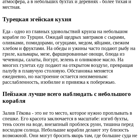
атмосфера, а в небольших бухтах и деревнях - более тихая и
местная.
Турецкая эгейская кухня
Еда - одно из главных удовольствий круиза на небольшом
корабле по Турции. Ожидай щедрых завтраков с сырами,
оливками, помидорами, огурцами, медом, яйцами, свежим
хлебом и фруктами. На обеды и ужины часто подают рыбу на
гриле, кальмары, мезе, фаршированные овощи, блюда из
чечевицы, салаты, йогурт, зелень и оливковое масло. На
многих гулетах еду подают на открытом воздухе, превращая
палубу в плавучую столовую. Обстановка меняется
ежедневно, но настроение остается неизменным:
расслабленность, изобилие и привязка к побережью.
Пейзажи лучше всего наблюдать с небольшого
корабля
Залив Гёкова - это не то место, которое нужно проплывать в
спешке. Его красота заключается в масштабе: изгиб бухты,
тень сосен на воде, внезапный проблеск руин, тишина перед
восходом солнца. Небольшие корабли делают эту близость
возможной. Они могут бросить якорь там, где большие суда не