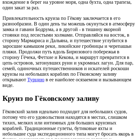
вхождение в берег на уровне моря, одна бухта, одна трапеза,
один закат за раз.
Привлекательность круиза по Гёкову заключается в его
разнообразии. В один день ты можешь окунуться в атмосферу
замка и гавани Бодрума, а в другой - в тишину якорной
стоянки под лесистыми холмами. Отправляйся на восток, в
сторону Мармариса и Дальяна, и путешествие углубится в
заросшие камышом реки, ликийские гробницы и черепашьи
пляжи. Продолжи путь вдоль Бирюзового побережья в
сторону Гёчека, Фетхие и Кекова, и маршрут превратится в
цепь островов, затонувших руин и укромных лагун. Для пар,
семей, одиночных путешественников и искателей роскоши
круизы на небольших кораблях по Гёковскому заливу
открывают
Турцию
в ее наиболее осязаемом и вызывающем
виде.
Круиз по Гёковскому заливу
Гёковский залив идеально подходит для небольших судов,
потому что его удовольствия находятся в местах, слишком
тихих, мелких или интимных для больших круизных
кораблей. Традиционные гулеты, бутиковые яхты и
небольшие суда экспедиционного типа могут бросать якорь в