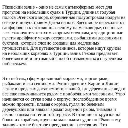
Гёковский залив - одно из самых атмосферных мест для
прогулок на небольших судах в Турции, длинная голубая
полоса Эгейского моря, обрамленная полуостровом Бодрум на
севере и полуостровом Датча на юге. Здесь море переходит от
сапфирового к стеклянно-зеленому на мелководье, сосновые
леса склоняются к тихим якорным стоянкам, а традиционные
гулеты дрейфуют между островами, рыбацкими деревнями и
бухтами, которые словно созданы для медленных
путешествий. Для путешественников, которые ищут круизы
на небольших кораблях в Турции, залив Гёкова предлагает
более мягкий и интимный способ познакомиться с турецким
побережьем.
Это пейзаж, сформированный моряками, торговцами,
рыбаками и сказочниками. Руины древних Карии и Ликии
лежат в пределах досягаемости гаваней, где деревянные лодки
все еще покачиваются рядом с прибрежными тавернами. Утро
начинается со стука воды о корпус; послеобеденное время
можно провести, плавая с кормы, гуляя по беленым
деревушкам или вдыхая аромат жареной рыбы, тимьяна и
лесного дыма на тенистой террасе. В отличие от круизов на
больших кораблях, круиз на маленьком судне по Гёковскому
заливу - это не быстрое преодоление расстояния. Это