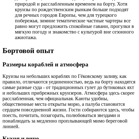
природой и расслабленным временем на борту. Хотя
круизы по рождественским рынкам больше подходят
для речных городов Европы, чем для турецкого
побережья, зимние тематические частные чартеры все
равно могут предложить спокойные гавани, прогулки в
мягкую погоду и знакомство с культурой вне сезонного
ажиотажа.
Бортовой опыт
Размеры кораблей и атмосфера
Круизы на небольших кораблях по Гёковскому заливу, как
правило, отличаются уединенностью, ведь на борту находятся
самые разные суда - от традиционных гулет до бутиковых яхт
и небольших прибрежных круизеров. Атмосфера здесь скорее
расслабленная, чем официальная. Каюты удобны,
общественные места открыты морю, а палуба становится
сердцем повседневной жизни. Гости собираются здесь, чтобы
поесть, почитать, позагорать, полюбоваться звездами и
понаблюдать за медленно проплывающей мимо береговой
линией.
Кухня и вино