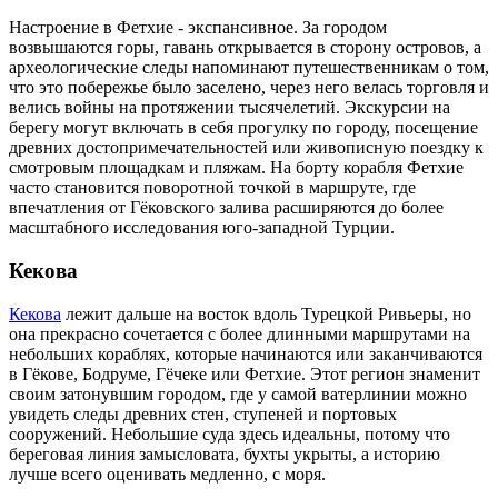
Настроение в Фетхие - экспансивное. За городом
возвышаются горы, гавань открывается в сторону островов, а
археологические следы напоминают путешественникам о том,
что это побережье было заселено, через него велась торговля и
велись войны на протяжении тысячелетий. Экскурсии на
берегу могут включать в себя прогулку по городу, посещение
древних достопримечательностей или живописную поездку к
смотровым площадкам и пляжам. На борту корабля Фетхие
часто становится поворотной точкой в маршруте, где
впечатления от Гёковского залива расширяются до более
масштабного исследования юго-западной Турции.
Кекова
Кекова
лежит дальше на восток вдоль Турецкой Ривьеры, но
она прекрасно сочетается с более длинными маршрутами на
небольших кораблях, которые начинаются или заканчиваются
в Гёкове, Бодруме, Гёчеке или Фетхие. Этот регион знаменит
своим затонувшим городом, где у самой ватерлинии можно
увидеть следы древних стен, ступеней и портовых
сооружений. Небольшие суда здесь идеальны, потому что
береговая линия замысловата, бухты укрыты, а историю
лучше всего оценивать медленно, с моря.