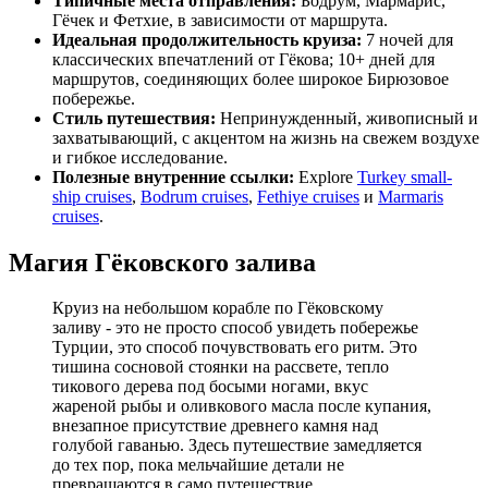
Типичные места отправления:
Бодрум, Мармарис,
Гёчек и Фетхие, в зависимости от маршрута.
Идеальная продолжительность круиза:
7 ночей для
классических впечатлений от Гёкова; 10+ дней для
маршрутов, соединяющих более широкое Бирюзовое
побережье.
Стиль путешествия:
Непринужденный, живописный и
захватывающий, с акцентом на жизнь на свежем воздухе
и гибкое исследование.
Полезные внутренние ссылки:
Explore
Turkey small-
ship cruises
,
Bodrum cruises
,
Fethiye cruises
и
Marmaris
cruises
.
Магия Гёковского залива
Круиз на небольшом корабле по Гёковскому
заливу - это не просто способ увидеть побережье
Турции, это способ почувствовать его ритм. Это
тишина сосновой стоянки на рассвете, тепло
тикового дерева под босыми ногами, вкус
жареной рыбы и оливкового масла после купания,
внезапное присутствие древнего камня над
голубой гаванью. Здесь путешествие замедляется
до тех пор, пока мельчайшие детали не
превращаются в само путешествие.