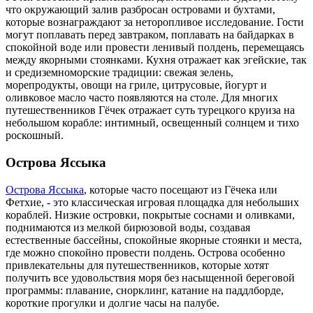
что окружающий залив разбросан островами и бухтами,
которые вознаграждают за неторопливое исследование. Гости
могут поплавать перед завтраком, поплавать на байдарках в
спокойной воде или провести ленивый полдень, перемещаясь
между якорными стоянками. Кухня отражает как эгейские, так
и средиземноморские традиции: свежая зелень,
морепродукты, овощи на гриле, цитрусовые, йогурт и
оливковое масло часто появляются на столе. Для многих
путешественников Гёчек отражает суть турецкого круиза на
небольшом корабле: интимный, освещенный солнцем и тихо
роскошный.
Острова Яссыка
Острова Яссыка
, которые часто посещают из Гёчека или
Фетхие, - это классическая игровая площадка для небольших
кораблей. Низкие островки, покрытые соснами и оливками,
поднимаются из мелкой бирюзовой воды, создавая
естественные бассейны, спокойные якорные стоянки и места,
где можно спокойно провести полдень. Острова особенно
привлекательны для путешественников, которые хотят
получить все удовольствия моря без насыщенной береговой
программы: плавание, снорклинг, катание на паддлборде,
короткие прогулки и долгие часы на палубе.