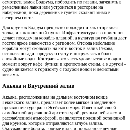
осмотреть замок Бодрума, побродить по гавани, заглянуть в
ремесленные лавки или устроиться в ресторане на
набережной, пока деревянные гулеты скользят мимо в
вечернем свете.
Для круизов Бодрум прекрасно подходит и как отправная
точка, и как конечный пункт. Инфраструктура его пристани
делает посадку на корабль плавной, а культурная глубина дает
гостям яркое знакомство с регионом. Отсюда небольшие
корабли могут скользить на юг и восток в залив Гёкова,
оставляя позади городскую суету и погружаясь в более
спокойные воды. Контраст - это часть удовольствия: в один
момент вокруг кафе, бутики и крепостные стены, а в другой -
судно движется к горизонту с голубой водой и лесистыми
мысами.
Акьяка и Внутренний залив
Акьяка, расположенная на дальнем восточном конце
Гёковского залива, предлагает более мягкое и медленное
проявление турецкого Эгейского моря. Известный своей
самобытной деревянной архитектурой, речным пейзажем и
расслабленной атмосферой, он является полезной остановкой
для круизов, которые отправляются вглубь залива.
Окружающие болота, горные виды и прохладные речные