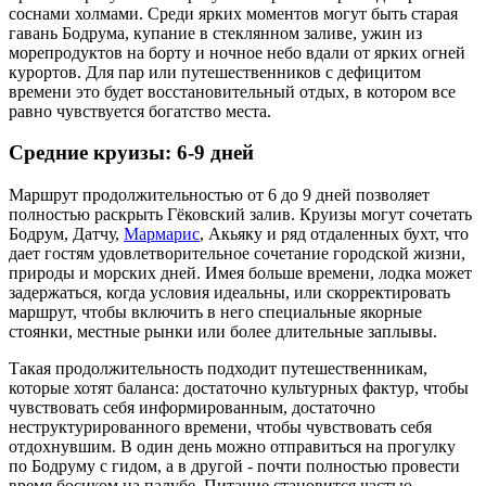
соснами холмами. Среди ярких моментов могут быть старая
гавань Бодрума, купание в стеклянном заливе, ужин из
морепродуктов на борту и ночное небо вдали от ярких огней
курортов. Для пар или путешественников с дефицитом
времени это будет восстановительный отдых, в котором все
равно чувствуется богатство места.
Средние круизы: 6-9 дней
Маршрут продолжительностью от 6 до 9 дней позволяет
полностью раскрыть Гёковский залив. Круизы могут сочетать
Бодрум, Датчу,
Мармарис
, Акьяку и ряд отдаленных бухт, что
дает гостям удовлетворительное сочетание городской жизни,
природы и морских дней. Имея больше времени, лодка может
задержаться, когда условия идеальны, или скорректировать
маршрут, чтобы включить в него специальные якорные
стоянки, местные рынки или более длительные заплывы.
Такая продолжительность подходит путешественникам,
которые хотят баланса: достаточно культурных фактур, чтобы
чувствовать себя информированным, достаточно
неструктурированного времени, чтобы чувствовать себя
отдохнувшим. В один день можно отправиться на прогулку
по Бодруму с гидом, а в другой - почти полностью провести
время босиком на палубе. Питание становится частью