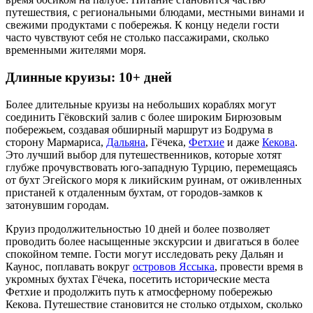
путешествия, с региональными блюдами, местными винами и
свежими продуктами с побережья. К концу недели гости
часто чувствуют себя не столько пассажирами, сколько
временными жителями моря.
Длинные круизы: 10+ дней
Более длительные круизы на небольших кораблях могут
соединить Гёковский залив с более широким Бирюзовым
побережьем, создавая обширный маршрут из Бодрума в
сторону Мармариса,
Дальяна
, Гёчека,
Фетхие
и даже
Кекова
.
Это лучший выбор для путешественников, которые хотят
глубже прочувствовать юго-западную Турцию, перемещаясь
от бухт Эгейского моря к ликийским руинам, от оживленных
пристаней к отдаленным бухтам, от городов-замков к
затонувшим городам.
Круиз продолжительностью 10 дней и более позволяет
проводить более насыщенные экскурсии и двигаться в более
спокойном темпе. Гости могут исследовать реку Дальян и
Каунос, поплавать вокруг
островов Яссыка
, провести время в
укромных бухтах Гёчека, посетить исторические места
Фетхие и продолжить путь к атмосферному побережью
Кекова. Путешествие становится не столько отдыхом, сколько