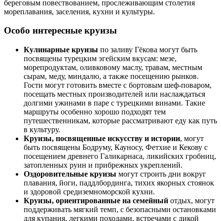
береговым повествованием, прослеживающим столетия
мореплавания, заселения, кухни и культуры.
Особо интересные круизы
Кулинарные круизы
по заливу Гёкова могут быть
посвящены турецким эгейским вкусам: мезе,
морепродуктам, оливковому маслу, травам, местным
сырам, меду, миндалю, а также посещению рынков.
Гости могут готовить вместе с бортовым шеф-поваром,
посещать местных производителей или наслаждаться
долгими ужинами в паре с турецкими винами. Такие
маршруты особенно хорошо подходят тем
путешественникам, которые рассматривают еду как путь
в культуру.
Круизы, посвященные искусству и истории
, могут
быть посвящены Бодруму, Кауносу, Фетхие и Кекову с
посещением древнего Галикарнаса, ликийских гробниц,
затопленных руин и прибрежных укреплений.
Оздоровительные круизы
могут строить дни вокруг
плавания, йоги, паддлбординга, тихих якорных стоянок
и здоровой средиземноморской кухни.
Круизы, ориентированные на семейный
отдых, могут
поддерживать мягкий темп, с безопасными остановками
для купания, легкими походами, встречами с дикой