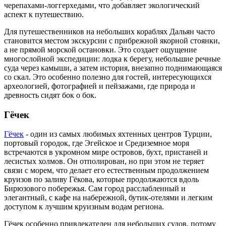
черепахами-логгерхедами, что добавляет экологический
аспект к путешествию.
Для путешественников на небольших кораблях Дальян часто
становится местом экскурсии с прибрежной якорной стоянки,
а не прямой морской остановки. Это создает ощущение
многослойной экспедиции: лодка к берегу, небольшие речные
суда через камыши, а затем история, внезапно поднимающаяся
со скал. Это особенно полезно для гостей, интересующихся
археологией, фотографией и пейзажами, где природа и
древность сидят бок о бок.
Гёчек
Гёчек
- один из самых любимых яхтенных центров Турции,
портовый городок, где Эгейское и Средиземное моря
встречаются в укромном мире островов, бухт, пристаней и
лесистых холмов. Он отполирован, но при этом не теряет
связи с морем, что делает его естественным продолжением
круизов по заливу Гёкова, которые продолжаются вдоль
Бирюзового побережья. Сам город расслабленный и
элегантный, с кафе на набережной, бутик-отелями и легким
доступом к лучшим круизным водам региона.
Гёчек особенно привлекателен для небольших судов, потому