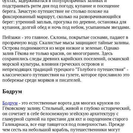
бухтах, задерживаться в полупрозрачных заливах и
подстраивать ритм дня под погоду, купание и посещение
берега. Зачастую путешествие не столько похоже на
фиксированный маршрут, сколько на разворачивающийся
берег: утренний заплыв, прогулка по деревне, остановка для
купания, долгий обед и ночь под небом, усыпанным звездами.
Пейзажи - это главное. Склоны, покрытые соснами, падают в
прозрачную воду. Скалистые мысы защищают тайные заливы.
Острова поднимаются из моря низкие и зеленые. Однако
залив Гёкова не только красив, он многогранен. Здесь
сохранились следы древних карийских поселений, османской
морской культуры, влияния греческих островов и
непреходящих традиций турецкого "Голубого путешествия" -
классического путешествия на гулете, которое прославило это
побережье среди моряков и писателей.
Бодрум
Бодрум
- это естественные ворота для многих круизов по
Гёковскому заливу. Стильный, живой и глубоко исторический,
он сочетает в себе белоснежную эгейскую архитектуру с
гламурной сценой на пристани для яхт и ощущением старого
Галикарнаса, все еще таящегося под поверхностью. Прежде
чем сесть на небольшой корабль, путешественники могут