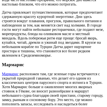
настолько близким, что его можно потрогать.
Датча привлекает путешественников, которые предпочитают
сдержанную красоту курортной энергетике. Дни здесь
строятся вокруг плавания, прогулок, правильного питания и
наблюдения за тем, как меняется свет над холмами. В городе
гости могут найти небольшие ресторанчики, где подают мезе,
морепродукты, блюда на оливковом масле и местный
миндаль. Вдоль побережья ритм еще проще: бросай якорь,
купайся, читай, дремли и ужинай под звездами. В круизе на
небольшом корабле по Турции Датча дарит ощущение
простора и тишины, что становится все более редким
явлением в Средиземноморье.
Мармарис
Мармарис
расположен там, где зеленые горы встречаются с
укрытой природной гаванью, что делает его одним из
классических центров парусного спорта и яхтинга в Турции.
Хотя Мармарис больше и оживленнее многих якорных
стоянок в Гёкове, он вносит разнообразие в маршрут
небольшого судна благодаря своей пристани, старому городу,
замку, рынкам и сосновому бору. Это место, где можно
пополнить запасы, исследовать и насладиться более