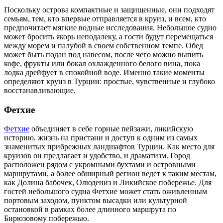
Поскольку острова компактные и защищенные, они подходят
семьям, тем, кто впервые отправляется в круиз, и всем, кто
предпочитает мягкие водные исследования. Небольшое судно
может бросить якорь неподалеку, а гости будут перемещаться
между морем и палубой в своем собственном темпе. Обед
может быть подан под навесом, после чего можно выпить
кофе, фрукты или бокал охлажденного белого вина, пока
лодка дрейфует в спокойной воде. Именно такие моменты
определяют круиз в Турции: простые, чувственные и глубоко
восстанавливающие.
Фетхие
Фетхие
объединяет в себе горные пейзажи, ликийскую
историю, жизнь на пристани и доступ к одним из самых
знаменитых прибрежных ландшафтов Турции. Как место для
круизов он предлагает и удобство, и драматизм. Город
расположен рядом с укромными бухтами и островными
маршрутами, а более обширный регион ведет к таким местам,
как Долина бабочек, Олюдениз и Ликийское побережье. Для
гостей небольшого судна Фетхие может стать оживленным
портовым заходом, пунктом высадки или культурной
остановкой в рамках более длинного маршрута по
Бирюзовому побережью.