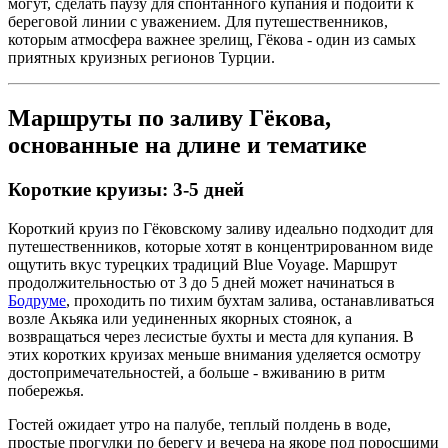
могут, сделать паузу для спонтанного купания и подойти к
береговой линии с уважением. Для путешественников,
которым атмосфера важнее зрелищ, Гёкова - один из самых
приятных круизных регионов Турции.
Маршруты по заливу Гёкова,
основанные на длине и тематике
Короткие круизы: 3-5 дней
Короткий круиз по Гёковскому заливу идеально подходит для
путешественников, которые хотят в концентрированном виде
ощутить вкус турецких традиций Blue Voyage. Маршрут
продолжительностью от 3 до 5 дней может начинаться в
Бодруме
, проходить по тихим бухтам залива, останавливаться
возле Акьяка или уединенных якорных стоянок, а
возвращаться через лесистые бухты и места для купания. В
этих коротких круизах меньше внимания уделяется осмотру
достопримечательностей, а больше - вживанию в ритм
побережья.
Гостей ожидает утро на палубе, теплый полдень в воде,
простые прогулки по берегу и вечера на якоре под поросшими