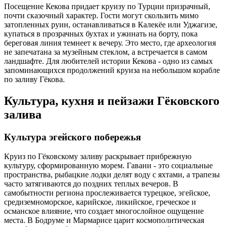
Посещение Кекова придает круизу по Турции призрачный,
почти сказочный характер. Гости могут скользить мимо
затопленных руин, останавливаться в Калекёе или Уджагизе,
купаться в прозрачных бухтах и ужинать на борту, пока
береговая линия темнеет к вечеру. Это место, где археология
не запечатана за музейным стеклом, а встречается в самом
ландшафте. Для любителей истории Кекова - одно из самых
запоминающихся продолжений круиза на небольшом корабле
по заливу Гёкова.
Культура, кухня и пейзажи Гёковского
залива
Культура эгейского побережья
Круиз по Гёковскому заливу раскрывает прибрежную
культуру, сформированную морем. Гавани - это социальные
пространства, рыбацкие лодки делят воду с яхтами, а трапезы
часто затягиваются до поздних теплых вечеров. В
самобытности региона прослеживается турецкое, эгейское,
средиземноморское, карийское, ликийское, греческое и
османское влияние, что создает многослойное ощущение
места. В Бодруме и Мармарисе царит космополитическая