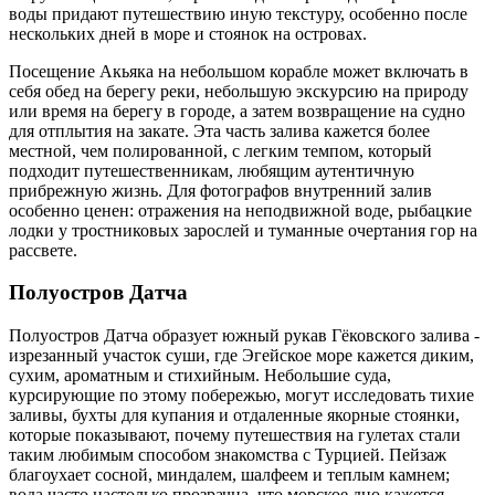
воды придают путешествию иную текстуру, особенно после
нескольких дней в море и стоянок на островах.
Посещение Акьяка на небольшом корабле может включать в
себя обед на берегу реки, небольшую экскурсию на природу
или время на берегу в городе, а затем возвращение на судно
для отплытия на закате. Эта часть залива кажется более
местной, чем полированной, с легким темпом, который
подходит путешественникам, любящим аутентичную
прибрежную жизнь. Для фотографов внутренний залив
особенно ценен: отражения на неподвижной воде, рыбацкие
лодки у тростниковых зарослей и туманные очертания гор на
рассвете.
Полуостров Датча
Полуостров Датча образует южный рукав Гёковского залива -
изрезанный участок суши, где Эгейское море кажется диким,
сухим, ароматным и стихийным. Небольшие суда,
курсирующие по этому побережью, могут исследовать тихие
заливы, бухты для купания и отдаленные якорные стоянки,
которые показывают, почему путешествия на гулетах стали
таким любимым способом знакомства с Турцией. Пейзаж
благоухает сосной, миндалем, шалфеем и теплым камнем;
вода часто настолько прозрачна, что морское дно кажется