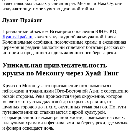
известняковых скалах у слияния рек Меконг и Нам Оу, они
излучают ощутимое чувство духовной тайны.
Луанг-Прабанг
Признанный объектом Всемирного наследия ЮНЕСКО,
Луанг-Прабанг
является культурной жемчужиной Лаоса.
Колониальные особняки, позолоченные храмы и ежедневная
церемония раздачи милостыни сплетают богатый рассказ об
истории и преданности вдоль живописного берега реки.
Уникальная привлекательность
круиза по Меконгу через Хуай Тинг
Круиз по Меконгу - это приглашение познакомиться с
пейзажами и традициями Юго-Восточной Азии с совершенно
новой стороны. Река проносится через окружение, которое
меняется от густых джунглей до открытых равнин, от
шумных городов до тихих, окутанных туманом гор. По пути
путешественники сталкиваются с яркой культурой,
сформированной веками речной жизни, - рынками на сваях,
плавучими храмами и фестивалями на берегу реки, где музыка
и фонари освещают ночь.