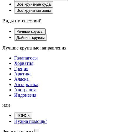
Все круизные суда
Все круизные зоны
Виды путешествий
Речные круизы
Дайвинг-круизы
Лучшие круизные направления
Галапагосы
Хорватия
Греция
Арктика
Аляска
Антарктика
Австралия
Индонезия
или
ПОИСК
Нужна помощь?
Речные круизы