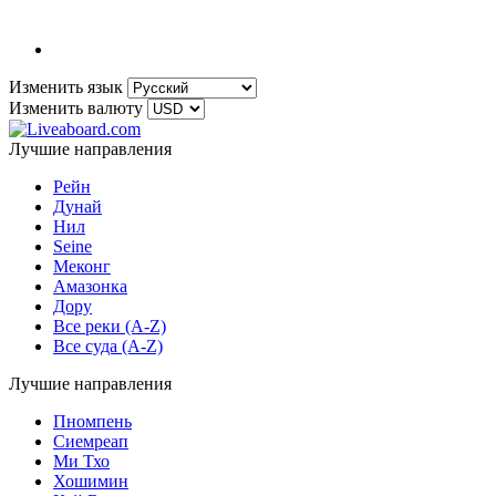
Изменить язык
Изменить валюту
Лучшие направления
Рейн
Дунай
Нил
Seine
Меконг
Амазонка
Дору
Все реки (A-Z)
Все суда (A-Z)
Лучшие направления
Пномпень
Сиемреап
Ми Тхо
Хошимин