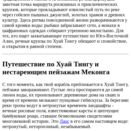
заветная точка маршрута роскошных и приключенческих
круизов, которые прокладывают извилистый путь по реке
через гобелен пышных джунглей, золотых храмов и древних
культур. Здесь ритмы повседневной жизни разворачиваются у
самой кромки воды: рыбаки забрасывают сети, а монахи в
шафрановых одеждах собирают утреннюю милостыню. Для
тех, кто ищет захватывающее путешествие по Юго-Восточной
Азии, речные круизы по Хуай Тингу обещают и спокойствие,
и открытия в равной степени.
Путешествие по Хуай Тингу и
нестареющим пейзажам Меконга
С того момента, как твой корабль приближается к Хуай Тингу,
пейзажи завораживают. Густые леса простираются до самой
линии воды, их пронизывают деревянные дома на сваях и
время от времени мелькают пунцовые гибискусы. За берегами
реки тропы ведут в нетронутые временем ландшафты -
вечные рисовые поля, известняковые карсты и шепчущие
бамбуковые рощи, ставшие безмолвными свидетелями
многовековой истории. Это
Лаос
в его самом настоящем виде:
нетронутый, неторопливый, незабываемый.