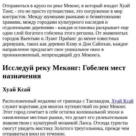
Отправиться в круиз по реке Меконг, в который входит Хуай
Тинг, - это не просто путешествие, это погружение в мир
контрастов. Между шумными рынками и безмятежными
храмами, между городами культурного наследия и
отдаленными деревнями - каждая остановка раскрывает еще
один слой богатого гобелена этого региона. От знаменитых
городов Вьентьян и Луанг Прабанг до менее известных
деревушек, таких как деревни Кхму и Дон Сайнхан, каждое
направление предлагает свое уникальное окно в
проникновенный, непреходящий дух Меконга.
Исследуй реку Меконг: Гобелен мест
назначения
Хуай Ксай
Расположенный недалеко от границы с Таиландом,
Хуай Ксай
служит воротами для многих путешествий по реке Меконг.
Этот город сочетает в себе остатки колониальной эпохи и
оживленные местные рынки, что делает его увлекательным
знакомством с культурной мозаикой Лаоса. Отсюда туристы
смогут увидеть мистику Золотого треугольника, прежде чем
отправиться вниз по течению.