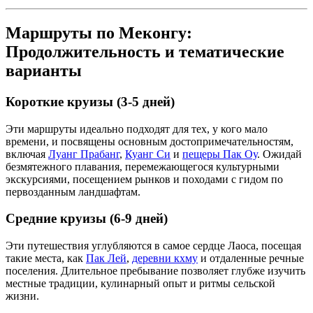
Маршруты по Меконгу:
Продолжительность и тематические
варианты
Короткие круизы (3-5 дней)
Эти маршруты идеально подходят для тех, у кого мало
времени, и посвящены основным достопримечательностям,
включая
Луанг Прабанг
,
Куанг Си
и
пещеры Пак Оу
. Ожидай
безмятежного плавания, перемежающегося культурными
экскурсиями, посещением рынков и походами с гидом по
первозданным ландшафтам.
Средние круизы (6-9 дней)
Эти путешествия углубляются в самое сердце Лаоса, посещая
такие места, как
Пак Лей
,
деревни кхму
и отдаленные речные
поселения. Длительное пребывание позволяет глубже изучить
местные традиции, кулинарный опыт и ритмы сельской
жизни.