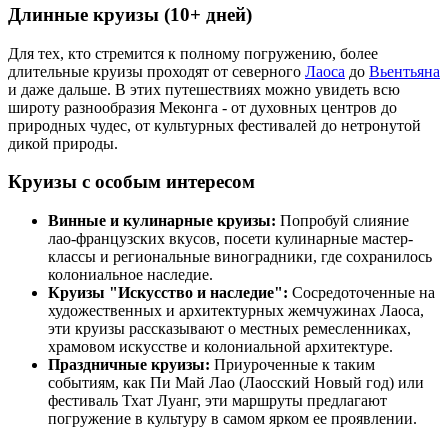
Длинные круизы (10+ дней)
Для тех, кто стремится к полному погружению, более
длительные круизы проходят от северного
Лаоса
до
Вьентьяна
и даже дальше. В этих путешествиях можно увидеть всю
широту разнообразия Меконга - от духовных центров до
природных чудес, от культурных фестивалей до нетронутой
дикой природы.
Круизы с особым интересом
Винные и кулинарные круизы:
Попробуй слияние
лао-французских вкусов, посети кулинарные мастер-
классы и региональные виноградники, где сохранилось
колониальное наследие.
Круизы "Искусство и наследие":
Сосредоточенные на
художественных и архитектурных жемчужинах Лаоса,
эти круизы рассказывают о местных ремесленниках,
храмовом искусстве и колониальной архитектуре.
Праздничные круизы:
Приуроченные к таким
событиям, как Пи Май Лао (Лаосский Новый год) или
фестиваль Тхат Луанг, эти маршруты предлагают
погружение в культуру в самом ярком ее проявлении.