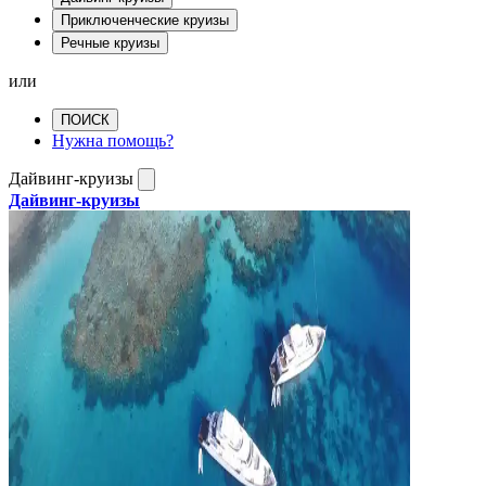
Приключенческие круизы
Речные круизы
или
ПОИСК
Нужна помощь?
Дайвинг-круизы
Дайвинг-круизы