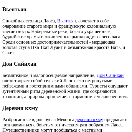
Вьентьян
Спокойная столица Лаоса,
Вьентьян
, сочетает в себе
очарование старого мира и французскую колониальную
элегантность. Набережные реки, богато украшенные
буддийские храмы и оживленные рынки ждут своего часа.
Среди основных достопримечательностей - мерцающая
золотая ступа Пха Тхат Луанг и безмятежная красота Ват Си
Сакет.
Дон Сайнхан
Безмятежное и малопосещаемое направление,
Дон Сайнхан
олицетворяет собой сельский Лаос с его нетронутыми
пейзажами и гостеприимными общинами. Туристы ощущают
аутентичный ритм деревенской жизни, где сохраняются
традиции, а природа процветает в гармонии с человечеством.
Деревни кхму
Разбросанные вдоль русла Меконга
деревни кхму
предлагают
познакомиться с богатым этническим разнообразием Лаоса.
Путешественники могут пообщаться с местными