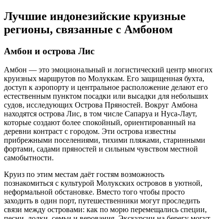
Лучшие индонезийские круизные
регионы, связанные с Амбоном
Амбон и острова Лис
Амбон — это эмоциональный и логистический центр многих
круизных маршрутов по Молуккам. Его защищенная бухта,
доступ к аэропорту и центральное расположение делают его
естественным пунктом посадки или высадки для небольших
судов, исследующих Острова Пряностей. Вокруг Амбона
находятся острова Лис, в том числе Сапаруа и Нуса-Лаут,
которые создают более спокойный, ориентированный на
деревни контраст с городом. Эти острова известны
прибрежными поселениями, тихими пляжами, старинными
фортами, садами пряностей и сильным чувством местной
самобытности.
Круиз по этим местам даёт гостям возможность
познакомиться с культурой Молукских островов в уютной,
неформальной обстановке. Вместо того чтобы просто
заходить в один порт, путешественники могут проследить
связи между островами: как по морю перемещались специи,
песни, лодки, семьи и верования. Экскурсии на берегу могут