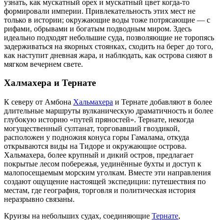
узнать, как мускатный орех и мускатный цвет когда-то
формировали империи. Привлекательность этих мест не
только в истории; окружающие воды тоже потрясающие — с
рифами, обрывами и богатым подводным миром. Здесь
идеально подходят небольшие суда, позволяющие не торопясь
задерживаться на якорных стоянках, сходить на берег до того,
как наступит дневная жара, и наблюдать, как острова сияют в
мягком вечернем свете.
Халмахера и Тернате
К северу от Амбона
Хальмахера
и Тернате добавляют в более
длительные маршруты вулканическую драматичность и более
глубокую историю «путей пряностей». Тернате, некогда
могущественный султанат, торговавший гвоздикой,
расположен у подножия конуса горы Гамалама, откуда
открываются виды на Тидоре и окружающие острова.
Хальмахера, более крупный и дикий остров, предлагает
покрытые лесом побережья, уединённые бухты и доступ к
малопосещаемым морским уголкам. Вместе эти направления
создают ощущение настоящей экспедиции: путешествия по
местам, где география, торговля и политическая история
неразрывно связаны.
Круизы на небольших судах, соединяющие
Тернате
,