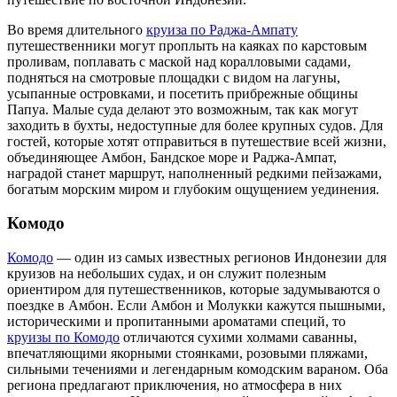
Во время длительного
круиза по Раджа-Ампату
путешественники могут проплыть на каяках по карстовым
проливам, поплавать с маской над коралловыми садами,
подняться на смотровые площадки с видом на лагуны,
усыпанные островками, и посетить прибрежные общины
Папуа. Малые суда делают это возможным, так как могут
заходить в бухты, недоступные для более крупных судов. Для
гостей, которые хотят отправиться в путешествие всей жизни,
объединяющее Амбон, Бандское море и Раджа-Ампат,
наградой станет маршрут, наполненный редкими пейзажами,
богатым морским миром и глубоким ощущением уединения.
Комодо
Комодо
— один из самых известных регионов Индонезии для
круизов на небольших судах, и он служит полезным
ориентиром для путешественников, которые задумываются о
поездке в Амбон. Если Амбон и Молукки кажутся пышными,
историческими и пропитанными ароматами специй, то
круизы по Комодо
отличаются сухими холмами саванны,
впечатляющими якорными стоянками, розовыми пляжами,
сильными течениями и легендарным комодским вараном. Оба
региона предлагают приключения, но атмосфера в них