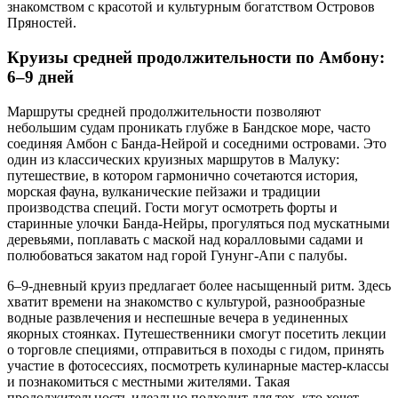
знакомством с красотой и культурным богатством Островов
Пряностей.
Круизы средней продолжительности по Амбону:
6–9 дней
Маршруты средней продолжительности позволяют
небольшим судам проникать глубже в Бандское море, часто
соединяя Амбон с Банда-Нейрой и соседними островами. Это
один из классических круизных маршрутов в Малуку:
путешествие, в котором гармонично сочетаются история,
морская фауна, вулканические пейзажи и традиции
производства специй. Гости могут осмотреть форты и
старинные улочки Банда-Нейры, прогуляться под мускатными
деревьями, поплавать с маской над коралловыми садами и
полюбоваться закатом над горой Гунунг-Апи с палубы.
6–9-дневный круиз предлагает более насыщенный ритм. Здесь
хватит времени на знакомство с культурой, разнообразные
водные развлечения и неспешные вечера в уединенных
якорных стоянках. Путешественники смогут посетить лекции
о торговле специями, отправиться в походы с гидом, принять
участие в фотосессиях, посмотреть кулинарные мастер-классы
и познакомиться с местными жителями. Такая
продолжительность идеально подходит для тех, кто хочет,