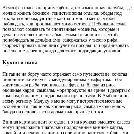
Атмосфера здесь непринуждённая, но изысканная: палубы, где
можно ходить босиком, тенистые зоны отдыха, обеды под
открытым небом, уютные каюты и много места, чтобы
наблюдать, как проплывают мимо острова. Небольшие суда
позволяют создавать те спонтанные моменты, которые и
делают путешествие незабываемым: остановиться, чтобы
понаблюдать за дельфинами, задержаться у тихого рифа,
скорректировать план дня с учётом погоды или организовать
посещение деревни, когда для этого подходящие условия.
Кухня и вина
Питание на борту часто отражает само путешествие, сочетая
индонезийские вкусы с международным комфортом. Тебя
ждут свежая рыба, тропические фрукты, блюда из риса,
овощные карри, самбалы, морепродукты на гриле и десерты с
кокосом, бананом, панданом или пряностями. В Амбоне и по
всему региону Малуку в меню могут встречаться местные
особенности, такие как копчёная рыба, самбал «коло-коло»,
блюда на основе саго и ароматные пряные нотки.
Винная карта зависит от судна, но на круизах высшего класса
могут предложить тщательно подобранные винные карты,
коктейли и рекомендации по сочетанию напитков с блюдами