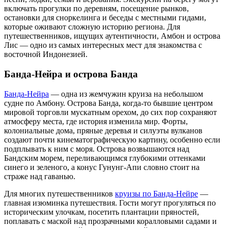
включать прогулки по деревням, посещение рынков,
остановки для сноркелинга и беседы с местными гидами,
которые оживают сложную историю региона. Для
путешественников, ищущих аутентичности, Амбон и острова
Лис — одно из самых интересных мест для знакомства с
восточной Индонезией.
Банда-Нейра и острова Банда
Банда-Нейра
— одна из жемчужин круиза на небольшом
судне по Амбону. Острова Банда, когда-то бывшие центром
мировой торговли мускатным орехом, до сих пор сохраняют
атмосферу места, где история изменила мир. Форты,
колониальные дома, пряные деревья и силуэты вулканов
создают почти кинематографическую картину, особенно если
подплывать к ним с моря. Острова возвышаются над
Бандским морем, переливающимся глубокими оттенками
синего и зеленого, а конус Гунунг-Апи словно стоит на
страже над гаванью.
Для многих путешественников
круизы по Банда-Нейре
—
главная изюминка путешествия. Гости могут прогуляться по
историческим улочкам, посетить плантации пряностей,
поплавать с маской над прозрачными коралловыми садами и