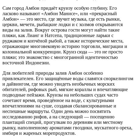
Сам город Амбон придаёт круизу особую глубину. Его
ласково называют «Амбон Манисе», или «прекрасный
Амбон» — это место, где звучит музыка, где есть рынки,
церкви, мечети, рыбацкие лодки и с холмов открываются
виды на залив. Вокруг острова гости могут найти такие
пляжи, как Лианг и Натсепа, традиционные ларьки с
руджаком и копчёной рыбой, а также исторические места,
отражающие многовековую историю торговли, миграции и
колониальной конкуренции. Круиз сюда — это не просто
пляжи; это знакомство с многогранной идентичностью
восточной Индонезии.
Для любителей природы залив Амбон особенно
привлекателен. Его защищённые воды славятся сноркелингом
и дайвингом, где можно увидеть необычных морских
обитателей, рифовых рыб, мягкие кораллы и впечатляющие
подводные пейзажи. Круизы на небольших судах часто
сочетают время, проведённое на воде, с культурными
впечатлениями на суше, создавая сбалансированные и
неспешные маршруты. Один день можно посвятить
исследованию рифов, а на следующий — посещению
плантаций специй, прогулкам по деревням или местному
рынку, наполненному ароматами гвоздики, мускатного ореха,
имбиря и жареных морепродуктов.