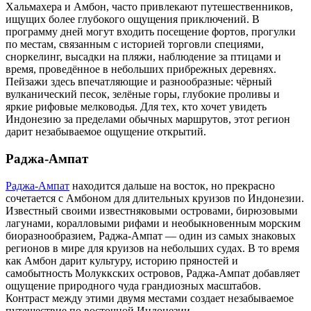
Хальмахера и Амбон, часто привлекают путешественников,
ищущих более глубокого ощущения приключений. В
программу дней могут входить посещение фортов, прогулки
по местам, связанным с историей торговли специями,
сноркелинг, высадки на пляжи, наблюдение за птицами и
время, проведённое в небольших прибрежных деревнях.
Пейзажи здесь впечатляющие и разнообразные: чёрный
вулканический песок, зелёные горы, глубокие проливы и
яркие рифовые мелководья. Для тех, кто хочет увидеть
Индонезию за пределами обычных маршрутов, этот регион
дарит незабываемое ощущение открытий.
Раджа-Ампат
Раджа-Ампат
находится дальше на восток, но прекрасно
сочетается с Амбоном для длительных круизов по Индонезии.
Известный своими известняковыми островами, бирюзовыми
лагунами, коралловыми рифами и необыкновенным морским
биоразнообразием, Раджа-Ампат — один из самых знаковых
регионов в мире для круизов на небольших судах. В то время
как Амбон дарит культуру, историю пряностей и
самобытность Молуккских островов, Раджа-Ампат добавляет
ощущение природного чуда грандиозных масштабов.
Контраст между этими двумя местами создает незабываемое
путешествие по восточной Индонезии.