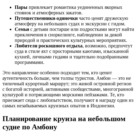
Пары
привлекает романтика уединенных якорных
стоянок и атмосферных закатов.
Путешественники-одиночки
часто ценят дружескую
атмосферу на небольших судах и экскурсии с гидом.
Семьи
с детьми постарше или подростками могут найти
приключения в сноркелинге, наблюдении за дикой
природой и практических культурных мероприятиях.
Любители роскошного отдыха
, возможно, предпочтут
суда в стиле яхт с просторными каютами, изысканной
кухней, личными гидами и тщательно подобранными
программами.
Это направление особенно подходит тем, кто ценит
аутентичность больше, чем толпы туристов. Амбон — это не
типичный курортный маршрут; это живой островной регион
с богатой историей, активными сообществами, многогранной
культурой и потрясающими морскими пейзажами. Те, кто
приезжает сюда с любопытством, получают в награду один из
самых незабываемых круизных опытов в Индонезии.
Планирование круиза на небольшом
судне по Амбону