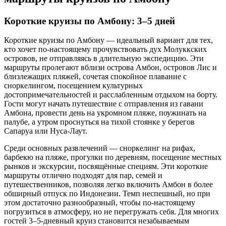
Короткие круизы по Амбону: 3–5 дней
Короткие круизы по Амбону — идеальный вариант для тех,
кто хочет по-настоящему прочувствовать дух Молуккских
островов, не отправляясь в длительную экспедицию. Эти
маршруты пролегают вблизи острова Амбон, островов Лис и
близлежащих пляжей, сочетая спокойное плавание с
сноркелингом, посещением культурных
достопримечательностей и расслабленным отдыхом на борту.
Гости могут начать путешествие с отправления из гавани
Амбона, провести день на укромном пляже, поужинать на
палубе, а утром проснуться на тихой стоянке у берегов
Сапаруа или Нуса-Лаут.
Среди основных развлечений — сноркелинг на рифах,
барбекю на пляже, прогулки по деревням, посещение местных
рынков и экскурсии, посвящённые специям. Эти короткие
маршруты отлично подходят для пар, семей и
путешественников, позволяя легко включить Амбон в более
обширный отпуск по Индонезии. Темп неспешный, но при
этом достаточно разнообразный, чтобы по-настоящему
погрузиться в атмосферу, но не перегружать себя. Для многих
гостей 3–5-дневный круиз становится незабываемым