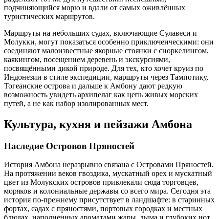
подчиняющийся морю и вдали от самых оживлённых
туристических маршрутов.
Маршруты на небольших судах, включающие Сулавеси и
Молукки, могут показаться особенно приключенческими: они
соединяют малоизвестные якорные стоянки с сноркелингом,
каякингом, посещением деревень и экскурсиями,
посвящёнными дикой природе. Для тех, кто хочет круиз по
Индонезии в стиле экспедиции, маршруты через Тампотику,
Тогеанские острова и дальше к Амбону дают редкую
возможность увидеть архипелаг как цепь живых морских
путей, а не как набор изолированных мест.
Культура, кухня и пейзажи Амбона
Наследие Островов Пряностей
История Амбона неразрывно связана с Островами Пряностей.
На протяжении веков гвоздика, мускатный орех и мускатный
цвет из Молукских островов привлекали сюда торговцев,
моряков и колониальные державы со всего мира. Сегодня эта
история по-прежнему присутствует в ландшафте: в старинных
фортах, садах с пряностями, портовых городках и местных
блюдах, наполненных ароматами жары, дыма и глубоких нот.