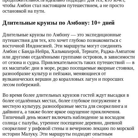
чтобы Амбон стал настоящим путешествием, а не просто
остановкой на пути.
Длительные круизы по Амбону: 10+ дней
Длительные круизы по Амбону — это экспедиционные
путешествия для тех, кто хочет глубоко познакомиться с
восточной Индонезией. Эти маршруты могут соединять
Амбон с Банда-Нейра, Хальмахерой, Тернате, Раджа-Ампатом
или другими отдалёнными группами островов, в зависимости
от сезона и судна. Привлекательность таких путешествий — в
их масштабе: дни в море, редко посещаемые якорные стоянки,
разнообразие культур и пейзажи, меняющиеся от
вулканических вершин до коралловых лагун и поросших
лесом побережий.
Во время более длительных круизов гостей ждут высадки в
более отдалённых местах, более глубокое погружение в
местную культуру, разнообразные места для сноркелинга и
дайвинга, а также более яркое ощущение приключения.
Типичный день может включать наблюдение за восходом
солнца с палубы, утреннее посещение деревни, дневной
сноркелинг у рифовой стены и вечернюю лекцию по морской
истории Малуку. Эти маршруты подходят опытным