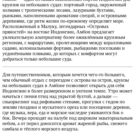
круизов на небольших судах: портовый город, окруженный
холмами с тропическими лесами, лазурными бухтами,
рынками, наполненными ароматами специй, и островными
деревнями, где ритм жизни по-прежнему определяет море.
Расположенный в Малуку, легендарных «Островах
пряностей» на востоке Индонезии, Амбон предлагает
увлекательную альтернативу более оживлённым круизным
регионам, с маршрутами, пролегающими между коралловыми
садами, колониальными фортами, рыбацкими поселками и
уединёнными пляжами, до которых с комфортом могут
добраться только небольшие суда.
Для путешественников, которым хочется чего-то большего,
чем обычный отдых с переездом с острова на остров, круизы
на небольших судах в Амбоне позволяют открыть для себя
Индонезию в более размеренном и уютном темпе. Утро может
начаться с пения птиц над укрытой бухтой, а дальше —
сныоркелинг над рифовыми стенами, прогулки с гидом по
землям гвоздики и мускатного ореха или посещение деревни,
где музыка, вера, еда и морское наследие уживаются бок о
бок. Вечера проходят на палубе под широким экваториальным
небом, а от перил доносится аромат жареной рыбы, свежего
самбала и тёплого морского воздуха.