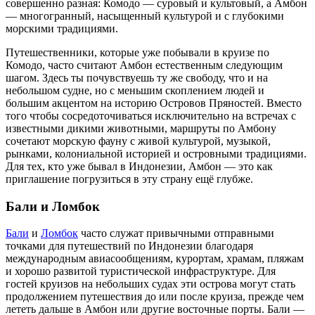
совершенно разная: Комодо — суровый и культовый, а Амбон
— многогранный, насыщенный культурой и с глубокими
морскими традициями.
Путешественники, которые уже побывали в круизе по
Комодо, часто считают Амбон естественным следующим
шагом. Здесь ты почувствуешь ту же свободу, что и на
небольшом судне, но с меньшим скоплением людей и
большим акцентом на историю Островов Пряностей. Вместо
того чтобы сосредоточиваться исключительно на встречах с
известными дикими животными, маршруты по Амбону
сочетают морскую фауну с живой культурой, музыкой,
рынками, колониальной историей и островными традициями.
Для тех, кто уже бывал в Индонезии, Амбон — это как
приглашение погрузиться в эту страну ещё глубже.
Бали и Ломбок
Бали
и
Ломбок
часто служат привычными отправными
точками для путешествий по Индонезии благодаря
международным авиасообщениям, курортам, храмам, пляжам
и хорошо развитой туристической инфраструктуре. Для
гостей круизов на небольших судах эти острова могут стать
продолжением путешествия до или после круиза, прежде чем
лететь дальше в Амбон или другие восточные порты. Бали —