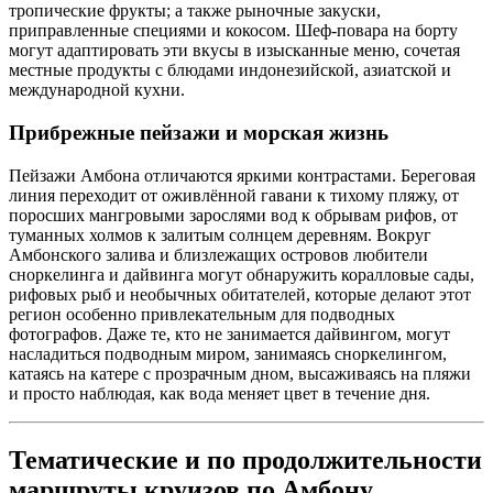
тропические фрукты; а также рыночные закуски,
приправленные специями и кокосом. Шеф-повара на борту
могут адаптировать эти вкусы в изысканные меню, сочетая
местные продукты с блюдами индонезийской, азиатской и
международной кухни.
Прибрежные пейзажи и морская жизнь
Пейзажи Амбона отличаются яркими контрастами. Береговая
линия переходит от оживлённой гавани к тихому пляжу, от
поросших мангровыми зарослями вод к обрывам рифов, от
туманных холмов к залитым солнцем деревням. Вокруг
Амбонского залива и близлежащих островов любители
сноркелинга и дайвинга могут обнаружить коралловые сады,
рифовых рыб и необычных обитателей, которые делают этот
регион особенно привлекательным для подводных
фотографов. Даже те, кто не занимается дайвингом, могут
насладиться подводным миром, занимаясь сноркелингом,
катаясь на катере с прозрачным дном, высаживаясь на пляжи
и просто наблюдая, как вода меняет цвет в течение дня.
Тематические и по продолжительности
маршруты круизов по Амбону