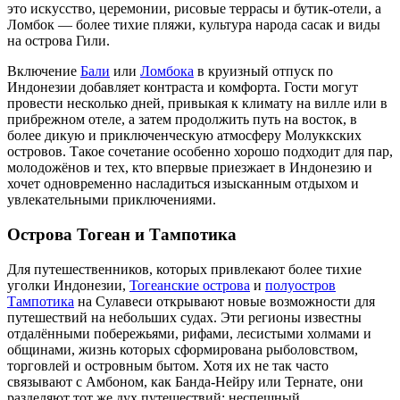
это искусство, церемонии, рисовые террасы и бутик-отели, а
Ломбок — более тихие пляжи, культура народа сасак и виды
на острова Гили.
Включение
Бали
или
Ломбока
в круизный отпуск по
Индонезии добавляет контраста и комфорта. Гости могут
провести несколько дней, привыкая к климату на вилле или в
прибрежном отеле, а затем продолжить путь на восток, в
более дикую и приключенческую атмосферу Молуккских
островов. Такое сочетание особенно хорошо подходит для пар,
молодожёнов и тех, кто впервые приезжает в Индонезию и
хочет одновременно насладиться изысканным отдыхом и
увлекательными приключениями.
Острова Тогеан и Тампотика
Для путешественников, которых привлекают более тихие
уголки Индонезии,
Тогеанские острова
и
полуостров
Тампотика
на Сулавеси открывают новые возможности для
путешествий на небольших судах. Эти регионы известны
отдалёнными побережьями, рифами, лесистыми холмами и
общинами, жизнь которых сформирована рыболовством,
торговлей и островным бытом. Хотя их не так часто
связывают с Амбоном, как Банда-Нейру или Тернате, они
разделяют тот же дух путешествий: неспешный,