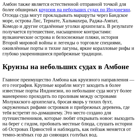
Амбон также является естественной отправной точкой для
более обширных
круизов на небольших судах по Индонезии
.
Отсюда суда могут прокладывать маршруты через Бандское
море, острова Лис, Тернате, Хальмахера, Раджа-Ампат,
Комодо и другие отдалённые уголки архипелага. В результате
получается путешествие, насыщенное контрастами:
вулканические острова и белоснежные пляжи, история
Второй мировой войны и легенды о торговле специями,
оживлённые порты и тихие лагуны, яркие коралловые рифы и
глубоко укоренившиеся прибрежные традиции.
Круизы на небольших судах в Амбоне
Главное преимущество Амбона как круизного направления —
его география. Крупные корабли могут заходить в более
известные порты Индонезии, но небольшие суда могут более
маневренно проходить по проливам между островами
Молуккского архипелага, бросая якорь у тихих бухт,
окруженных рифами островков и прибрежных деревень, где
тебя встретят по-домашнему. Это место создано для
путешественников, которые любят открывать новое: выходить
на берег с гидом, пробовать местные блюда, слушать истории
об Островах Пряностей и наблюдать, как пейзаж меняется от
темно-зелёных гор до сияющих голубых вод.