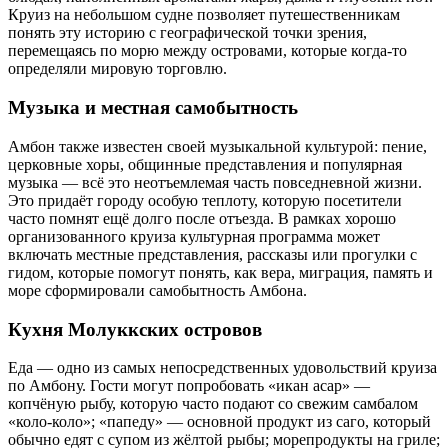
Круиз на небольшом судне позволяет путешественникам
понять эту историю с географической точки зрения,
перемещаясь по морю между островами, которые когда-то
определяли мировую торговлю.
Музыка и местная самобытность
Амбон также известен своей музыкальной культурой: пение,
церковные хоры, общинные представления и популярная
музыка — всё это неотъемлемая часть повседневной жизни.
Это придаёт городу особую теплоту, которую посетители
часто помнят ещё долго после отъезда. В рамках хорошо
организованного круиза культурная программа может
включать местные представления, рассказы или прогулки с
гидом, которые помогут понять, как вера, миграция, память и
море сформировали самобытность Амбона.
Кухня Молуккских островов
Еда — одно из самых непосредственных удовольствий круиза
по Амбону. Гости могут попробовать «икан асар» —
копчёную рыбу, которую часто подают со свежим самбалом
«коло-коло»; «папеду» — основной продукт из саго, который
обычно едят с супом из жёлтой рыбы; морепродукты на гриле;