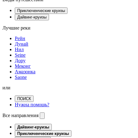
Приключенческие круизы
Дайвинг-круизы
Лучшие реки
Рейн
Дунай
Нил
Seine
Дору
Меконг
Амазонка
Saone
или
ПОИСК
Нужна помощь?
Все направления
Дайвинг-круизы
Приключенческие круизы