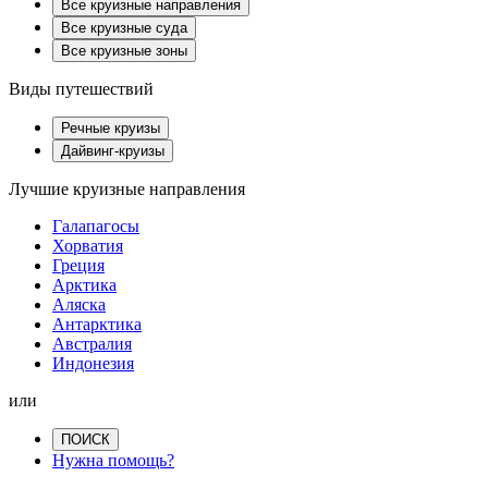
Все круизные направления
Все круизные суда
Все круизные зоны
Виды путешествий
Речные круизы
Дайвинг-круизы
Лучшие круизные направления
Галапагосы
Хорватия
Греция
Арктика
Аляска
Антарктика
Австралия
Индонезия
или
ПОИСК
Нужна помощь?