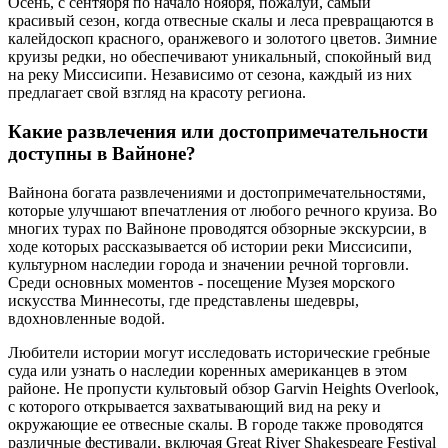
Осень, с сентября по начало ноября, пожалуй, самый
красивый сезон, когда отвесные скалы и леса превращаются в
калейдоскоп красного, оранжевого и золотого цветов. Зимние
круизы редки, но обеспечивают уникальный, спокойный вид
на реку Миссисипи. Независимо от сезона, каждый из них
предлагает свой взгляд на красоту региона.
Какие развлечения или достопримечательности
доступны в Вайноне?
Вайнона богата развлечениями и достопримечательностями,
которые улучшают впечатления от любого речного круиза. Во
многих турах по Вайноне проводятся обзорные экскурсии, в
ходе которых рассказывается об истории реки Миссисипи,
культурном наследии города и значении речной торговли.
Среди основных моментов - посещение Музея морского
искусства Миннесоты, где представлены шедевры,
вдохновленные водой.
Любители истории могут исследовать исторические гребные
суда или узнать о наследии коренных американцев в этом
районе. Не пропусти культовый обзор Garvin Heights Overlook,
с которого открывается захватывающий вид на реку и
окружающие ее отвесные скалы. В городе также проводятся
различные фестивали, включая Great River Shakespeare Festival