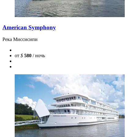
American Symphony
Река Миссисипи
от
$
580
/ ночь