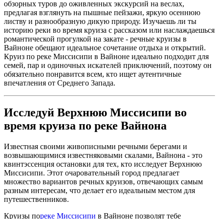
обзорных туров до оживленных экскурсий на веслах,
предлагая взглянуть на пышные пейзажи, яркую осеннюю
листву и разнообразную дикую природу. Изучаешь ли ты
историю реки во время круиза с рассказом или наслаждаешься
романтической прогулкой на закате - речные круизы в
Вайноне обещают идеальное сочетание отдыха и открытий.
Круиз по реке Миссисипи в Вайноне идеально подходит для
семей, пар и одиночных искателей приключений, поэтому он
обязательно понравится всем, кто ищет аутентичные
впечатления от Среднего Запада.
Исследуй Верхнюю Миссисипи во
время круиза по реке Вайнона
Известная своими живописными речными берегами и
возвышающимися известняковыми скалами, Вайнона - это
квинтэссенция остановки для тех, кто исследует Верхнюю
Миссисипи. Этот очаровательный город предлагает
множество вариантов речных круизов, отвечающих самым
разным интересам, что делает его идеальным местом для
путешественников.
Круизы по
реке Миссисипи
в Вайноне позволят тебе