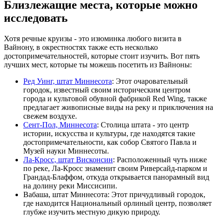
Близлежащие места, которые можно
исследовать
Хотя речные круизы - это изюминка любого визита в
Вайнону, в окрестностях также есть несколько
достопримечательностей, которые стоит изучить. Вот пять
лучших мест, которые ты можешь посетить из Вайноны:
Ред Уинг, штат Миннесота
: Этот очаровательный
городок, известный своим историческим центром
города и культовой обувной фабрикой Red Wing, также
предлагает живописные виды на реку и приключения на
свежем воздухе.
Сент-Пол, Миннесота
: Столица штата - это центр
истории, искусства и культуры, где находятся такие
достопримечательности, как собор Святого Павла и
Музей науки Миннесоты.
Ла-Кросс, штат Висконсин
: Расположенный чуть ниже
по реке, Ла-Кросс знаменит своим Риверсайд-парком и
Грандад-Блаффом, откуда открывается панорамный вид
на долину реки Миссисипи.
Вабаша, штат Миннесота: Этот причудливый городок,
где находится Национальный орлиный центр, позволяет
глубже изучить местную дикую природу.