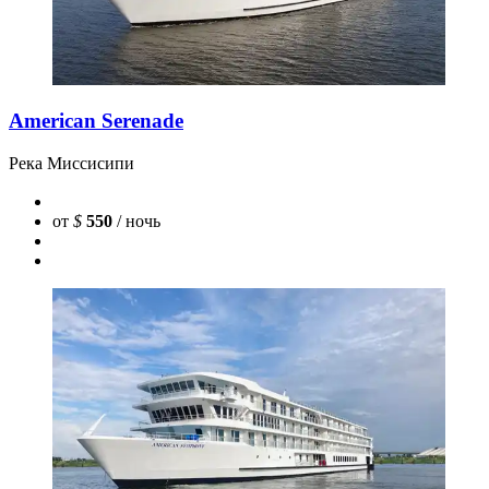
American Serenade
Река Миссисипи
от
$
550
/ ночь