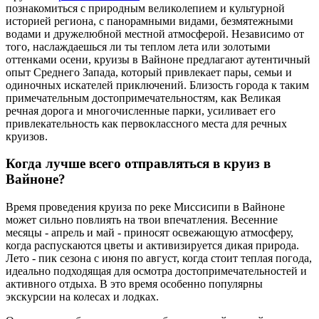
познакомиться с природным великолепием и культурной
историей региона, с панорамными видами, безмятежными
водами и дружелюбной местной атмосферой. Независимо от
того, наслаждаешься ли ты теплом лета или золотыми
оттенками осени, круизы в Вайноне предлагают аутентичный
опыт Среднего Запада, который привлекает пары, семьи и
одиночных искателей приключений. Близость города к таким
примечательным достопримечательностям, как Великая
речная дорога и многочисленные парки, усиливает его
привлекательность как первоклассного места для речных
круизов.
Когда лучше всего отправляться в круиз в
Вайноне?
Время проведения круиза по реке Миссисипи в Вайноне
может сильно повлиять на твои впечатления. Весенние
месяцы - апрель и май - приносят освежающую атмосферу,
когда распускаются цветы и активизируется дикая природа.
Лето - пик сезона с июня по август, когда стоит теплая погода,
идеально подходящая для осмотра достопримечательностей и
активного отдыха. В это время особенно популярны
экскурсии на колесах и лодках.