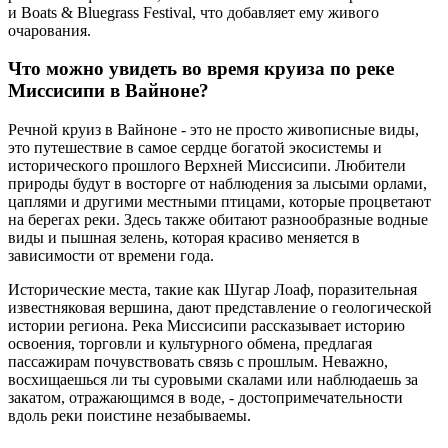
и Boats & Bluegrass Festival, что добавляет ему живого
очарования.
Что можно увидеть во время круиза по реке
Миссисипи в Вайноне?
Речной круиз в Вайноне - это не просто живописные виды,
это путешествие в самое сердце богатой экосистемы и
исторического прошлого Верхней Миссисипи. Любители
природы будут в восторге от наблюдения за лысыми орлами,
цаплями и другими местными птицами, которые процветают
на берегах реки. Здесь также обитают разнообразные водные
виды и пышная зелень, которая красиво меняется в
зависимости от времени года.
Исторические места, такие как Шугар Лоаф, поразительная
известняковая вершина, дают представление о геологической
истории региона. Река Миссисипи рассказывает историю
освоения, торговли и культурного обмена, предлагая
пассажирам почувствовать связь с прошлым. Неважно,
восхищаешься ли ты суровыми скалами или наблюдаешь за
закатом, отражающимся в воде, - достопримечательности
вдоль реки поистине незабываемы.