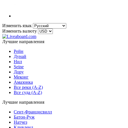
Изменить язык
Изменить валюту
Лучшие направления
Рейн
Дунай
Нил
Seine
Дору
Меконг
Амазонка
Все реки (A-Z)
Все суда (A-Z)
Лучшие направления
Сент-Францисвилл
Батон-Руж
Натчез
Кливленд