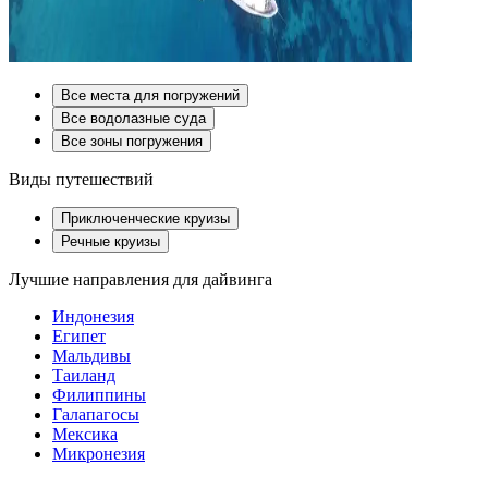
Все места для погружений
Все водолазные суда
Все зоны погружения
Виды путешествий
Приключенческие круизы
Речные круизы
Лучшие направления для дайвинга
Индонезия
Египет
Мальдивы
Таиланд
Филиппины
Галапагосы
Мексика
Микронезия