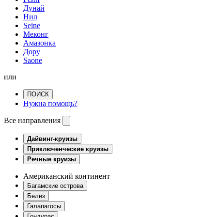
Дунай
Нил
Seine
Меконг
Амазонка
Дору
Saone
или
ПОИСК
Нужна помощь?
Все направления
Дайвинг-круизы
Приключенческие круизы
Речные круизы
Американский континент
Багамские острова
Белиз
Галапагосы
Гондурас