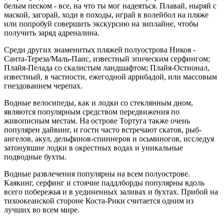
белым песком - все, на что ты мог надеяться. Плавай, ныряй с
маской, загорай, ходи в походы, играй в волейбол на пляже
или попробуй совершить экскурсию на зиплайне, чтобы
получить заряд адреналина.
Среди других знаменитых пляжей полуострова Никоя -
Санта-Тереза/Маль-Паис, известный эпическим серфингом;
Плайя-Пелада со скалистым ландшафтом; Плайя-Остионал,
известный, в частности, ежегодной аррибадой, или массовым
гнездованием черепах.
Водные велосипеды, как и лодки со стеклянным дном,
являются популярным средством передвижения по
живописным местам. На острове Тортуга также очень
популярен дайвинг, и гости часто встречают скатов, рыб-
ангелов, акул, дельфинов-спиннеров и осьминогов, исследуя
затонувшие лодки в окрестных водах и уникальные
подводные бухты.
Водные развлечения популярны на всем полуострове.
Каякинг, серфинг и стоячие паддлборды популярны вдоль
всего побережья и в уединенных заливах и бухтах. Прибой на
тихоокеанской стороне Коста-Рики считается одним из
лучших во всем мире.