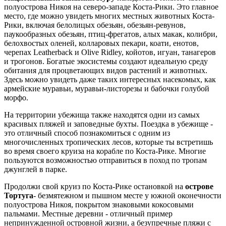
полуострова Никоя на северо-западе Коста-Рики. Это главное
место, где можно увидеть многих местных животных Коста-
Рики, включая белолицых обезьян, обезьян-ревунов,
паукообразных обезьян, птиц-фрегатов, алых макак, колибри,
белохвостых оленей, колларовых пекари, коати, енотов,
черепах Leatherback и Olive Ridley, койотов, игуан, танагеров
и трогонов. Богатые экосистемы создают идеальную среду
обитания для процветающих видов растений и животных.
Здесь можно увидеть даже таких интересных насекомых, как
армейские муравьи, муравьи-листорезы и бабочки голубой
морфо.
На территории убежища также находятся одни из самых
красивых пляжей и заповедные бухты. Поездка в убежище -
это отличный способ познакомиться с одним из
многочисленных тропических лесов, которые ты встретишь
во время своего круиза на корабле по Коста-Рике. Многие
пользуются возможностью отправиться в поход по тропам
джунглей в парке.
Продолжи свой круиз по Коста-Рике остановкой на
острове
Тортуга
- безмятежном и пышном месте у южной оконечности
полуострова Никоя, покрытом знаковыми кокосовыми
пальмами. Местные деревни - отличный пример
непринужденной островной жизни, а безупречные пляжи с