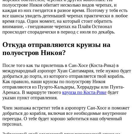
полуострове Никоя обитает несколько видов черепах, и
каждая из них гнездится в разное время. Поэтому у тебя есть
все шансы увидеть детенышей черепах практически в любое
время года. Один момент, на который стоит обратить
внимание, - гнездование черепах на Плайя Остионал
происходит спорадически в период с июля по декабрь.
Откуда отправляются круизы на
полуостров Никоя?
После того как ты прилетишь в Сан-Хосе (Коста-Рика) в
международный аэропорт Хуан Сантамария, тебе нужно будет
добраться до порта, из которого отправляется твой корабль.
Как правило, наши круизы по полуострову Никоя
отправляются из Пуэрто-Кальдеры, Херрадуры или Пунта-
Аренаса. В маршруте твоего
круиза по Коста-Рике
будет
указан пункт отправления.
Член экипажа встретит тебя в аэропорту Сан-Хосе и поможет
добраться до корабля, включая все необходимые внутренние
переезды. О тебе будет хорошо заботиться наш обученный
персонал.