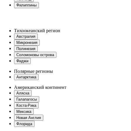
Филиппины
Тихоокеанский регион
Австралия
Микронезия
Полинезия
Соломоновы острова
Фиджи
Полярные регионы
Антарктика
Американский континент
Аляска
Галапагосы
Коста-Рика
Мексика
Новая Англия
Флорида