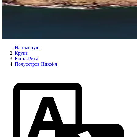
На главную
Круиз
Коста-Рика
Полуостров Никойя