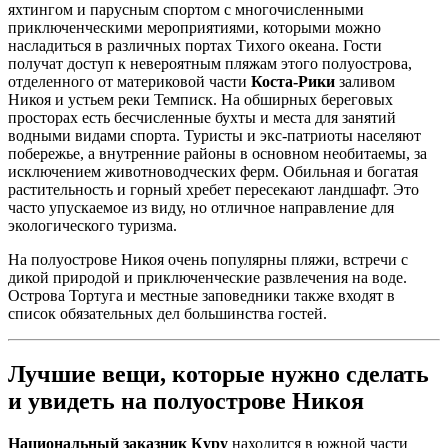
яхтингом и парусным спортом с многочисленными
приключенческими мероприятиями, которыми можно
насладиться в различных портах Тихого океана. Гости
получат доступ к невероятным пляжам этого полуострова,
отделенного от материковой части
Коста-Рики
заливом
Никоя и устьем реки Темписк. На обширных береговых
просторах есть бесчисленные бухты и места для занятий
водными видами спорта. Туристы и экс-патриоты населяют
побережье, а внутренние районы в основном необитаемы, за
исключением животноводческих ферм. Обильная и богатая
растительность и горный хребет пересекают ландшафт. Это
часто упускаемое из виду, но отличное направление для
экологического туризма.
На полуострове Никоя очень популярны пляжи, встречи с
дикой природой и приключенческие развлечения на воде.
Острова Тортуга и местные заповедники также входят в
список обязательных дел большинства гостей.
Лучшие вещи, которые нужно сделать
и увидеть на полуострове Никоя
Национальный заказник Куру
находится в южной части