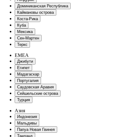
Доминиканская Республика
Каймановы острова
Коста-Рика
Куба
Мексика
Сен-Мартен
Теркс
EMEA
Джибути
Египет
Мадагаскар
Португалия
Саудовская Аравия
Сейшельские острова
Турция
Азия
Индонезия
Мальдивы
Папуа Новая Гвинея
Таиланд