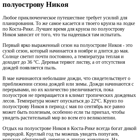
полуострову Никоя
Любое приключенческое путешествие требует усилий для
планирования. То же самое касается и твоего круиза на лодке
по Коста-Рике. Лучшее время для круиза по полуострову
Никоя зависит от того, что ты надеешься там испытать.
Первый ярко выраженный сезон на полуострове Никоя - это
сухой сезон, который начинается в ноябре и длится до мая.
Солнце светит почти постоянно, а температура теплая и
доходит до 36 °C. Деревья теряют листву, а от отсутствия
дождей появляется пыль.
В мае начинаются небольшие дожди, что свидетельствует о
приближении сезона дождей или зимы. Дожди начинаются с
перерывами, но их количество увеличивается, пока
полуостров не превращается в климат тропических дождевых
лесов. Температура может опускаться до 22ºC. Круиз по
полуострову Никоя в период с мая по сентябрь все равно
может быть полезным, особенно если ты приехал, чтобы
увидеть растительный мир во всем его великолепии.
Отдых на полуострове Никоя в Коста-Рике всегда богат дикой
природой. Круглый год ты можешь увидеть попугаев,
морских обитателей, черепах и других животных. На