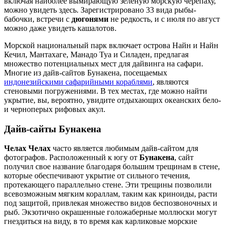
включая наиболее вымирающую зеленую морскую черепаху,
можно увидеть здесь. Зарегистрировано 33 вида рыбы-
бабочки, встречи с
дюгонями
не редкость, и с июля по август
можно даже увидеть кашалотов.
Морской национальный парк включает острова Найн и Найн
Кечил, Мантахаге, Манадо Туа и Силаден, предлагая
множество потенциальных мест для дайвинга на сафари.
Многие из дайв-сайтов Бунакена, посещаемых
индонезийскими сафарийными кораблями
, являются
стеновыми погружениями. В тех местах, где можно найти
укрытие, вы, вероятно, увидите отдыхающих океанских бело-
и черноперых рифовых акул.
Дайв-сайты Бунакена
Челах Челах
часто является любимым дайв-сайтом для
фотографов. Расположенный к югу от
Бунакена
, сайт
получил свое название благодаря большим трещинам в стене,
которые обеспечивают укрытие от сильного течения,
протекающего параллельно стене. Эти трещины позволили
всевозможным мягким кораллам, таким как криноиды, расти
под защитой, привлекая множество видов беспозвоночных и
рыб. Экзотично окрашенные голожаберные моллюски могут
гнездиться на виду, в то время как карликовые морские