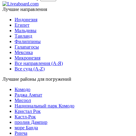
Лучшие направления
Индонезия
Египет
Мальдивы
Таиланд
Филиппины
Галапагосы
Мексика
Микронезия
Все направления (A-Я)
Все суда (A-Z)
Лучшие районы для погружений
Комодо
Раджа Ампат
Мисоол
Национальный парк Комодо
Кристал Рок
Кастл-Рок
пролив Дампир
море Банда
Ринча