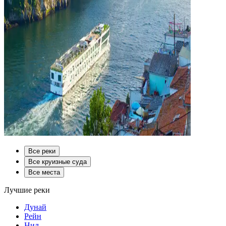
Все реки
Все круизные суда
Все места
Лучшие реки
Дунай
Рейн
Нил