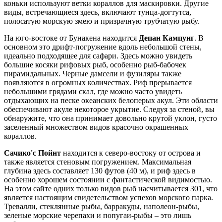
коньки используют ветки кораллов для маскировки. Другие
виды, встречающиеся здесь, включают тунца-догтутса,
полосатую морскую змею и призрачную трубчатую рыбу.
На юго-востоке от Бунакена находится
Депан Кампунг
. В
основном это дрифт-погружение вдоль небольшой стены,
идеально подходящее для сафари. Здесь можно увидеть
большие косяки рифовых рыб, особенно рыб-бабочек
пирамидальных. Черные дамсели и фузиляры также
появляются в огромных количествах. Риф прерывается
небольшими грядами скал, где можно часто увидеть
отдыхающих на песке океанских белоперых акул. Эти области
обеспечивают акуле некоторое укрытие. Следуя за стеной, вы
обнаружите, что она принимает довольно крутой уклон, густо
заселенный множеством видов красочно окрашенных
кораллов.
Сачико'с Пойнт
находится к северо-востоку от острова и
также является стеновым погружением. Максимальная
глубина здесь составляет 130 футов (40 м), и риф здесь в
особенно хорошем состоянии с фантастической видимостью.
На этом сайте одних только видов рыб насчитывается 301, что
является настоящим свидетельством успехов морского парка.
Тревалли, стеклянные рыбы, барракуды, наполеон-рыбы,
зеленые морские черепахи и попугаи-рыбы – это лишь