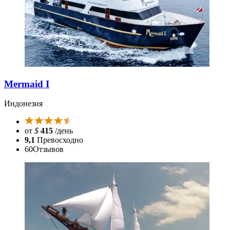
Mermaid I
Индонезия
от
$
415
/день
9,1
Превосходно
60
Отзывов