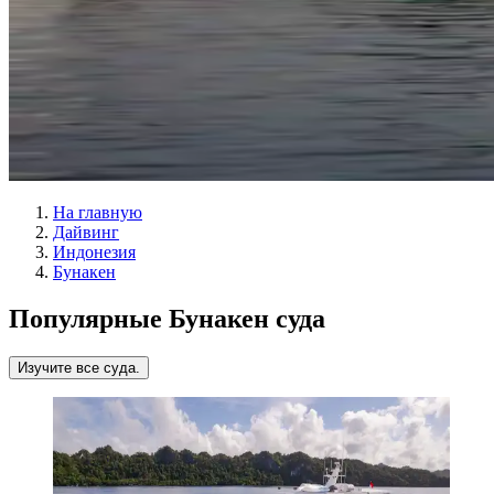
На главную
Дайвинг
Индонезия
Бунакен
Популярные Бунакен суда
Изучите все суда.