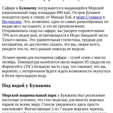
Сафари к
Бунакену
погружаются в выдающийся Морской
национальный парк площадью 890 км2. Остров Бунакен
находится сразу к северу от Манадо Бэй, в
море Сулавеси
в
Индонезии
. Это, возможно, одно из самых разнообразных по
видам мест на планете, и это не преувеличение.
Отправившись сюда на сафари, вы увидите поразительные
70% всех видов рыб, встречающихся в Индо-Западной части
Тихого океана. Это удивительная статистика, трудная для
восприятия, но достаточно сказать, что вы, скорее всего,
увидите что-то, чего раньше никогда не видели.
Лучшее время для посещения сафари – сухой сезон с мая по
октябрь. Температура колеблется около жарких 95 градусов по
Фаренгейту (35C) большую часть года, что означает, что вы,
вероятно, с нетерпением будете ждать возможности окунуться
в более прохладную воду.
Под водой у Бунакена
Морской национальный парк
у Бунакена был реализован
настолько успешно, что стал моделью для многих морских
парков по всему миру. Список увиденного здесь просто
ошеломляет. Впечатляющие 5 из 7 видов морских черепах,