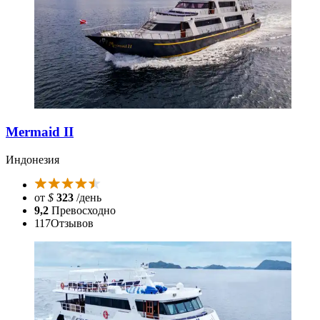
Mermaid II
Индонезия
от
$
323
/день
9,2
Превосходно
117
Отзывов