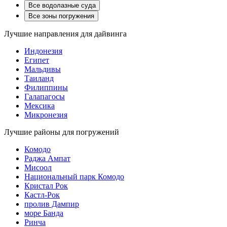
Все водолазные суда
Все зоны погружения
Лучшие направления для дайвинга
Индонезия
Египет
Мальдивы
Таиланд
Филиппины
Галапагосы
Мексика
Микронезия
Лучшие районы для погружений
Комодо
Раджа Ампат
Мисоол
Национальный парк Комодо
Кристал Рок
Кастл-Рок
пролив Дампир
море Банда
Ринча