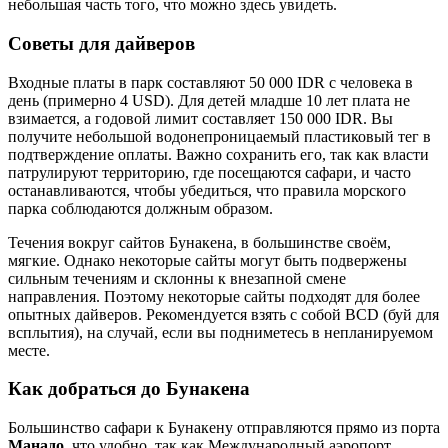
небольшая часть того, что можно здесь увидеть.
Советы для дайверов
Входные платы в парк составляют 50 000 IDR с человека в
день (примерно 4 USD). Для детей младше 10 лет плата не
взимается, а годовой лимит составляет 150 000 IDR. Вы
получите небольшой водонепроницаемый пластиковый тег в
подтверждение оплаты. Важно сохранить его, так как власти
патрулируют территорию, где посещаются сафари, и часто
останавливаются, чтобы убедиться, что правила морского
парка соблюдаются должным образом.
Течения вокруг сайтов Бунакена, в большинстве своём,
мягкие. Однако некоторые сайты могут быть подвержены
сильным течениям и склонны к внезапной смене
направления. Поэтому некоторые сайты подходят для более
опытных дайверов. Рекомендуется взять с собой BCD (буй для
всплытия), на случай, если вы подниметесь в непланируемом
месте.
Как добраться до Бунакена
Большинство сафари к Бунакену отправляются прямо из порта
Манадо
, что удобно, так как Международный аэропорт