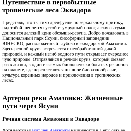
Путешествие в первобытные
тропические леса Эквадора
Представь, что ты тихо дрейфуешь по зеркальному притоку,
над тобой шепчется густой изумрудный полог, а сквозь туман
доносится далекий крик обезьяны-ревуна. Добро пожаловать в
Национальный парк Ясуни, биосферный заповедник
ЮНЕСКО, расположенный глубоко в эквадорской Амазонии.
Здесь речной круиз встречается с необработанной дикой
природой, и каждый изгиб водного пути открывает очередное
чудо природы. Отправляйся в речной круиз, который бывает
раз в жизни, в один из самых биологически богатых регионов
на планете, где переплетаются пышное биоразнообразие,
культура коренных народов и приключения в тропических
лесах.
Артерии реки Амазонки: Жизненные
пути через Ясуни
Речная система Амазонки в Эквадоре
Хотя верховья
могучей Амазонки
начинаются в Перу, сеть ее