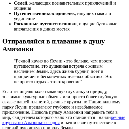
Семей,
желающих познавательных приключений и
общения
Путешественников-одиночек
, ищущих смысл и
уединение
Роскошные путешественники
, ищущие бутиковые
впечатления в диких местах
Отправляйся в плавание в душу
Амазонки
"Речной круиз по Ясуни - это больше, чем просто
путешествие, это душевная встреча с живым
наследием Земли. Здесь жизнь бурлит, поет и
процветает в бесконечных зеленых объятиях. Это
не просто отдых - это откровение".
Если ты ищешь захватывающую дух дикую природу,
значимые культурные обмены или просто более глубокую
связь с нашей планетой, речные круизы по Национальному
парку Ясуни предлагают глубокое и незабываемое
приключение. Позволь пульсу Амазонки направить тебя в
мир, свидетелем которого мало кто становится - найди
речные
круизы по Амазонке сегодня
и начни свое путешествие в
величайшую дикую природу Земли.