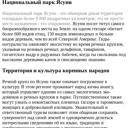
Национальный парк Ясуни
Национальный парк Ясуни - это обширная дикая территория
площадью более 9 800 квадратных километров; это
не просто
место назначения - это откровение.
Ясуни носит титул самого
биоразнообразного места на Земле: на одном гектаре обитает
более 600 видов птиц, 150 видов земноводных и больше
видов деревьев, чем во всей Северной Америке. Гиды-
натуралисты оживляют экосистему во время речных круизов,
указывая на розовых речных дельфинов, тамаринов,
гигантских выдр и радужных бабочек, когда ты скользишь под
высокими деревьями капок и свисающими лианами.
Территория и культура коренных народов
Речной круиз по Ясуни также означает погружение в
культуру. В этом регионе проживает народ кичва анангу,
который управляет одними из самых экологичных эко-
домиков и речных круизов в парке. Путешественники также
могут узнать о неконтактных племенах тагаэри и тароменане,
живущих в добровольной изоляции. Уважительный и
ответственный туризм позволяет этим общинам сохранять
суверенитет над своей землей и одновременно делиться
интересными сведениями об их языке, традициях и
симбиотических отношениях с тропическими лесами.