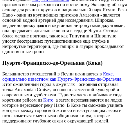
притоков веером расходится по восточному Эквадору, образуя
основу для речных круизов в национальный парк Ясуни. Река
Напо - один из крупнейших притоков Амазонки - является
основной водной артерией для исследования. Широкая,
медленно движущаяся и окутанная нетронутыми джунглями,
она предлагает идеальные ворота в сердце Ясуни. Отсюда
более мелкие притоки, такие как Типутини и Ширипуно,
уносят бесстрашных путешественников еще глубже в
нетронутые территории, где тапиры и ягуары прокладывают
единственные тропы.
Пуэрто-Франциско-де-Орельяна (Кока)
Большинство путешествий в Ясуни начинаются в
Коке,
официально известном как Пуэрто-Франсиско-де-Орельяна
.
Этот оживленный город в джунглях - основная отправная
точка Amazonian Cruises, оснащенная местной культурой и
современными удобствами. Туристы часто прибывают сюда
коротким рейсом из
Кито
, а затем пересаживаются на лодки,
которые пересекают реку Напо. В Коке ты сможешь увидеть
контраст между городской жизнью и наступающим лесом и
познакомиться с местными общинами кичуа, которые
поддерживают глубокие связи с окружающей землей.