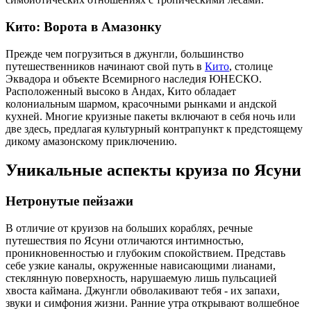
Кито: Ворота в Амазонку
Прежде чем погрузиться в джунгли, большинство
путешественников начинают свой путь в
Кито
, столице
Эквадора и объекте Всемирного наследия ЮНЕСКО.
Расположенный высоко в Андах, Кито обладает
колониальным шармом, красочными рынками и андской
кухней. Многие круизные пакеты включают в себя ночь или
две здесь, предлагая культурный контрапункт к предстоящему
дикому амазонскому приключению.
Уникальные аспекты круиза по Ясуни
Нетронутые пейзажи
В отличие от круизов на больших кораблях, речные
путешествия по Ясуни отличаются интимностью,
проникновенностью и глубоким спокойствием. Представь
себе узкие каналы, окруженные нависающими лианами,
стеклянную поверхность, нарушаемую лишь пульсацией
хвоста каймана. Джунгли обволакивают тебя - их запахи,
звуки и симфония жизни. Ранние утра открывают волшебное