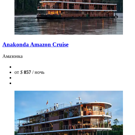
Anakonda Amazon Cruise
Амазонка
от
$
857
/ ночь