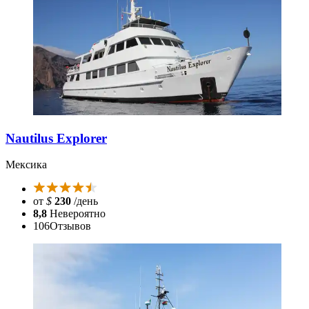
Nautilus Explorer
Мексика
от
$
230
/день
8,8
Невероятно
106
Отзывов