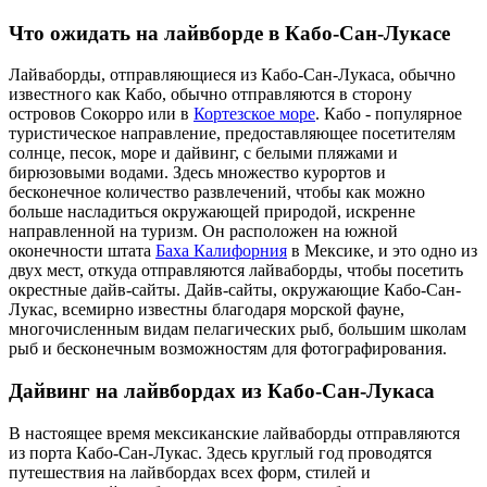
Что ожидать на лайвборде в Кабо-Сан-Лукасе
Лайваборды, отправляющиеся из Кабо-Сан-Лукаса, обычно
известного как Кабо, обычно отправляются в сторону
островов Сокорро или в
Кортезское море
. Кабо - популярное
туристическое направление, предоставляющее посетителям
солнце, песок, море и дайвинг, с белыми пляжами и
бирюзовыми водами. Здесь множество курортов и
бесконечное количество развлечений, чтобы как можно
больше насладиться окружающей природой, искренне
направленной на туризм. Он расположен на южной
оконечности штата
Баха Калифорния
в Мексике, и это одно из
двух мест, откуда отправляются лайваборды, чтобы посетить
окрестные дайв-сайты. Дайв-сайты, окружающие Кабо-Сан-
Лукас, всемирно известны благодаря морской фауне,
многочисленным видам пелагических рыб, большим школам
рыб и бесконечным возможностям для фотографирования.
Дайвинг на лайвбордах из Кабо-Сан-Лукаса
В настоящее время мексиканские лайваборды отправляются
из порта Кабо-Сан-Лукас. Здесь круглый год проводятся
путешествия на лайвбордах всех форм, стилей и