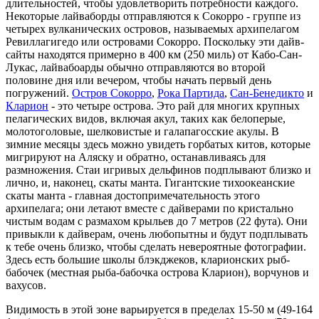
длительностей, чтобы удовлетворить потребности каждого.
Некоторые лайваборды отправляются к Сокорро - группе из
четырех вулканических островов, называемых архипелагом
Ревиллагигедо или островами Сокорро. Поскольку эти дайв-
сайты находятся примерно в 400 км (250 миль) от Кабо-Сан-
Лукас, лайвабоарды обычно отправляются во второй
половине дня или вечером, чтобы начать первый день
погружений.
Остров Сокорро
,
Рока Партида
,
Сан-Бенедикто
и
Кларион
- это четыре острова. Это рай для многих крупных
пелагических видов, включая акул, таких как белоперые,
молотоголовые, шелковистые и галапагосские акулы. В
зимние месяцы здесь можно увидеть горбатых китов, которые
мигрируют на Аляску и обратно, останавливаясь для
размножения. Стаи игривых дельфинов подплывают близко и
лично, и, наконец, скаты манта. Гигантские тихоокеанские
скаты манта - главная достопримечательность этого
архипелага; они летают вместе с дайверами по кристально
чистым водам с размахом крыльев до 7 метров (22 фута). Они
привыкли к дайверам, очень любопытны и будут подплывать
к тебе очень близко, чтобы сделать невероятные фотографии.
Здесь есть большие школы блэкджеков, кларионских рыб-
бабочек (местная рыба-бабочка острова Кларион), ворчунов и
вахусов.
Видимость в этой зоне варьируется в пределах 15-50 м (49-164