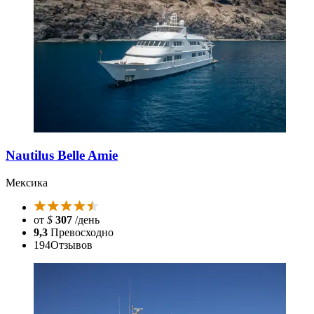
Nautilus Belle Amie
Мексика
от
$
307
/день
9,3
Превосходно
194
Отзывов