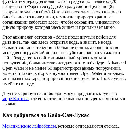
фута), а температура воды - от 21 градуса по Цельсию (70
градусов по Фаренгейту) до 28 градусов по Цельсию (82
градуса по Фаренгейту). Они являются частью охраняемого
биосферного заповедника, и многие природоохранные
организации работают здесь, чтобы сохранить уникальную
дикую природу, которая здесь живет и проплывает мимо.
Этот архипелаг островов - более продвинутый район для
дайвинга, так как здесь открытая вода, а значит, иногда
бывают сильные течения и большие волны, а большинство
мест для погружений довольно глубокие; однако у каждого
лайвабоарда есть свой минимальный уровень опыта
погружений, большинство ожидает, что у тебя будет Advanced
Open Water и не менее 50 зарегистрированных погружений,
но есть и такие, которым нужна только Open Water и никаких
минимальных зарегистрированных погружений. Пожалуйста,
имей это в виду.
Другие маршруты лайвбордов могут предлагать круизы в
море Кортеса
, где есть отличные шансы понырять с морскими
львами.
Как добраться до Кабо-Сан-Лукас
Мексиканские лайваборды
, которые отправляются отсюда,