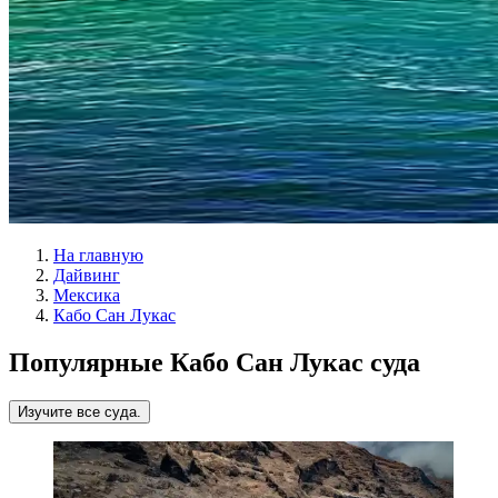
На главную
Дайвинг
Мексика
Кабо Сан Лукас
Популярные Кабо Сан Лукас суда
Изучите все суда.