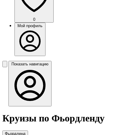
0
Мой профиль
Показать навигацию
Круизы по Фьордленду
Фьордленд