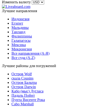
Изменить валюту
Лучшие направления
Индонезия
Египет
Мальдивы
Таиланд
Филиппины
Галапагосы
Мексика
Микронезия
Все направления (A-Я)
Все суда (A-Z)
Лучшие районы для погружений
Остров Wolf
скала Cousins
Остров Бальтра
Остров Darwin
Кабо (мыс) Дугласа
Падаль Пойнт
Пунта Висенте Рока
Cabo Marshall