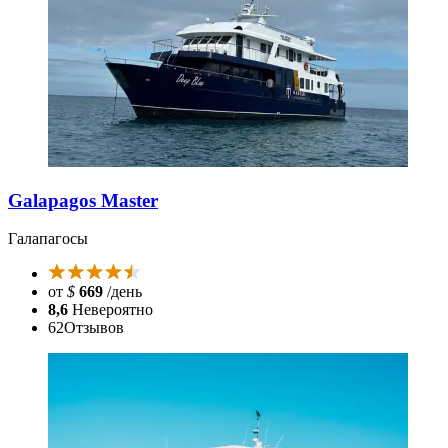
Galapagos Master
Галапагосы
от
$
669
/день
8,6
Невероятно
62
Отзывов