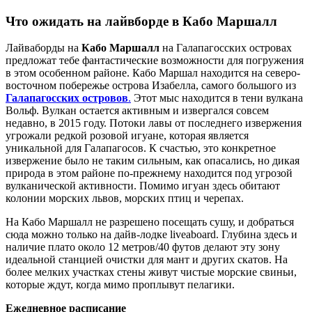
Что ожидать на лайвборде в Кабо Маршалл
Лайваборды на
Кабо Маршалл
на Галапагосских островах
предложат тебе фантастические возможности для погружения
в этом особенном районе. Кабо Маршал находится на северо-
восточном побережье острова Изабелла, самого большого из
Галапагосских островов
.
Этот мыс находится в тени вулкана
Вольф. Вулкан остается активным и извергался совсем
недавно, в 2015 году. Потоки лавы от последнего извержения
угрожали редкой розовой игуане, которая является
уникальной для Галапагосов. К счастью, это конкретное
извержение было не таким сильным, как опасались, но дикая
природа в этом районе по-прежнему находится под угрозой
вулканической активности. Помимо игуан здесь обитают
колонии морских львов, морских птиц и черепах.
На Кабо Маршалл не разрешено посещать сушу, и добраться
сюда можно только на дайв-лодке liveaboard. Глубина здесь и
наличие плато около 12 метров/40 футов делают эту зону
идеальной станцией очистки для мант и других скатов. На
более мелких участках стены живут чистые морские свиньи,
которые ждут, когда мимо проплывут пелагики.
Ежедневное расписание