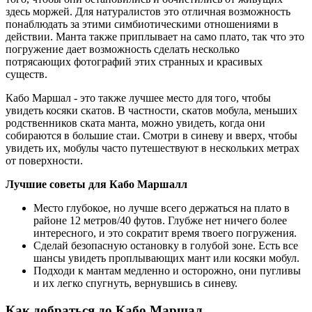
здесь моржей. Для натуралистов это отличная возможность
понаблюдать за этими симбиотическими отношениями в
действии. Манта также приплывает на само плато, так что это
погружение дает возможность сделать несколько
потрясающих фотографий этих странных и красивых
существ.
Кабо Маршал - это также лучшее место для того, чтобы
увидеть косяки скатов. В частности, скатов мобула, меньших
родственников ската манта, можно увидеть, когда они
собираются в большие стаи. Смотри в синеву и вверх, чтобы
увидеть их, мобулы часто путешествуют в нескольких метрах
от поверхности.
Лучшие советы для Кабо Маршалл
Место глубокое, но лучше всего держаться на плато в
районе 12 метров/40 футов. Глубже нет ничего более
интересного, и это сократит время твоего погружения.
Сделай безопасную остановку в голубой зоне. Есть все
шансы увидеть проплывающих мант или косяки мобул.
Подходи к мантам медленно и осторожно, они пугливы
и их легко спугнуть, вернувшись в синеву.
Как добраться до Кабо Маршал