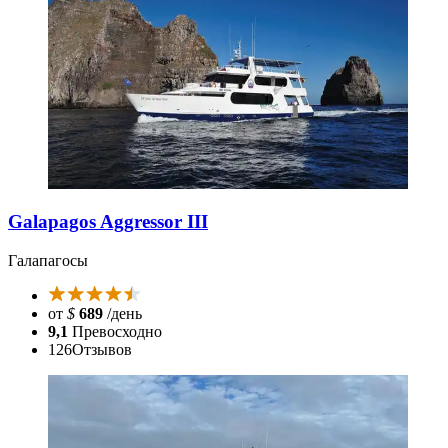
Galapagos Aggressor III
Галапагосы
от
$
689
/день
9,1
Превосходно
126
Отзывов