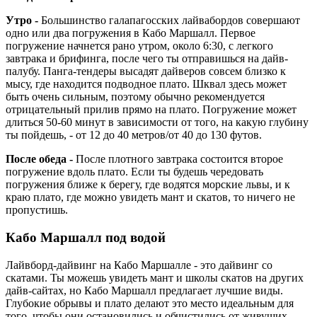
Утро -
Большинство галапагосских лайвабордов совершают
одно или два погружения в Кабо Маршалл. Первое
погружение начнется рано утром, около 6:30, с легкого
завтрака и брифинга, после чего ты отправишься на дайв-
палубу. Панга-тендеры высадят дайверов совсем близко к
мысу, где находится подводное плато. Шквал здесь может
быть очень сильным, поэтому обычно рекомендуется
отрицательный прилив прямо на плато. Погружение может
длиться 50-60 минут в зависимости от того, на какую глубину
ты пойдешь, - от 12 до 40 метров/от 40 до 130 футов.
После обеда -
После плотного завтрака состоится второе
погружение вдоль плато. Если ты будешь чередовать
погружения ближе к берегу, где водятся морские львы, и к
краю плато, где можно увидеть мант и скатов, то ничего не
пропустишь.
Кабо Маршалл под водой
Лайвборд-дайвинг на Кабо Маршалле - это дайвинг со
скатами. Ты можешь увидеть мант и школы скатов на других
дайв-сайтах, но Кабо Маршалл предлагает лучшие виды.
Глубокие обрывы и плато делают это место идеальным для
того, чтобы они остановились и обчистились от живущих