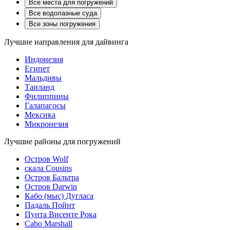
Все места для погружений
Все водолазные суда
Все зоны погружения
Лучшие направления для дайвинга
Индонезия
Египет
Мальдивы
Таиланд
Филиппины
Галапагосы
Мексика
Микронезия
Лучшие районы для погружений
Остров Wolf
скала Cousins
Остров Бальтра
Остров Darwin
Кабо (мыс) Дугласа
Падаль Пойнт
Пунта Висенте Рока
Cabo Marshall