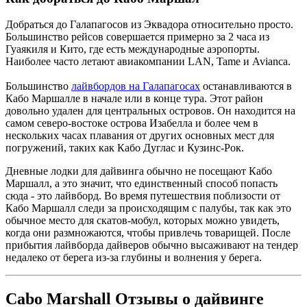
Добраться до Галапагосов из Эквадора относительно просто.
Большинство рейсов совершается примерно за 2 часа из
Гуаякиля и Кито, где есть международные аэропорты.
Наиболее часто летают авиакомпании LAN, Tame и Avianca.
Большинство
лайвбордов на Галапагосах
останавливаются в
Кабо Маршалле в начале или в конце тура. Этот район
довольно удален для центральных островов. Он находится на
самом северо-востоке острова Изабелла и более чем в
нескольких часах плавания от других основных мест для
погружений, таких как Кабо Дуглас и Кузинс-Рок.
Дневные лодки для дайвинга обычно не посещают Кабо
Маршалл, а это значит, что единственный способ попасть
сюда - это лайвборд. Во время путешествия поблизости от
Кабо Маршалл следи за происходящим с палубы, так как это
обычное место для скатов-мобул, которых можно увидеть,
когда они размножаются, чтобы привлечь товарищей. После
прибытия лайвборда дайверов обычно высаживают на тендер
недалеко от берега из-за глубины и волнения у берега.
Cabo Marshall Отзывы о дайвинге