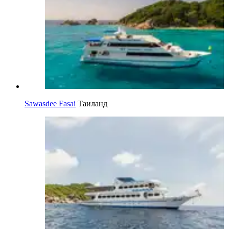
Sawasdee Fasai
Таиланд