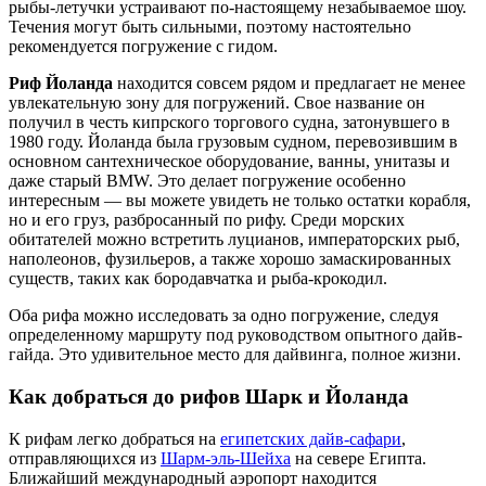
рыбы-летучки устраивают по-настоящему незабываемое шоу.
Течения могут быть сильными, поэтому настоятельно
рекомендуется погружение с гидом.
Риф Йоланда
находится совсем рядом и предлагает не менее
увлекательную зону для погружений. Свое название он
получил в честь кипрского торгового судна, затонувшего в
1980 году. Йоланда была грузовым судном, перевозившим в
основном сантехническое оборудование, ванны, унитазы и
даже старый BMW. Это делает погружение особенно
интересным — вы можете увидеть не только остатки корабля,
но и его груз, разбросанный по рифу. Среди морских
обитателей можно встретить луцианов, императорских рыб,
наполеонов, фузильеров, а также хорошо замаскированных
существ, таких как бородавчатка и рыба-крокодил.
Оба рифа можно исследовать за одно погружение, следуя
определенному маршруту под руководством опытного дайв-
гайда. Это удивительное место для дайвинга, полное жизни.
Как добраться до рифов Шарк и Йоланда
К рифам легко добраться на
египетских дайв-сафари
,
отправляющихся из
Шарм-эль-Шейха
на севере Египта.
Ближайший международный аэропорт находится