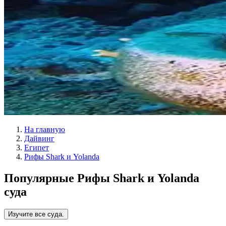
На главную
Дайвинг
Египет
Рифы Shark и Yolanda
Популярные Рифы Shark и Yolanda
суда
Изучите все суда.