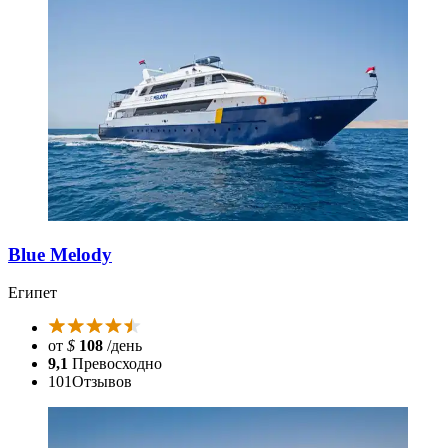
Blue Melody
Египет
от
$
108
/день
9,1
Превосходно
101
Отзывов