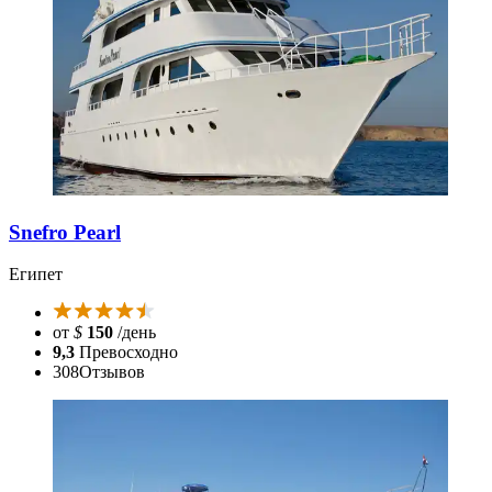
Snefro Pearl
Египет
от
$
150
/день
9,3
Превосходно
308
Отзывов