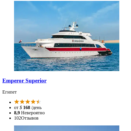
Emperor Superior
Египет
от
$
168
/день
8,9
Невероятно
102
Отзывов