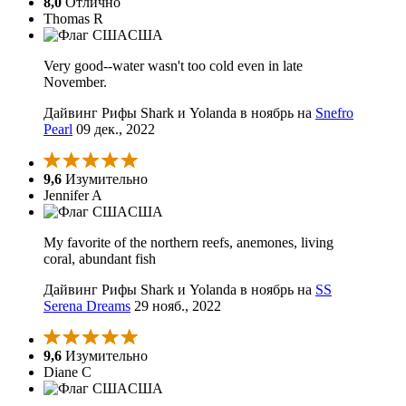
8,0
Отлично
Thomas R
США
Very good--water wasn't too cold even in late
November.
Дайвинг Рифы Shark и Yolanda в ноябрь на
Snefro
Pearl
09 дек., 2022
9,6
Изумительно
Jennifer A
США
My favorite of the northern reefs, anemones, living
coral, abundant fish
Дайвинг Рифы Shark и Yolanda в ноябрь на
SS
Serena Dreams
29 нояб., 2022
9,6
Изумительно
Diane C
США