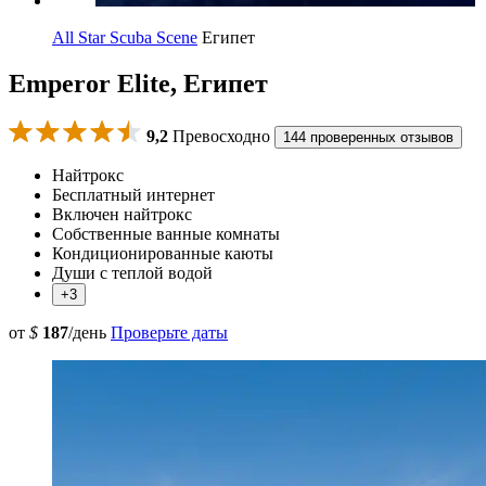
All Star Scuba Scene
Египет
Emperor Elite, Египет
9,2
Превосходно
144 проверенных отзывов
Найтрокс
Бесплатный интернет
Включен найтрокс
Собственные ванные комнаты
Кондиционированные каюты
Души с теплой водой
+3
от
$
187
/день
Проверьте даты