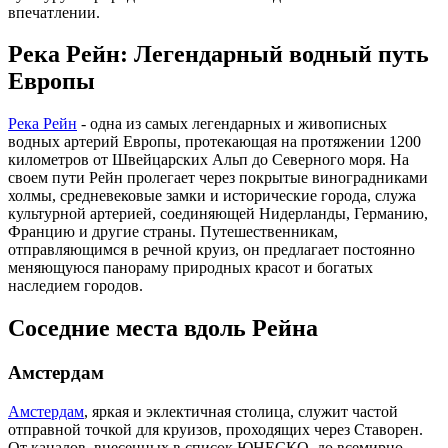
впечатлении.
Река Рейн: Легендарный водный путь
Европы
Река Рейн
- одна из самых легендарных и живописных
водных артерий Европы, протекающая на протяжении 1200
километров от Швейцарских Альп до Северного моря. На
своем пути Рейн пролегает через покрытые виноградниками
холмы, средневековые замки и исторические города, служа
культурной артерией, соединяющей Нидерланды, Германию,
Францию и другие страны. Путешественникам,
отправляющимся в речной круиз, он предлагает постоянно
меняющуюся панораму природных красот и богатых
наследием городов.
Соседние места вдоль Рейна
Амстердам
Амстердам
, яркая и эклектичная столица, служит частой
отправной точкой для круизов, проходящих через Ставорен.
От каналов, внесенных в список ЮНЕСКО, до всемирно