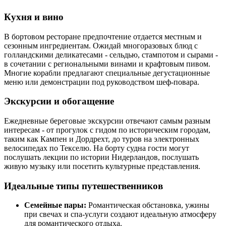
Кухня и вино
В бортовом ресторане предпочтение отдается местным и
сезонным ингредиентам. Ожидай многоразовых блюд с
голландскими деликатесами - сельдью, стампотом и сырами -
в сочетании с региональными винами и крафтовым пивом.
Многие корабли предлагают специальные дегустационные
меню или демонстрации под руководством шеф-повара.
Экскурсии и обогащение
Ежедневные береговые экскурсии отвечают самым разным
интересам - от прогулок с гидом по историческим городам,
таким как Кампен и Дордрехт, до туров на электронных
велосипедах по Текселю. На борту судна гости могут
послушать лекции по истории Нидерландов, послушать
живую музыку или посетить культурные представления.
Идеальные типы путешественников
Семейные пары:
Романтическая обстановка, ужины
при свечах и спа-услуги создают идеальную атмосферу
для романтического отдыха.