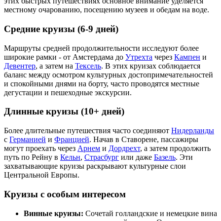
этих быстрых путешествиях основное внимание уделяется
местному очарованию, посещению музеев и обедам на воде.
Средние круизы (6-9 дней)
Маршруты средней продолжительности исследуют более
широкие рамки - от Амстердама до
Утрехта
через
Кампен
и
Девентер
, а затем на
Тексель
. В этих круизах соблюдается
баланс между осмотром культурных достопримечательностей
и спокойными днями на борту, часто проводятся местные
дегустации и пешеходные экскурсии.
Длинные круизы (10+ дней)
Более длительные путешествия часто соединяют
Нидерланды
с
Германией
и
Францией
. Начав в Ставорене, пассажиры
могут проехать через
Арнем
и
Дордрехт
, а затем продолжить
путь по Рейну в
Кельн
,
Страсбург
или даже
Базель
. Эти
захватывающие круизы раскрывают культурные слои
Центральной Европы.
Круизы с особым интересом
Винные круизы:
Сочетай голландские и немецкие вина