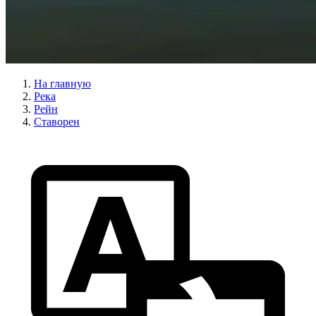
На главную
Река
Рейн
Ставорен