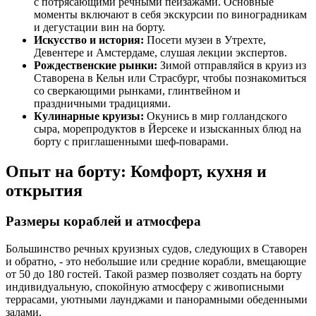
с потрясающими речными пейзажами. Основные
моменты включают в себя экскурсии по виноградникам
и дегустации вин на борту.
Искусство и история:
Посети музеи в Утрехте,
Девентере и Амстердаме, слушая лекции экспертов.
Рождественские рынки:
Зимой отправляйся в круиз из
Ставорена в Кельн или Страсбург, чтобы познакомиться
со сверкающими рынками, глинтвейном и
праздничными традициями.
Кулинарные круизы:
Окунись в мир голландского
сыра, морепродуктов в Йерсеке и изысканных блюд на
борту с приглашенными шеф-поварами.
Опыт на борту: Комфорт, кухня и
открытия
Размеры кораблей и атмосфера
Большинство речных круизных судов, следующих в Ставорен
и обратно, - это небольшие или средние корабли, вмещающие
от 50 до 180 гостей. Такой размер позволяет создать на борту
индивидуальную, спокойную атмосферу с живописными
террасами, уютными лаунджами и панорамными обеденными
залами.