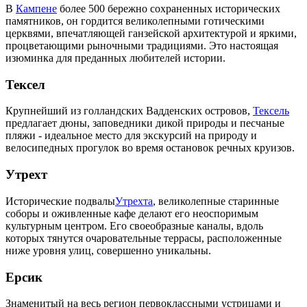
В
Кампене
более 500 бережно сохраненных исторических
памятников, он гордится великолепными готическими
церквями, впечатляющей ганзейской архитектурой и яркими,
процветающими рыночными традициями. Это настоящая
изюминка для преданных любителей истории.
Тексел
Крупнейший из голландских Вадденских островов,
Тексель
предлагает дюны, заповедники дикой природы и песчаные
пляжи - идеальное место для экскурсий на природу и
велосипедных прогулок во время остановок речных круизов.
Утрехт
Исторические подвалы
Утрехта
, великолепные старинные
соборы и оживленные кафе делают его неоспоримым
культурным центром. Его своеобразные каналы, вдоль
которых тянутся очаровательные террасы, расположенные
ниже уровня улиц, совершенно уникальны.
Ерсик
Знаменитый на весь регион первоклассными устрицами и