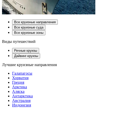
Все круизные направления
Все круизные суда
Все круизные зоны
Виды путешествий
Речные круизы
Дайвинг-круизы
Лучшие круизные направления
Галапагосы
Хорватия
Греция
Арктика
Аляска
Антарктика
Австралия
Индонезия