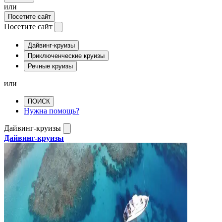
или
Посетите сайт
Посетите сайт
Дайвинг-круизы
Приключенческие круизы
Речные круизы
или
ПОИСК
Нужна помощь?
Дайвинг-круизы
Дайвинг-круизы