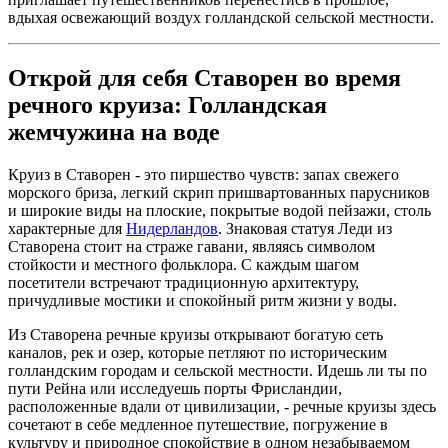
вдыхая освежающий воздух голландской сельской местности.
Открой для себя Ставорен во время
речного круиза: Голландская
жемчужина на воде
Круиз в Ставорен - это пиршество чувств: запах свежего
морского бриза, легкий скрип пришвартованных парусников
и широкие виды на плоские, покрытые водой пейзажи, столь
характерные для
Нидерландов
. Знаковая статуя Леди из
Ставорена стоит на страже гавани, являясь символом
стойкости и местного фольклора. С каждым шагом
посетители встречают традиционную архитектуру,
причудливые мостики и спокойный ритм жизни у воды.
Из Ставорена речные круизы открывают богатую сеть
каналов, рек и озер, которые петляют по историческим
голландским городам и сельской местности. Идешь ли ты по
пути Рейна или исследуешь порты Фрисландии,
расположенные вдали от цивилизации, - речные круизы здесь
сочетают в себе медленное путешествие, погружение в
культуру и природное спокойствие в одном незабываемом