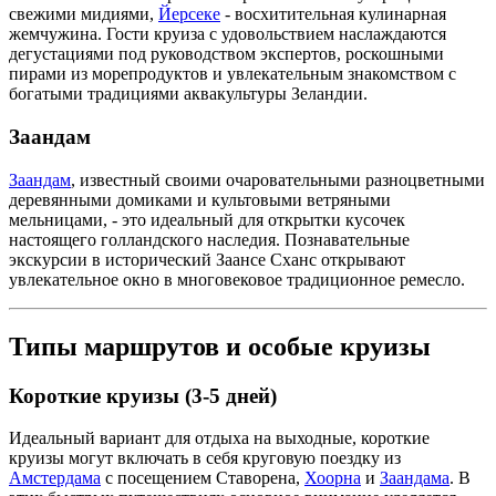
свежими мидиями,
Йерсеке
- восхитительная кулинарная
жемчужина. Гости круиза с удовольствием наслаждаются
дегустациями под руководством экспертов, роскошными
пирами из морепродуктов и увлекательным знакомством с
богатыми традициями аквакультуры Зеландии.
Заандам
Заандам
, известный своими очаровательными разноцветными
деревянными домиками и культовыми ветряными
мельницами, - это идеальный для открытки кусочек
настоящего голландского наследия. Познавательные
экскурсии в исторический Заансе Сханс открывают
увлекательное окно в многовековое традиционное ремесло.
Типы маршрутов и особые круизы
Короткие круизы (3-5 дней)
Идеальный вариант для отдыха на выходные, короткие
круизы могут включать в себя круговую поездку из
Амстердама
с посещением Ставорена,
Хоорна
и
Заандама
. В