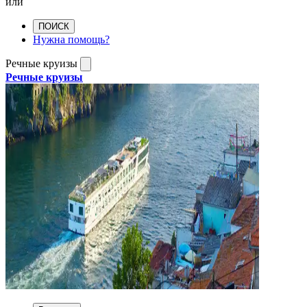
или
ПОИСК
Нужна помощь?
Речные круизы
Речные круизы