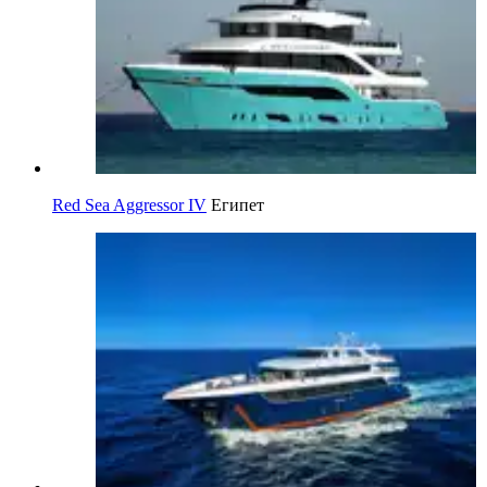
Red Sea Aggressor IV
Египет