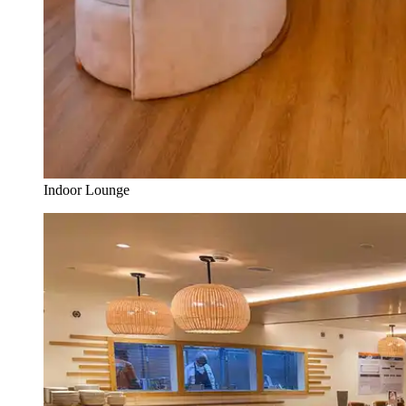
Indoor Lounge