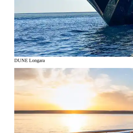
DUNE Longara