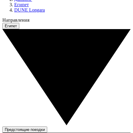
Египет
DUNE Longara
Направления
Египет
Предстоящие поездки