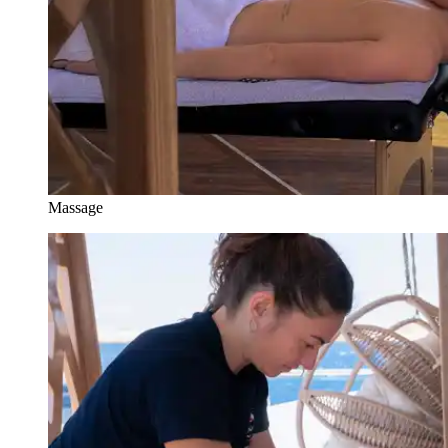
Massage