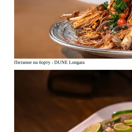
Питание на борту - DUNE Longara