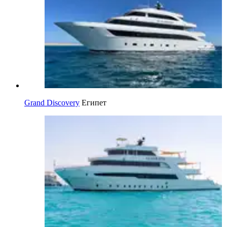
Grand Discovery
Египет