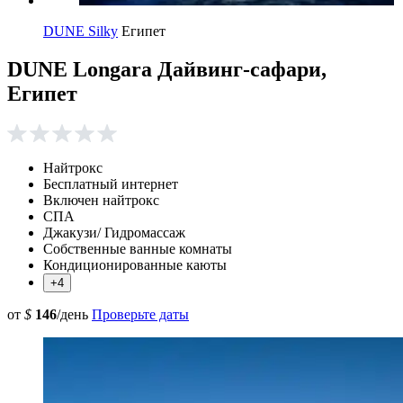
DUNE Silky
Египет
DUNE Longara Дайвинг-сафари,
Египет
Найтрокс
Бесплатный интернет
Включен найтрокс
СПА
Джакузи/ Гидромассаж
Собственные ванные комнаты
Кондиционированные каюты
+4
от
$
146
/день
Проверьте даты