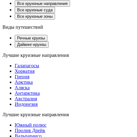
Все круизные направления
Все круизные суда
Все круизные зоны
Виды путешествий
Речные круизы
Дайвинг-круизы
Лучшие круизные направления
Галапагосы
Хорватия
Греция
Арктика
Аляска
Антарктика
Австралия
Индонезия
Лучшие круизные направления
Южный полюс
Пролив Дрейк
Вальпараисо