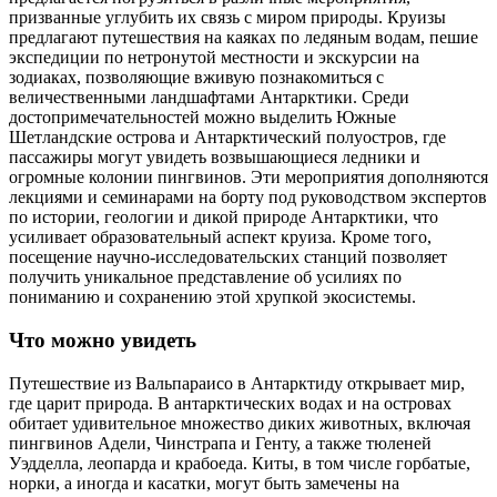
призванные углубить их связь с миром природы. Круизы
предлагают путешествия на каяках по ледяным водам, пешие
экспедиции по нетронутой местности и экскурсии на
зодиаках, позволяющие вживую познакомиться с
величественными ландшафтами Антарктики. Среди
достопримечательностей можно выделить Южные
Шетландские острова и Антарктический полуостров, где
пассажиры могут увидеть возвышающиеся ледники и
огромные колонии пингвинов. Эти мероприятия дополняются
лекциями и семинарами на борту под руководством экспертов
по истории, геологии и дикой природе Антарктики, что
усиливает образовательный аспект круиза. Кроме того,
посещение научно-исследовательских станций позволяет
получить уникальное представление об усилиях по
пониманию и сохранению этой хрупкой экосистемы.
Что можно увидеть
Путешествие из Вальпараисо в Антарктиду открывает мир,
где царит природа. В антарктических водах и на островах
обитает удивительное множество диких животных, включая
пингвинов Адели, Чинстрапа и Генту, а также тюленей
Уэдделла, леопарда и крабоеда. Киты, в том числе горбатые,
норки, а иногда и касатки, могут быть замечены на