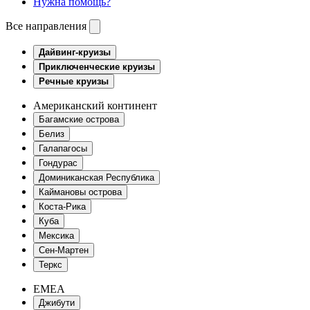
Нужна помощь?
Все направления
Дайвинг-круизы
Приключенческие круизы
Речные круизы
Американский континент
Багамские острова
Белиз
Галапагосы
Гондурас
Доминиканская Республика
Каймановы острова
Коста-Рика
Куба
Мексика
Сен-Мартен
Теркс
EMEA
Джибути