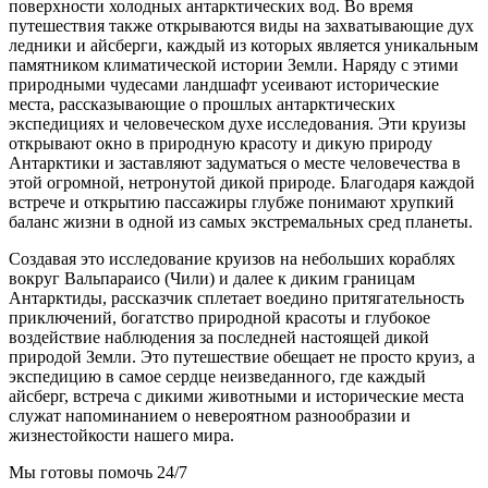
поверхности холодных антарктических вод. Во время
путешествия также открываются виды на захватывающие дух
ледники и айсберги, каждый из которых является уникальным
памятником климатической истории Земли. Наряду с этими
природными чудесами ландшафт усеивают исторические
места, рассказывающие о прошлых антарктических
экспедициях и человеческом духе исследования. Эти круизы
открывают окно в природную красоту и дикую природу
Антарктики и заставляют задуматься о месте человечества в
этой огромной, нетронутой дикой природе. Благодаря каждой
встрече и открытию пассажиры глубже понимают хрупкий
баланс жизни в одной из самых экстремальных сред планеты.
Создавая это исследование круизов на небольших кораблях
вокруг Вальпараисо (Чили) и далее к диким границам
Антарктиды, рассказчик сплетает воедино притягательность
приключений, богатство природной красоты и глубокое
воздействие наблюдения за последней настоящей дикой
природой Земли. Это путешествие обещает не просто круиз, а
экспедицию в самое сердце неизведанного, где каждый
айсберг, встреча с дикими животными и исторические места
служат напоминанием о невероятном разнообразии и
жизнестойкости нашего мира.
Мы готовы помочь 24/7