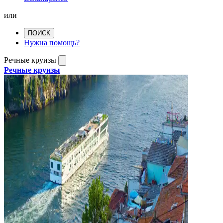
или
ПОИСК
Нужна помощь?
Речные круизы
Речные круизы