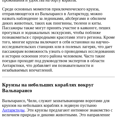
проживания и удобства на борту корабля.
Среди основных моментов приключенческого круиза,
отправляющегося из Вальпараисо в Антарктиду, можно
назвать наблюдение за ледниками, айсбергами и обилием
диких животных, таких как пингвины, тюлени и киты.
Пассажиры также могут принять участие в каякинге, пеших
прогулках и зодиакальных экскурсиях, чтобы поближе
познакомиться с природными красотами этого региона. Кроме
того, многие круизы включают в себя остановки на научно-
исследовательских станциях или в полевых лагерях, что дает
пассажирам возможность узнать о проводимых исследованиях
и истории освоения этого района человеком. Часто такие
поездки проходят под руководством экспертов в области
Антарктики, что добавляет им познавательности и
незабываемых впечатлений.
Круизы на небольших кораблях вокруг
Вальпараисо
Вальпараисо, Чили, служит захватывающими воротами для
круизов на небольших кораблях в ледяную пустыню
Антарктиды
. Эти круизы предлагают интимное знакомство с
величием природы и дикими животными. Это направление