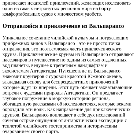
привлекает искателей приключений, желающих исследовать
один из самых нетронутых регионов мира на борту
комфортабельных судов с множеством удобств.
Отправляйся в приключение из Вальпараисо
Уникальное сочетание чилийской культуры и потрясающих
прибрежных видов в Вальпараисо - это не просто точка
отправления, это неотъемлемая часть приключенческого
круиза. Приключенческие круизы из Вальпараисо отправляют
пассажиров в путешествие по одним из самых отдаленных
вод планеты, ведущее к трепетным ландшафтам и
экосистемам Антарктиды. Путешествие из Вальпараисо
знакомит круизеров с суровой красотой Южного океана,
закладывая основу для беспрецедентных приключений,
которые ждут их впереди. Этот путь обещает захватывающие
встречи с чудесами природы Антарктики. Он предлагает
глубокое погружение в морскую историю региона,
обогащенную рассказами об исследователях, которые веками
бороздили эти воды. Как направление для приключенческих
круизов, Вальпараисо воплощает в себе дух исследований,
сочетая острые ощущения от антарктической экспедиции с
теплотой чилийского гостеприимства и историческим
очарованием своего порта.