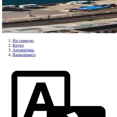
На главную
Круиз
Антарктика
Вальпараисо