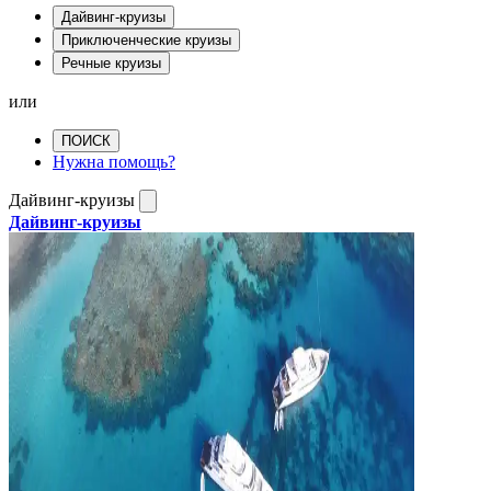
Дайвинг-круизы
Приключенческие круизы
Речные круизы
или
ПОИСК
Нужна помощь?
Дайвинг-круизы
Дайвинг-круизы