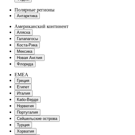
Полярные регионы
Антарктика
Американский континент
Аляска
Галапагосы
Коста-Рика
Мексика
Новая Англия
Флорида
EMEA
Греция
Египет
Италия
Кабо-Верде
Норвегия
Португалия
Сейшельские острова
Турция
Хорватия