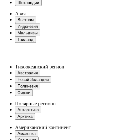
Шотландии
Азия
Вьетнам
Индонезия
Мальдивы
Таиланд
Тихоокеанский регион
Австралия
Новой Зеландии
Полинезия
Фиджи
Полярные регионы
Антарктика
Арктика
Американский континент
Амазонка