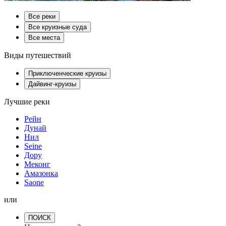
Все реки
Все круизные суда
Все места
Виды путешествий
Приключенческие круизы
Дайвинг-круизы
Лучшие реки
Рейн
Дунай
Нил
Seine
Дору
Меконг
Амазонка
Saone
или
ПОИСК