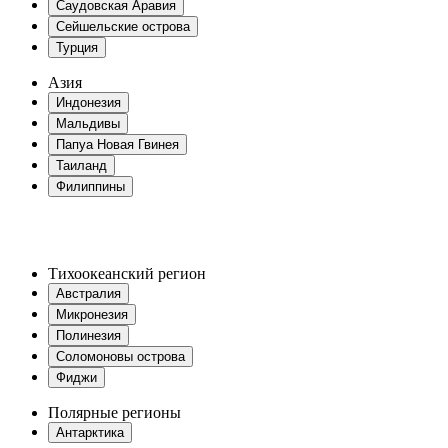
Саудовская Аравия
Сейшельские острова
Турция
Азия
Индонезия
Мальдивы
Папуа Новая Гвинея
Таиланд
Филиппины
Тихоокеанский регион
Австралия
Микронезия
Полинезия
Соломоновы острова
Фиджи
Полярные регионы
Антарктика