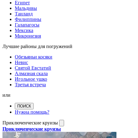
Египет
Мальдивы
Таиланд
Филиппины
Галапагосы
Мексика
Микронезия
Лучшие районы для погружений
Обезьяньи косяки
Невис
Святой Евстатий
Алмазная скала
Игольное ушко
Третья встреча
или
ПОИСК
Нужна помощь?
Приключенческие круизы
Приключенческие круизы