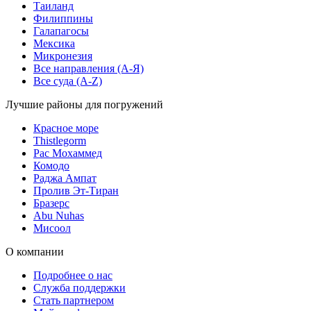
Таиланд
Филиппины
Галапагосы
Мексика
Микронезия
Все направления (A-Я)
Все суда (A-Z)
Лучшие районы для погружений
Красное море
Thistlegorm
Рас Мохаммед
Комодо
Раджа Ампат
Пролив Эт-Тиран
Бразерс
Abu Nuhas
Мисоол
О компании
Подробнее о нас
Служба поддержки
Стать партнером