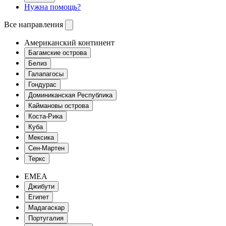
Нужна помощь?
Все направления
Американский континент
Багамские острова
Белиз
Галапагосы
Гондурас
Доминиканская Республика
Каймановы острова
Коста-Рика
Куба
Мексика
Сен-Мартен
Теркс
EMEA
Джибути
Египет
Мадагаскар
Португалия