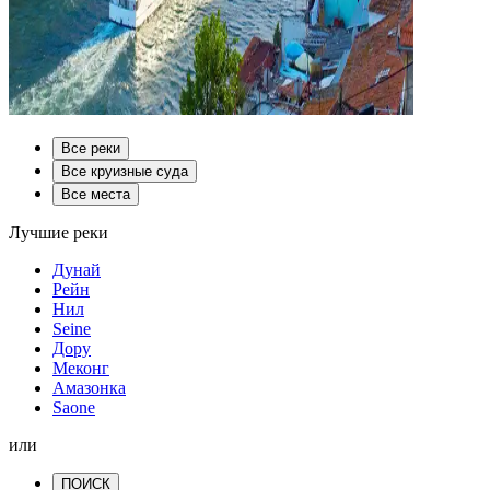
Все реки
Все круизные суда
Все места
Лучшие реки
Дунай
Рейн
Нил
Seine
Дору
Меконг
Амазонка
Saone
или
ПОИСК