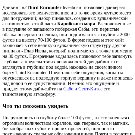
Дайвинг на
Third Encounter
liveaboard позволяет дайверам
исследовать это величественное и в то же время жуткое место
для погружений; набор пинаклов, созданных вулканической
активностью в этой части
Карибского моря
. Расположенные
в полумиле от западного побережья Сабы, эти перистые
облака невероятно велики, они поднимаются с глубины 2000
футов на высоту 70-100 футов. В форме подковы этот сайт
заключает в себе великую вулканическую структуру другой
пиннакл -
Глаз Иглы
, который поднимается к точке примерно
на 80 футов. Прозрачные воды здесь позволяют тебе заглянуть
глубоко за пределы твоих возможностей для дайвинга и
заглянуть в глубины под водой, находясь на своем живом
борту Third Encounter. Представь себе ощущения, когда ты
опускаешься на подводную горную вершину и даже не знаешь
над водой о ее существовании. Именно это ощущение и
придает этому дайв-сайту на
Сабе и Сент-Китсе
его
таинственную атмосферу.
Что ты сможешь увидеть
Погрузившись на глубину более 100 футов, ты столкнешься с
огромным количеством кораллов, как твердых, так и мягких,
бочкообразных губок и прочих прелестей, полностью
покрывающих скальные образования внизу. Почти в тесноте и