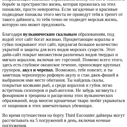
борьбе за пространство жизнь, которая прижилась на этих
пинаклях, просто невероятна. Если загадочные и красивые
подводные пинаклы этого места не приведут тебя в трепет от
такого дайвинга, то тебя точно не подведет морская жизнь,
которую оно может предложить.
Благодаря
вулканическим скальным
образованиям, под
водой этот сайт богат жизнью. Процветающие кораллы и
губки покрывают этот сайт, предлагая большое количество
укрытий и защиты для всех видов морских существ. Этот
дайв-сайт покрыт множеством различных видов твердых и
мягких кораллов, включая лес горгоний. Помимо всего этого,
здесь есть глубокое океанское течение, приносящее крупных
груперов,
акул и черепах
. Возможно, тебе повезет, и ты
заметишь черноперую рифовую акулу и стаи джек-фишей в
выбранном ими месте обитания. Ты найдешь скалы,
покрытые косяками рыб, а среди кораллов и губок легко
встретишь снэпперов и рыб-ангелов. Не забудь заглянуть с
фонариком в трещины и расщелины этих вулканических
образований, ведь многие крошечные твари любят укрываться
от хищников в этих замечательных убежищах.
Во время путешествия на борту Third Encounter дайверы могут
рассчитывать на 5 погружений в день, включая ночные
погружения.