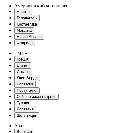
Американский континент
Аляска
Галапагосы
Коста-Рика
Мексика
Новая Англия
Флорида
EMEA
Греция
Египет
Италия
Кабо-Верде
Норвегия
Португалия
Сейшельские острова
Турция
Хорватия
Шотландии
Азия
Вьетнам