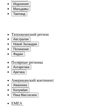
Индонезия
Мальдивы
Таиланд
Тихоокеанский регион
Австралия
Новой Зеландии
Полинезия
Фиджи
Полярные регионы
Антарктика
Арктика
Американский континент
Амазонка
Колумбия
Река Миссисипи
EMEA