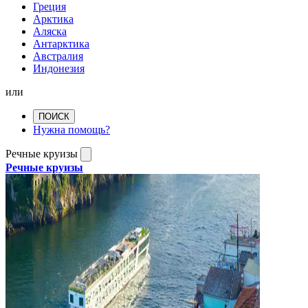
Греция
Арктика
Аляска
Антарктика
Австралия
Индонезия
или
ПОИСК
Нужна помощь?
Речные круизы
Речные круизы