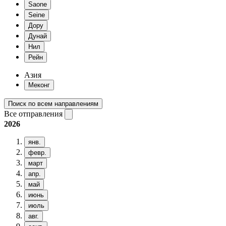
Saone
Seine
Дору
Дунай
Нил
Рейн
Азия
Меконг
Поиск по всем направлениям
Все отправления
2026
янв.
февр.
март
апр.
май
июнь
июль
авг.