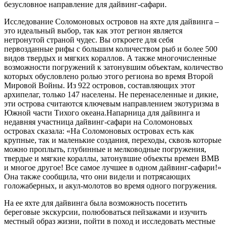
безусловное направление для дайвинг-сафари.
Исследование Соломоновых островов на яхте для дайвинга –
это идеальный выбор, так как этот регион является
нетронутой страной чудес. Вы откроете для себя
первозданные рифы с большим количеством рыб и более 500
видов твердых и мягких кораллов. А также многочисленные
возможности погружений к затонувшим объектам, количество
которых обусловлено ролью этого региона во время Второй
Мировой Войны. Из 922 островов, составляющих этот
архипелаг, только 147 населены. Не перенаселенные и дикие,
эти острова считаются ключевым направлением экотуризма в
Южной части Тихого океана.Напарница для дайвинга и
недавняя участница дайвинг-сафари на Соломоновых
островах сказала: «На Соломоновых островах есть как
крупные, так и маленькие создания, переходы, сквозь которые
можно проплыть, глубинные и мелководные погружения,
твердые и мягкие кораллы, затонувшие объекты времен ВМВ
и многое другое! Все самое лучшее в одном дайвинг-сафари!»
Она также сообщила, что они видели и потрясающих
голожаберных, и акул-молотов во время одного погружения.
На ее яхте для дайвинга была возможность посетить
береговые экскурсии, полюбоваться пейзажами и изучить
местный образ жизни, пойти в поход и исследовать местные