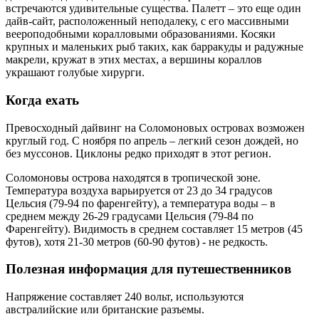
встречаются удивительные существа. Палетт – это еще один
дайв-сайт, расположенный неподалеку, с его массивными
веероподобными коралловыми образованиями. Косяки
крупных и маленьких рыб таких, как барракуды и радужные
макрели, кружат в этих местах, а вершины кораллов
украшают голубые хирурги.
Когда ехать
Превосходный дайвинг на Соломоновых островах возможен
круглый год. С ноября по апрель – легкий сезон дождей, но
без муссонов. Циклоны редко приходят в этот регион.
Соломоновы острова находятся в тропической зоне.
Температура воздуха варьируется от 23 до 34 градусов
Цельсия (79-94 по фаренгейту), а температура воды – в
среднем между 26-29 градусами Цельсия (79-84 по
Фаренгейту). Видимость в среднем составляет 15 метров (45
футов), хотя 21-30 метров (60-90 футов) - не редкость.
Полезная информация для путешественников
Напряжение составляет 240 вольт, используются
австралийские или британские разъемы.