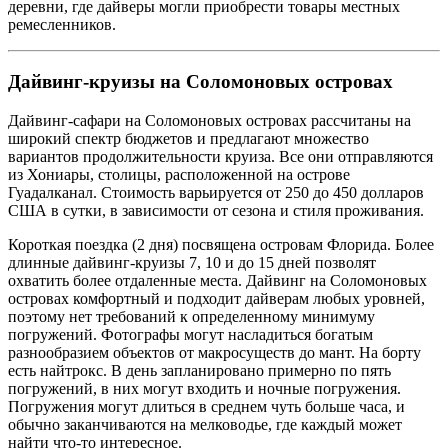
деревни, где дайверы могли приобрести товары местных
ремесленников.
Дайвинг-круизы на Соломоновых островах
Дайвинг-сафари на Соломоновых островах рассчитаны на
широкий спектр бюджетов и предлагают множество
вариантов продолжительности круиза. Все они отправляются
из Хониары, столицы, расположенной на острове
Гуадалканал. Стоимость варьируется от 250 до 450 долларов
США в сутки, в зависимости от сезона и стиля проживания.
Короткая поездка (2 дня) посвящена островам Флорида. Более
длинные дайвинг-круизы 7, 10 и до 15 дней позволят
охватить более отдаленные места. Дайвинг на Соломоновых
островах комфортный и подходит дайверам любых уровней,
поэтому нет требований к определенному минимуму
погружений. Фотографы могут насладиться богатым
разнообразием объектов от макросуществ до мант. На борту
есть найтрокс. В день запланировано примерно по пять
погружений, в них могут входить и ночные погружения.
Погружения могут длиться в среднем чуть больше часа, и
обычно заканчиваются на мелководье, где каждый может
найти что-то интересное.