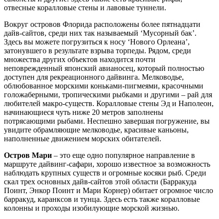
отвесные коралловые стены и лавовые туннели.
Вокруг островов Флорида расположены более пятнадцати
дайв-сайтов, среди них так называемый ‘Мусорный бак’.
Здесь вы можете погрузиться к носу ‘Нового Орлеана’,
затонувшего в результате взрыва торпеды. Рядом, среди
множества других объектов находится почти
неповрежденный японский авианосец, который полностью
доступен для рекреационного дайвинга. Мелководье,
облюбованное морскими коньками-пигмеями, красочными
голожаберными, тропическими рыбками и другими – рай для
любителей макро-существ. Коралловые стены Эд и Наполеон,
начинающиеся чуть ниже 20 метров заполнены
потрясающими рыбами. Неспешно завершая погружение, вы
увидите обрамляющие мелководье, красивые каньоны,
наполненные движением морских обитателей.
Остров Мари
– это еще одно популярное направление в
маршруте дайвинг-сафари, хорошо известное за возможность
наблюдать крупных существ и огромные косяки рыб. Среди
скал трех основных дайв-сайтов этой области (Барракуда
Поинт, Энкор Поинт и Мари Корнер) обитает огромное число
барракуд, каранксов и тунца. Здесь есть также коралловые
колонны и проходы изобилующие морской жизнью.