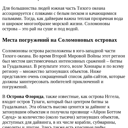
Для большинства людей южная часть Тихого океана
ассоциируется с пляжами с белым песком и качающимися
пальмами. Тогда, как дайверам важна теплая прозрачная вода
и широкое многообразие морской жизни. Соломоновы
острова – это рай на суше и под водой.
Места погружений на Соломоновых островах
Соломоновы острова расположены в юго-западной части
Тихого океана. Во время Второй Мировой Войны этот регион
был местом шестимесячных интенсивных сражений – битвы
за Гуадалканал. В результате этого, возле Хониары и по всему
региону – множество затонувших объектов. Ниже
представлен очень сокращенный список дайв-сайтов, которые
должны заинтересовать любителей приключений и
погружений.
В
Острова Флорида
, также известные, как острова Нггела,
входит остров Тулаги, который был центром битвы за
Гуадалканал. Эта область высоко ценится за дайвинг к
затонувшим объектам и получила прозвище «Айрон Боттом
Саунд» за количество (около тысячи) затонувших объектов,
доступных для дайвинга, в их числе корабли, субмарины,
самолеты и другие. Здесь также есть красивые рифы,