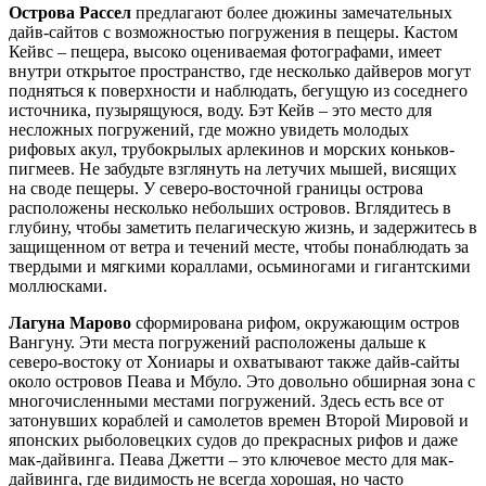
Острова Рассел
предлагают более дюжины замечательных
дайв-сайтов с возможностью погружения в пещеры. Кастом
Кейвс – пещера, высоко оцениваемая фотографами, имеет
внутри открытое пространство, где несколько дайверов могут
подняться к поверхности и наблюдать, бегущую из соседнего
источника, пузырящуюся, воду. Бэт Кейв – это место для
несложных погружений, где можно увидеть молодых
рифовых акул, трубокрылых арлекинов и морских коньков-
пигмеев. Не забудьте взглянуть на летучих мышей, висящих
на своде пещеры. У северо-восточной границы острова
расположены несколько небольших островов. Вглядитесь в
глубину, чтобы заметить пелагическую жизнь, и задержитесь в
защищенном от ветра и течений месте, чтобы понаблюдать за
твердыми и мягкими кораллами, осьминогами и гигантскими
моллюсками.
Лагуна Марово
сформирована рифом, окружающим остров
Вангуну. Эти места погружений расположены дальше к
северо-востоку от Хониары и охватывают также дайв-сайты
около островов Пеава и Мбуло. Это довольно обширная зона с
многочисленными местами погружений. Здесь есть все от
затонувших кораблей и самолетов времен Второй Мировой и
японских рыболовецких судов до прекрасных рифов и даже
мак-дайвинга. Пеава Джетти – это ключевое место для мак-
дайвинга, где видимость не всегда хорошая, но часто