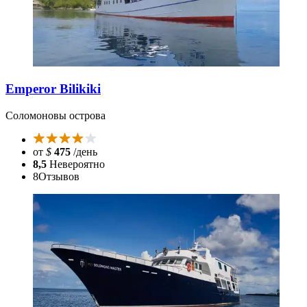
Emperor Bilikiki
Соломоновы острова
от
$
475
/день
8,5
Невероятно
8
Отзывов