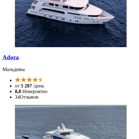
Adora
Мальдивы
от
$
287
/день
8,8
Невероятно
34
Отзывов