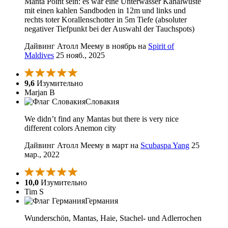
Manta Point sein: es war eine Unterwasser Kanalwüste
mit einen kahlen Sandboden in 12m und links und
rechts toter Korallenschotter in 5m Tiefe (absoluter
negativer Tiefpunkt bei der Auswahl der Tauchspots)
Дайвинг Атолл Меему в ноябрь на
Spirit of
Maldives
25 нояб., 2025
9,6
Изумительно
Marjan B
Словакия
We didn’t find any Mantas but there is very nice
different colors Anemon city
Дайвинг Атолл Меему в март на
Scubaspa Yang
25
мар., 2022
10,0
Изумительно
Tim S
Германия
Wunderschön, Mantas, Haie, Stachel- und Adlerrochen