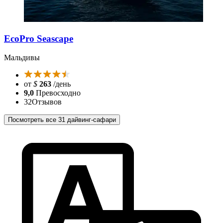
EcoPro Seascape
Мальдивы
от
$
263
/день
9,0
Превосходно
32
Отзывов
Посмотреть все 31 дайвинг-сафари