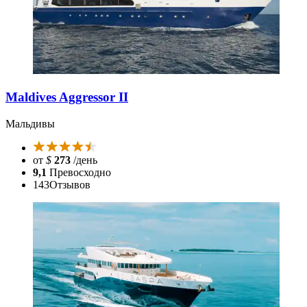
Maldives Aggressor II
Мальдивы
от
$
273
/день
9,1
Превосходно
143
Отзывов