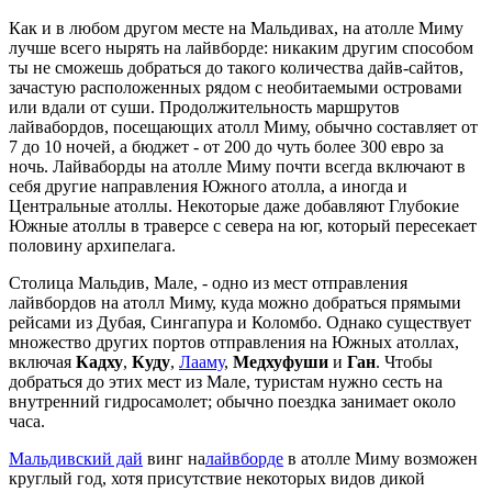
Как и в любом другом месте на Мальдивах, на атолле Миму
лучше всего нырять на лайвборде: никаким другим способом
ты не сможешь добраться до такого количества дайв-сайтов,
зачастую расположенных рядом с необитаемыми островами
или вдали от суши. Продолжительность маршрутов
лайвабордов, посещающих атолл Миму, обычно составляет от
7 до 10 ночей, а бюджет - от 200 до чуть более 300 евро за
ночь. Лайваборды на атолле Миму почти всегда включают в
себя другие направления Южного атолла, а иногда и
Центральные атоллы. Некоторые даже добавляют Глубокие
Южные атоллы в траверсе с севера на юг, который пересекает
половину архипелага.
Столица Мальдив, Мале, - одно из мест отправления
лайвбордов на атолл Миму, куда можно добраться прямыми
рейсами из Дубая, Сингапура и Коломбо. Однако существует
множество других портов отправления на Южных атоллах,
включая
Кадху
,
Куду
,
Лааму
,
Медхуфуши
и
Ган
. Чтобы
добраться до этих мест из Мале, туристам нужно сесть на
внутренний гидросамолет; обычно поездка занимает около
часа.
Мальдивский дай
винг на
лайвборде
в атолле Миму возможен
круглый год, хотя присутствие некоторых видов дикой