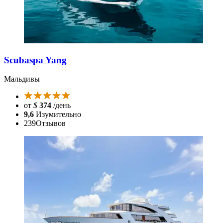
Scubaspa Yang
Мальдивы
от
$
374
/день
9,6
Изумительно
239
Отзывов