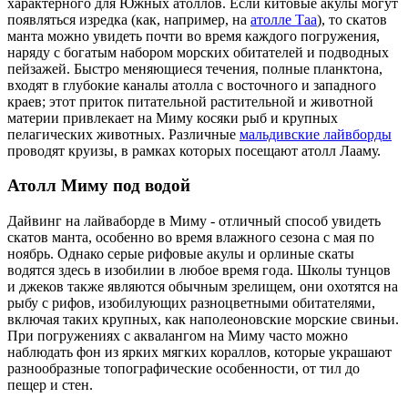
характерного для Южных атоллов. Если китовые акулы могут
появляться изредка (как, например, на
атолле Таа
), то скатов
манта можно увидеть почти во время каждого погружения,
наряду с богатым набором морских обитателей и подводных
пейзажей. Быстро меняющиеся течения, полные планктона,
входят в глубокие каналы атолла с восточного и западного
краев; этот приток питательной растительной и животной
материи привлекает на Миму косяки рыб и крупных
пелагических животных. Различные
мальдивские лайвборды
проводят круизы, в рамках которых посещают атолл Лааму.
Атолл Миму под водой
Дайвинг на лайваборде в Миму - отличный способ увидеть
скатов манта, особенно во время влажного сезона с мая по
ноябрь. Однако серые рифовые акулы и орлиные скаты
водятся здесь в изобилии в любое время года. Школы тунцов
и джеков также являются обычным зрелищем, они охотятся на
рыбу с рифов, изобилующих разноцветными обитателями,
включая таких крупных, как наполеоновские морские свиньи.
При погружениях с аквалангом на Миму часто можно
наблюдать фон из ярких мягких кораллов, которые украшают
разнообразные топографические особенности, от тил до
пещер и стен.