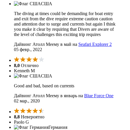
США
The diving at times could be demanding for boat entry
and exit from the dive require extreme caution caution
and attention due to surge and currents but again I think
you make it clear by requiring that Divers are aware of
the level of challenges this exciting trip requires
Дайвинг Атолл Меему в май на
Seafari Explorer 2
05 февр., 2022
8,0
Отлично
Kenneth M
США
Good and bad, based on currents
Дайвинг Атолл Меему в январь на
Blue Force One
02 мар., 2020
8,8
Невероятно
Paolo G
Германия