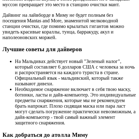
муссон превращает это место в станцию очистки мант.
Дайвинг на лайвборде в Миму не будет полным без
посещения Mantas and More, знаменитой мелководной
станции очистки, где помимо крылатых гигантов можно
увидеть красивые кораллы, тунца, барракуду, акул и
наполеоновских моржей.
Лучшие советы для дайверов
На Мальдивах действует новый "Зеленый налог",
который составляет 6 долларов США с человека за ночь
и распространяется на каждого туриста в стране.
Официальный язык - мальдивский, который также
называют дивехи.
Необходимое снаряжение включает в себя твою маску,
ботинки, ласты и дайв-компьютер. Это индивидуальные
предметы снаряжения, которые мы не рекомендуем
брать напрокат. Плохо сидящая маска или пара ласт
могут сделать погружение практически невозможным, а
дайв-компьютер - твой самый важный элемент
защитного снаряжения.
Как добраться до атолла Миму