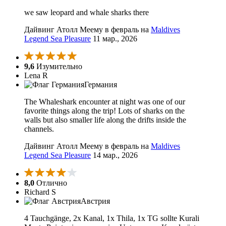
we saw leopard and whale sharks there
Дайвинг Атолл Меему в февраль на
Maldives
Legend Sea Pleasure
11 мар., 2026
9,6
Изумительно
Lena R
Германия
The Whaleshark encounter at night was one of our
favorite things along the trip! Lots of sharks on the
walls but also smaller life along the drifts inside the
channels.
Дайвинг Атолл Меему в февраль на
Maldives
Legend Sea Pleasure
14 мар., 2026
8,0
Отлично
Richard S
Австрия
4 Tauchgänge, 2x Kanal, 1x Thila, 1x TG sollte Kurali