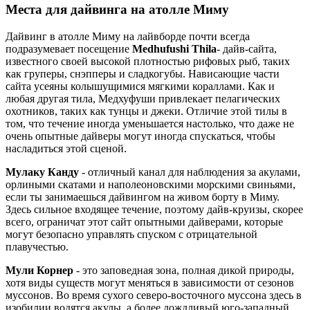
Места для дайвинга на атолле Миму
Дайвинг в атолле Миму на лайвборде почти всегда
подразумевает посещение
Medhufushi Thila
- дайв-сайта,
известного своей высокой плотностью рифовых рыб, таких
как груперы, снэпперы и сладкогубы. Нависающие части
сайта усеяны колышущимися мягкими кораллами. Как и
любая другая тила, Медхуфуши привлекает пелагических
охотников, таких как тунцы и джеки. Отличие этой тилы в
том, что течение иногда уменьшается настолько, что даже не
очень опытные дайверы могут иногда спускаться, чтобы
насладиться этой сценой.
Мулаку Канду
- отличный канал для наблюдения за акулами,
орлиными скатами и наполеоновскими морскими свиньями,
если ты занимаешься дайвингом на живом борту в Миму.
Здесь сильное входящее течение, поэтому дайв-круизы, скорее
всего, ограничат этот сайт опытными дайверами, которые
могут безопасно управлять спуском с отрицательной
плавучестью.
Мули Корнер
- это заповедная зона, полная дикой природы,
хотя виды существ могут меняться в зависимости от сезонов
муссонов. Во время сухого северо-восточного муссона здесь в
изобилии водятся акулы, а более дождливый юго-западный