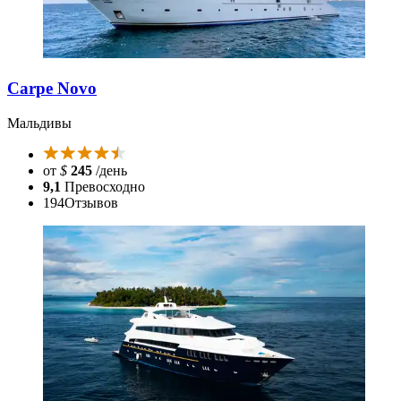
Carpe Novo
Мальдивы
от
$
245
/день
9,1
Превосходно
194
Отзывов