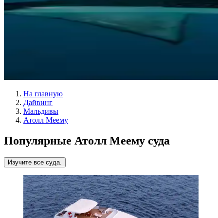
На главную
Дайвинг
Мальдивы
Атолл Меему
Популярные Атолл Меему суда
Изучите все суда.