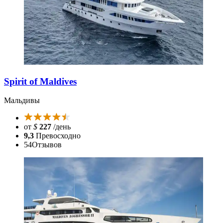
Spirit of Maldives
Мальдивы
от
$
227
/день
9,3
Превосходно
54
Отзывов