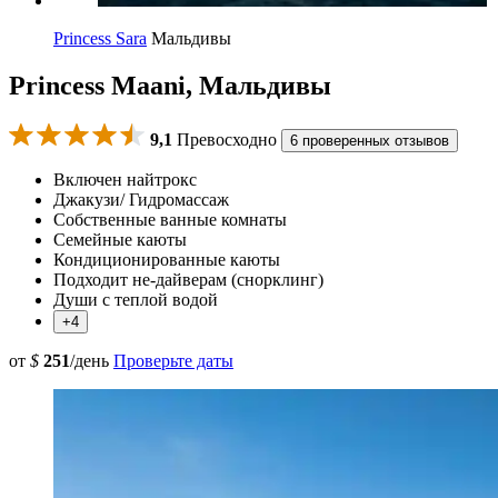
Princess Sara
Мальдивы
Princess Maani, Мальдивы
9,1
Превосходно
6 проверенных отзывов
Включен найтрокс
Джакузи/ Гидромассаж
Собственные ванные комнаты
Семейные каюты
Кондиционированные каюты
Подходит не-дайверам (снорклинг)
Души с теплой водой
+4
от
$
251
/день
Проверьте даты