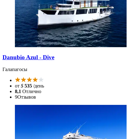
Danubio Azul - Dive
Галапагосы
от
$
535
/день
8,1
Отлично
9
Отзывов