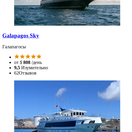
Galapagos Sky
Галапагосы
от
$
808
/день
9,5
Изумительно
62
Отзывов