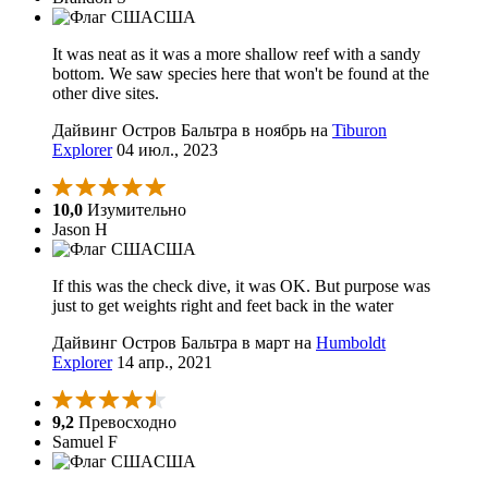
США
It was neat as it was a more shallow reef with a sandy
bottom. We saw species here that won't be found at the
other dive sites.
Дайвинг Остров Бальтра в ноябрь на
Tiburon
Explorer
04 июл., 2023
10,0
Изумительно
Jason H
США
If this was the check dive, it was OK. But purpose was
just to get weights right and feet back in the water
Дайвинг Остров Бальтра в март на
Humboldt
Explorer
14 апр., 2021
9,2
Превосходно
Samuel F
США