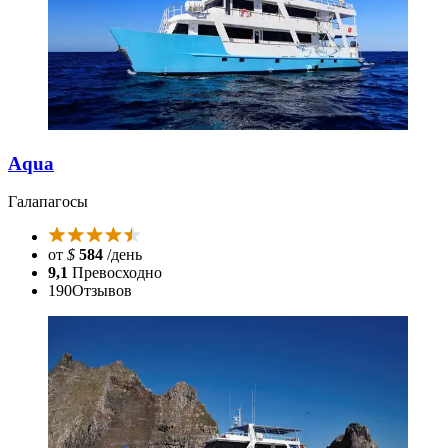
Aqua
Галапагосы
от
$
584
/день
9,1
Превосходно
190
Отзывов