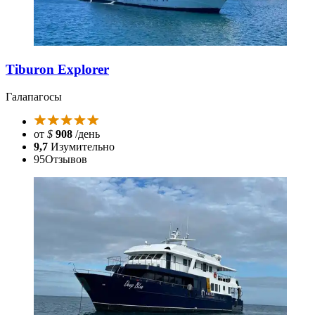
Tiburon Explorer
Галапагосы
от
$
908
/день
9,7
Изумительно
95
Отзывов