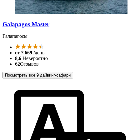
Galapagos Master
Галапагосы
от
$
669
/день
8,6
Невероятно
62
Отзывов
Посмотреть все 9 дайвинг-сафари