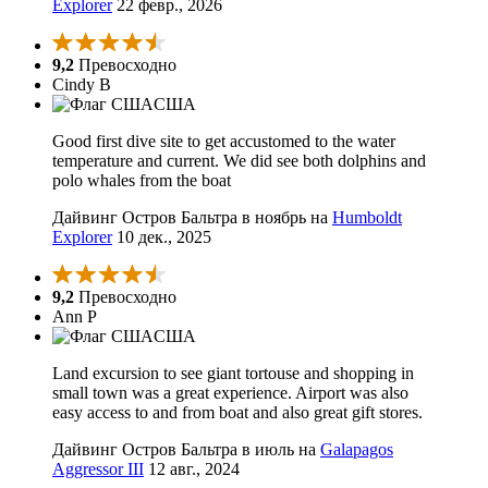
Explorer
22 февр., 2026
9,2
Превосходно
Cindy B
США
Good first dive site to get accustomed to the water
temperature and current. We did see both dolphins and
polo whales from the boat
Дайвинг Остров Бальтра в ноябрь на
Humboldt
Explorer
10 дек., 2025
9,2
Превосходно
Ann P
США
Land excursion to see giant tortouse and shopping in
small town was a great experience. Airport was also
easy access to and from boat and also great gift stores.
Дайвинг Остров Бальтра в июль на
Galapagos
Aggressor III
12 авг., 2024