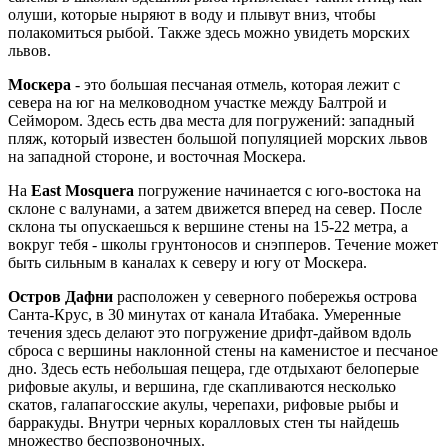
олуши, которые ныряют в воду и плывут вниз, чтобы
полакомиться рыбой. Также здесь можно увидеть морских
львов.
Москера
- это большая песчаная отмель, которая лежит с
севера на юг на мелководном участке между Балтрой и
Сеймором. Здесь есть два места для погружений: западный
пляж, который известен большой популяцией морских львов
на западной стороне, и восточная Москера.
На
East Mosquera
погружение начинается с юго-востока на
склоне с валунами, а затем движется вперед на север. После
склона ты опускаешься к вершине стены на 15-22 метра, а
вокруг тебя - школы грунтоносов и снэпперов. Течение может
быть сильным в каналах к северу и югу от Москера.
Остров Дафни
расположен у северного побережья острова
Санта-Крус, в 30 минутах от канала Итабака. Умеренные
течения здесь делают это погружение дрифт-дайвом вдоль
сброса с вершины наклонной стены на каменистое и песчаное
дно. Здесь есть небольшая пещера, где отдыхают белоперые
рифовые акулы, и вершина, где скапливаются несколько
скатов, галапагосские акулы, черепахи, рифовые рыбы и
барракуды. Внутри черных коралловых стен ты найдешь
множество беспозвоночных.