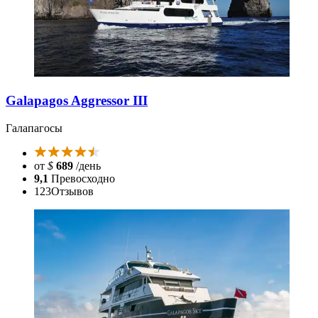
Galapagos Aggressor III
Галапагосы
от
$
689
/день
9,1
Превосходно
123
Отзывов