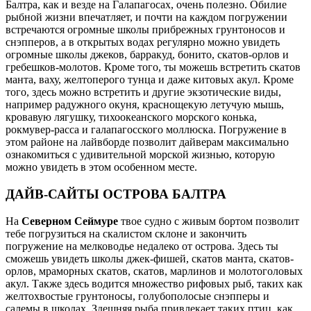
Балтра, как и везде на Галапагосах, очень полезно. Обилие
рыбной жизни впечатляет, и почти на каждом погружении
встречаются огромные школы прибрежных грунтоносов и
снэпперов, а в открытых водах регулярно можно увидеть
огромные школы джеков, барракуд, бонито, скатов-орлов и
гребешков-молотов. Кроме того, ты можешь встретить скатов
манта, ваху, желтоперого тунца и даже китовых акул. Кроме
того, здесь можно встретить и другие экзотические виды,
например радужного окуня, краснощекую летучую мышь,
кровавую лягушку, тихоокеанского морского конька,
рокмувер-расса и галапагосского моллюска. Погружение в
этом районе на лайвборде позволит дайверам максимально
ознакомиться с удивительной морской жизнью, которую
можно увидеть в этом особенном месте.
ДАЙВ-САЙТЫ ОСТРОВА БАЛТРА
На
Северном Сеймуре
твое судно с живым бортом позволит
тебе погрузиться на скалистом склоне и закончить
погружение на мелководье недалеко от острова. Здесь ты
сможешь увидеть школы джек-фишей, скатов манта, скатов-
орлов, мраморных скатов, скатов, марлинов и молотоголовых
акул. Также здесь водится множество рифовых рыб, таких как
желтохвостые грунтоносы, голубополосые снэпперы и
салемы в школах. Здешняя рыба привлекает таких птиц, как