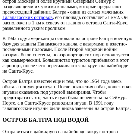
остров Москера и более крупный Северный Сеймур с
разделяющими их узкими каналами, которые предлагают
превосходный дайвинг. Балтра - один из самых маленьких
Галапагосских островов
, его площадь составляет 21 км2. Он
расположен в 1 км к северу от главного острова Санта-Крус,
разделенного узким проливом.
В 1942 году американцы основали на острове Балтра военную
базу для защиты Панамского канала, с казармами и взлетно-
посадочными полосами. После Второй мировой войны
казармы были снесены, но аэропорт до сих пор используется
как коммерческий. Большинство туристов прибывают в этот
аэропорт, после чего пересаживаются на круиз на лайвборде
на Санта-Крус.
Остров Балтра известен еще и тем, что до 1954 года здесь
обитала популяция игуан. После появления собак, кошек и коз
игуаны оказались под угрозой вымирания. Чтобы
предотвратить это, часть игуан была перевезена на Сеймур-
Норте, а в Санта-Крусе разводили игуан. В 1991 году
галапагосские игуаны были вновь завезены на остров Балтра.
ОСТРОВ БАЛТРА ПОД ВОДОЙ
Отправиться в дайв-круиз на лайвборде вокруг острова