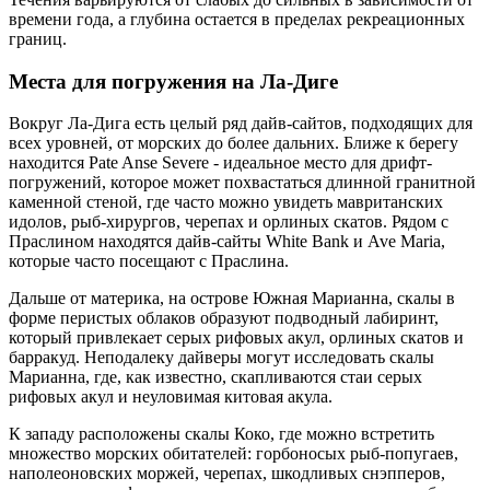
времени года, а глубина остается в пределах рекреационных
границ.
Места для погружения на Ла-Диге
Вокруг Ла-Дига есть целый ряд дайв-сайтов, подходящих для
всех уровней, от морских до более дальних. Ближе к берегу
находится Pate Anse Severe - идеальное место для дрифт-
погружений, которое может похвастаться длинной гранитной
каменной стеной, где часто можно увидеть мавританских
идолов, рыб-хирургов, черепах и орлиных скатов. Рядом с
Праслином находятся дайв-сайты White Bank и Ave Maria,
которые часто посещают с Праслина.
Дальше от материка, на острове Южная Марианна, скалы в
форме перистых облаков образуют подводный лабиринт,
который привлекает серых рифовых акул, орлиных скатов и
барракуд. Неподалеку дайверы могут исследовать скалы
Марианна, где, как известно, скапливаются стаи серых
рифовых акул и неуловимая китовая акула.
К западу расположены скалы Коко, где можно встретить
множество морских обитателей: горбоносых рыб-попугаев,
наполеоновских моржей, черепах, шкодливых снэпперов,