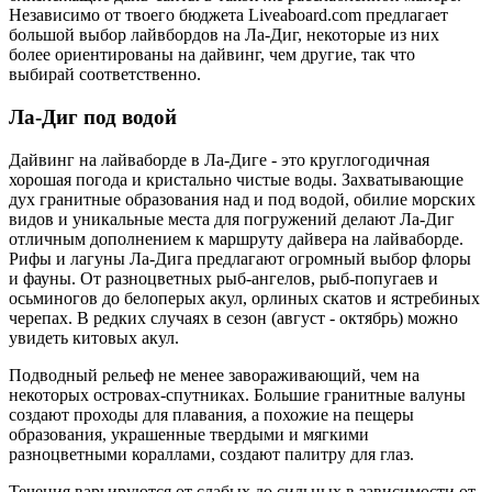
Независимо от твоего бюджета Liveaboard.com предлагает
большой выбор лайвбордов на Ла-Диг, некоторые из них
более ориентированы на дайвинг, чем другие, так что
выбирай соответственно.
Ла-Диг под водой
Дайвинг на лайваборде в Ла-Диге - это круглогодичная
хорошая погода и кристально чистые воды. Захватывающие
дух гранитные образования над и под водой, обилие морских
видов и уникальные места для погружений делают Ла-Диг
отличным дополнением к маршруту дайвера на лайваборде.
Рифы и лагуны Ла-Дига предлагают огромный выбор флоры
и фауны. От разноцветных рыб-ангелов, рыб-попугаев и
осьминогов до белоперых акул, орлиных скатов и ястребиных
черепах. В редких случаях в сезон (август - октябрь) можно
увидеть китовых акул.
Подводный рельеф не менее завораживающий, чем на
некоторых островах-спутниках. Большие гранитные валуны
создают проходы для плавания, а похожие на пещеры
образования, украшенные твердыми и мягкими
разноцветными кораллами, создают палитру для глаз.
Течения варьируются от слабых до сильных в зависимости от