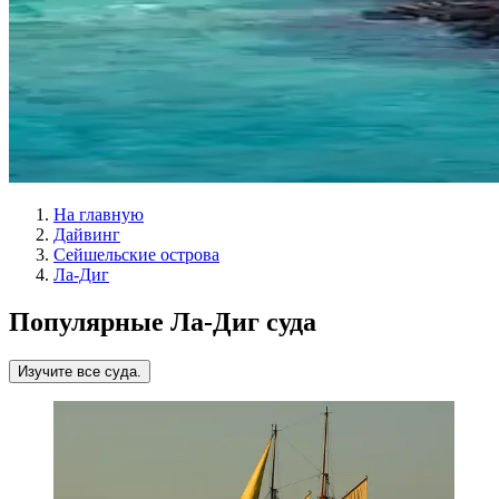
На главную
Дайвинг
Сейшельские острова
Ла-Диг
Популярные Ла-Диг суда
Изучите все суда.