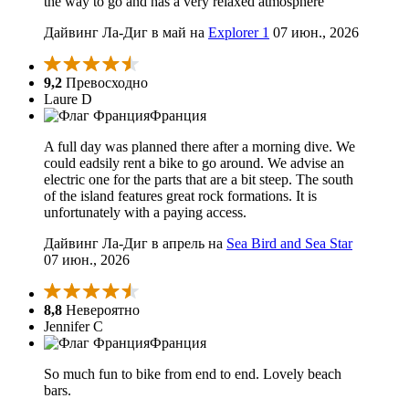
the way to go and has a very relaxed atmosphere
Дайвинг Ла-Диг в май на
Explorer 1
07 июн., 2026
9,2
Превосходно
Laure D
Франция
A full day was planned there after a morning dive. We
could eadsily rent a bike to go around. We advise an
electric one for the parts that are a bit steep. The south
of the island features great rock formations. It is
unfortunately with a paying access.
Дайвинг Ла-Диг в апрель на
Sea Bird and Sea Star
07 июн., 2026
8,8
Невероятно
Jennifer C
Франция
So much fun to bike from end to end. Lovely beach
bars.