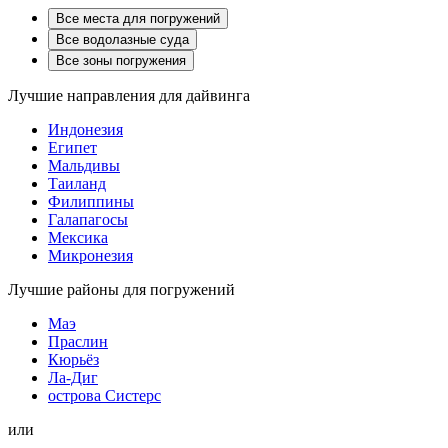
Все места для погружений
Все водолазные суда
Все зоны погружения
Лучшие направления для дайвинга
Индонезия
Египет
Мальдивы
Таиланд
Филиппины
Галапагосы
Мексика
Микронезия
Лучшие районы для погружений
Маэ
Праслин
Кюрьёз
Ла-Диг
острова Систерс
или