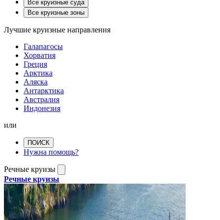
Все круизные суда
Все круизные зоны
Лучшие круизные направления
Галапагосы
Хорватия
Греция
Арктика
Аляска
Антарктика
Австралия
Индонезия
или
ПОИСК
Нужна помощь?
Речные круизы
Речные круизы