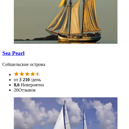
Sea Pearl
Сейшельские острова
от
$
210
/день
8,6
Невероятно
26
Отзывов