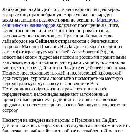
Лайваборды на
Ла-Диг
- отличный вариант для дайверов,
которые ищут разнообразную морскую жизнь наряду с
захватывающими развлечениями на вершине.
Маршруты
сейшельских лайвабордов
включают посещение Ла-Дига,
четвертого по величине гранитного острова страны,
расположенного к востоку от Праслина. Большинство
лайвабордов на
Сейшелах
отправляются с близлежащих
островов Маэ или Праслин. На Ла-Диге находится один из
самых фотографируемых пляжей, Anse Source d'Argent,
известный своим пудровым песком и розовыми гранитными
валунами, который обязательно нужно увидеть, особенно на
закате, что делает дайвинг на Ла-Диге еще более особенным.
Помимо превосходных пляжей и нестареющей креольской
архитектуры, туристам любопытно посмотреть на местную
черную райскую мухоловку в заповеднике Вев.
Неторопливый образ жизни отражается и в способе
передвижения: велосипеды заменяют автомобили, а
проверенные временем традиционные повозки с волами
предлагают гостям совершить расслабляющую экскурсию по
острову.
Несмотря на ежедневные паромы с Праслина на Ла-Диг,
дайвинг на живых бортах остается лучшим способом посетить
близлежащие дайв-сайты в такой же расслабленной манере.