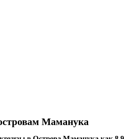
островам Маманука
круизы в Острова Маманука как 8,9