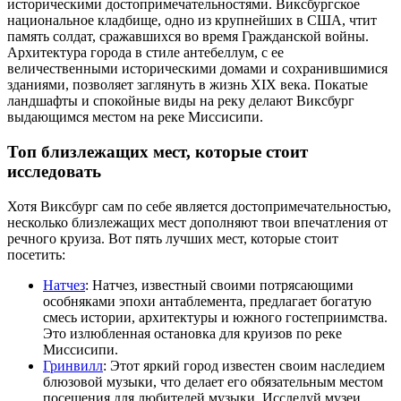
историческими достопримечательностями. Виксбургское
национальное кладбище, одно из крупнейших в США, чтит
память солдат, сражавшихся во время Гражданской войны.
Архитектура города в стиле антебеллум, с ее
величественными историческими домами и сохранившимися
зданиями, позволяет заглянуть в жизнь XIX века. Покатые
ландшафты и спокойные виды на реку делают Виксбург
выдающимся местом на реке Миссисипи.
Топ близлежащих мест, которые стоит
исследовать
Хотя Виксбург сам по себе является достопримечательностью,
несколько близлежащих мест дополняют твои впечатления от
речного круиза. Вот пять лучших мест, которые стоит
посетить:
Натчез
: Натчез, известный своими потрясающими
особняками эпохи антаблемента, предлагает богатую
смесь истории, архитектуры и южного гостеприимства.
Это излюбленная остановка для круизов по реке
Миссисипи.
Гринвилл
: Этот яркий город известен своим наследием
блюзовой музыки, что делает его обязательным местом
посещения для любителей музыки. Исследуй музеи,