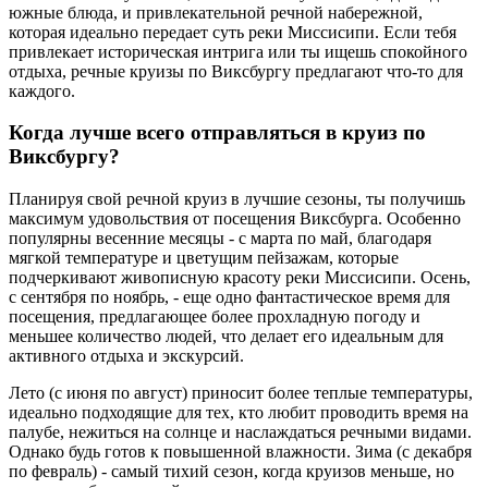
южные блюда, и привлекательной речной набережной,
которая идеально передает суть реки Миссисипи. Если тебя
привлекает историческая интрига или ты ищешь спокойного
отдыха, речные круизы по Виксбургу предлагают что-то для
каждого.
Когда лучше всего отправляться в круиз по
Виксбургу?
Планируя свой речной круиз в лучшие сезоны, ты получишь
максимум удовольствия от посещения Виксбурга. Особенно
популярны весенние месяцы - с марта по май, благодаря
мягкой температуре и цветущим пейзажам, которые
подчеркивают живописную красоту реки Миссисипи. Осень,
с сентября по ноябрь, - еще одно фантастическое время для
посещения, предлагающее более прохладную погоду и
меньшее количество людей, что делает его идеальным для
активного отдыха и экскурсий.
Лето (с июня по август) приносит более теплые температуры,
идеально подходящие для тех, кто любит проводить время на
палубе, нежиться на солнце и наслаждаться речными видами.
Однако будь готов к повышенной влажности. Зима (с декабря
по февраль) - самый тихий сезон, когда круизов меньше, но