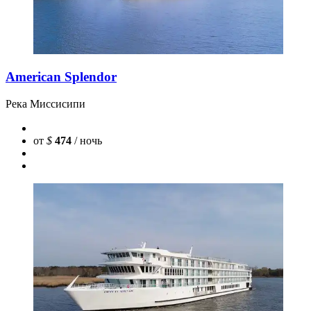
American Splendor
Река Миссисипи
от
$
474
/ ночь