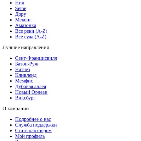
Нил
Seine
Дору
Меконг
Амазонка
Все реки (A-Z)
Все суда (A-Z)
Лучшие направления
Сент-Францисвилл
Батон-Руж
Натчез
Кливленд
Мемфис
Дубовая аллея
Новый Орлеан
Виксбург
О компании
Подробнее о нас
Служба поддержки
Стать партнером
Мой профиль