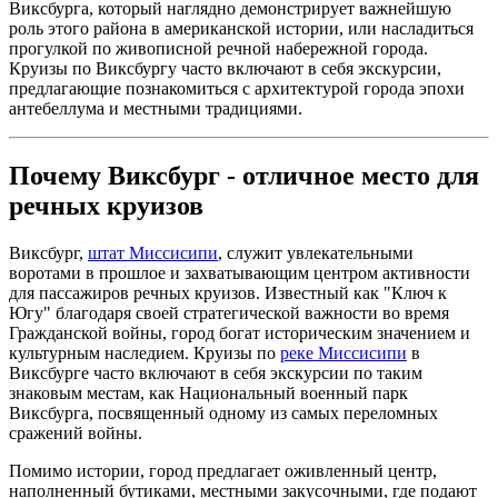
Виксбурга, который наглядно демонстрирует важнейшую
роль этого района в американской истории, или насладиться
прогулкой по живописной речной набережной города.
Круизы по Виксбургу часто включают в себя экскурсии,
предлагающие познакомиться с архитектурой города эпохи
антебеллума и местными традициями.
Почему Виксбург - отличное место для
речных круизов
Виксбург,
штат Миссисипи
, служит увлекательными
воротами в прошлое и захватывающим центром активности
для пассажиров речных круизов. Известный как "Ключ к
Югу" благодаря своей стратегической важности во время
Гражданской войны, город богат историческим значением и
культурным наследием. Круизы по
реке Миссисипи
в
Виксбурге часто включают в себя экскурсии по таким
знаковым местам, как Национальный военный парк
Виксбурга, посвященный одному из самых переломных
сражений войны.
Помимо истории, город предлагает оживленный центр,
наполненный бутиками, местными закусочными, где подают