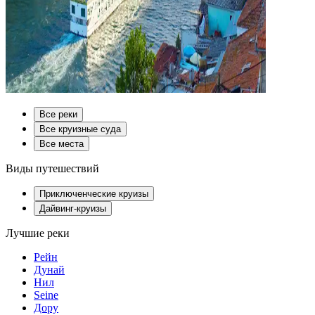
Все реки
Все круизные суда
Все места
Виды путешествий
Приключенческие круизы
Дайвинг-круизы
Лучшие реки
Рейн
Дунай
Нил
Seine
Дору