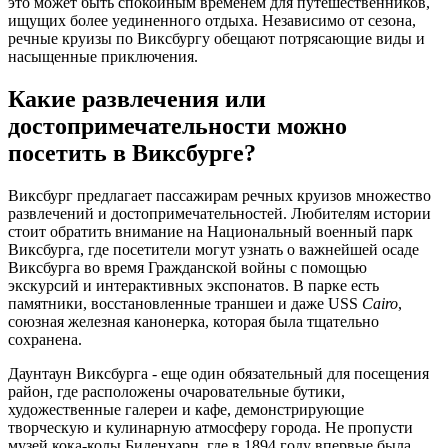
это может быть спокойным временем для путешественников,
ищущих более уединенного отдыха. Независимо от сезона,
речные круизы по Виксбургу обещают потрясающие виды и
насыщенные приключения.
Какие развлечения или
достопримечательности можно
посетить в Виксбурге?
Виксбург предлагает пассажирам речных круизов множество
развлечений и достопримечательностей. Любителям истории
стоит обратить внимание на Национальный военный парк
Виксбурга, где посетители могут узнать о важнейшей осаде
Виксбурга во время Гражданской войны с помощью
экскурсий и интерактивных экспонатов. В парке есть
памятники, восстановленные траншеи и даже USS
Cairo
,
союзная железная канонерка, которая была тщательно
сохранена.
Даунтаун Виксбурга - еще один обязательный для посещения
район, где расположены очаровательные бутики,
художественные галереи и кафе, демонстрирующие
творческую и кулинарную атмосферу города. Не пропусти
музей кока-колы Биденхарн, где в 1894 году впервые была