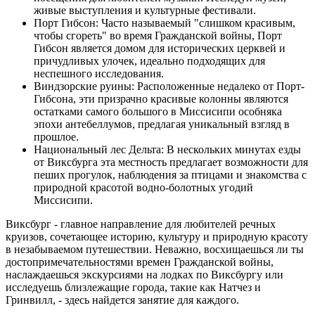
живые выступления и культурные фестивали.
Порт Гибсон: Часто называемый "слишком красивым,
чтобы сгореть" во время Гражданской войны, Порт
Гибсон является домом для исторических церквей и
причудливых улочек, идеально подходящих для
неспешного исследования.
Виндзорские руины: Расположенные недалеко от Порт-
Гибсона, эти призрачно красивые колонны являются
остатками самого большого в Миссисипи особняка
эпохи антебеллумов, предлагая уникальный взгляд в
прошлое.
Национальный лес Дельта: В нескольких минутах езды
от Виксбурга эта местность предлагает возможности для
пеших прогулок, наблюдения за птицами и знакомства с
природной красотой водно-болотных угодий
Миссисипи.
Виксбург - главное направление для любителей речных
круизов, сочетающее историю, культуру и природную красоту
в незабываемом путешествии. Неважно, восхищаешься ли ты
достопримечательностями времен Гражданской войны,
наслаждаешься экскурсиями на лодках по Виксбургу или
исследуешь близлежащие города, такие как Натчез и
Гринвилл, - здесь найдется занятие для каждого.