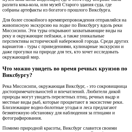
разлита кока-кола, или музей Старого здания суда, где
собраны артефакты из богатого прошлого Виксбурга.
Для более спокойного времяпрепровождения отправляйся на
живописную экскурсию на лодке по Виксбургу вдоль реки
Миссисипи. Эти туры открывают захватывающие виды на
реку и окружающие пейзажи, а также уникальные
перспективы исторической набережной города. Среди других
вариантов - туры с приведениями, кулинарные экскурсии и
даже прогулки на природе для тех, кто хочет исследовать
окружающий мир.
Что можно увидеть во время речных круизов по
Виксбургу?
Река Миссисипи, окружающая Виксбург, - это сокровищница
достопримечательностей и впечатлений. Любители дикой
природы могут увидеть перелетных птиц, речных выдр и
местные виды рыб, которые процветают в экосистеме реки.
Близлежащие водно-болотные угодья и леса предлагают
безмятежную обстановку для наблюдения за птицами и
фотографирования.
Помимо природной красоты, Виксбург славится своими