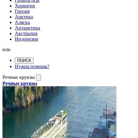
Галапагосы
Хорватия
Греция
Арктика
Аляска
Антарктика
Австралия
Индонезия
или
ПОИСК
Нужна помощь?
Речные круизы
Речные круизы