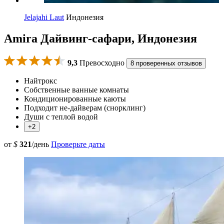
Jelajahi Laut
Индонезия
Amira Дайвинг-сафари, Индонезия
9,3
Превосходно
8 проверенных отзывов
Найтрокс
Собственные ванные комнаты
Кондиционированные каюты
Подходит не-дайверам (снорклинг)
Души с теплой водой
+2
от
$
321
/день
Проверьте даты