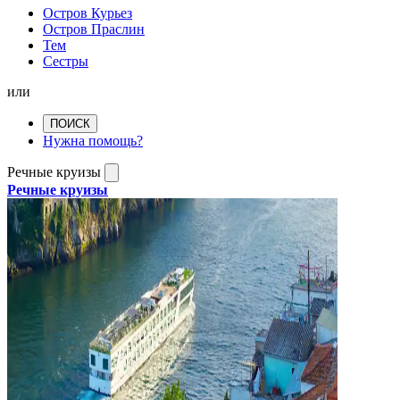
Остров Курьез
Остров Праслин
Тем
Сестры
или
ПОИСК
Нужна помощь?
Речные круизы
Речные круизы