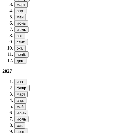
март
апр.
май
июнь
июль
авг.
сент.
окт.
нояб.
дек.
2027
янв.
февр.
март
апр.
май
июнь
июль
авг.
сент.