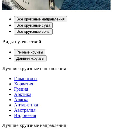
Все круизные направления
Все круизные суда
Все круизные зоны
Виды путешествий
Речные круизы
Дайвинг-круизы
Лучшие круизные направления
Галапагосы
Хорватия
Греция
Арктика
Аляска
Антарктика
Австралия
Индонезия
Лучшие круизные направления