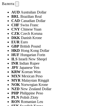
Валюта
AUD
Australian Dollar
BRL
Brazilian Real
CAD
Canadian Dollar
CHF
Swiss Franc
CNY
Chinese Yuan
CZK
Czech Koruna
DKK
Danish Krone
EUR
Euro
GBP
British Pound
HKD
Hong Kong Dollar
HUF
Hungarian Forin
ILS
Israeli New Sheqel
INR
Indian Rupee
JPY
Japanese Yen
KRW
Korean Won
MXN
Mexican Peso
MYR
Malaysian Ringgit
NOK
Norwegian Krone
NZD
New Zealand Dollar
PHP
Philippine Peso
PLN
Polish Zloty
RON
Romanian Leu
SEK
Swedish Krona