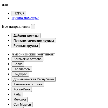
или
ПОИСК
Нужна помощь?
Все направления
Дайвинг-круизы
Приключенческие круизы
Речные круизы
Американский континент
Багамские острова
Белиз
Галапагосы
Гондурас
Доминиканская Республика
Каймановы острова
Коста-Рика
Куба
Мексика
Сен-Мартен