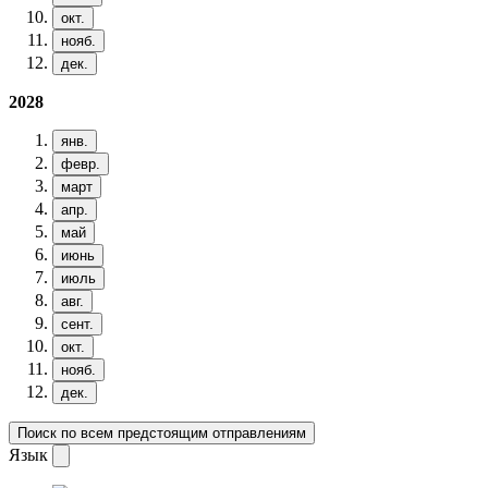
окт.
нояб.
дек.
2028
янв.
февр.
март
апр.
май
июнь
июль
авг.
сент.
окт.
нояб.
дек.
Поиск по всем предстоящим отправлениям
Язык