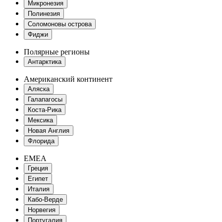
Микронезия
Полинезия
Соломоновы острова
Фиджи
Полярные регионы
Антарктика
Американский континент
Аляска
Галапагосы
Коста-Рика
Мексика
Новая Англия
Флорида
EMEA
Греция
Египет
Италия
Кабо-Верде
Норвегия
Португалия