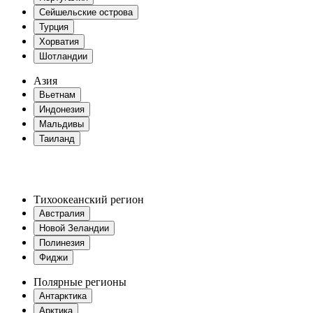
Сейшельские острова
Турция
Хорватия
Шотландии
Азия
Вьетнам
Индонезия
Мальдивы
Таиланд
Тихоокеанский регион
Австралия
Новой Зеландии
Полинезия
Фиджи
Полярные регионы
Антарктика
Арктика