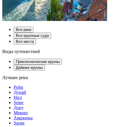
Все реки
Все круизные суда
Все места
Виды путешествий
Приключенческие круизы
Дайвинг-круизы
Лучшие реки
Рейн
Дунай
Нил
Seine
Дору
Меконг
Амазонка
Saone