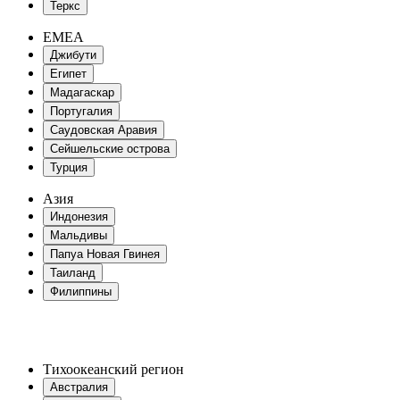
Теркс
EMEA
Джибути
Египет
Мадагаскар
Португалия
Саудовская Аравия
Сейшельские острова
Турция
Азия
Индонезия
Мальдивы
Папуа Новая Гвинея
Таиланд
Филиппины
Тихоокеанский регион
Австралия