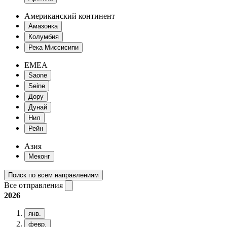
Американский континент
Амазонка
Колумбия
Река Миссисипи
EMEA
Saone
Seine
Дору
Дунай
Нил
Рейн
Азия
Меконг
Поиск по всем направлениям
Все отправления
2026
янв.
февр.