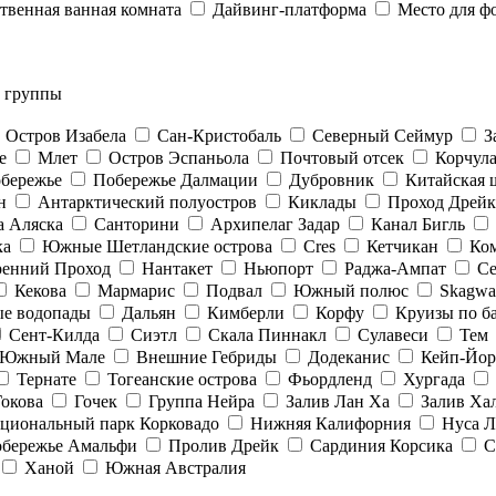
твенная ванная комната
Дайвинг-платформа
Место для ф
и группы
Остров Изабела
Сан-Кристобаль
Северный Сеймур
З
е
Млет
Остров Эспаньола
Почтовый отсек
Корчул
обережье
Побережье Далмации
Дубровник
Китайская 
н
Антарктический полуостров
Киклады
Проход Дрейк
а Аляска
Санторини
Архипелаг Задар
Канал Бигль
ка
Южные Шетландские острова
Cres
Кетчикан
Ко
ренний Проход
Нантакет
Ньюпорт
Раджа-Ампат
Се
Кекова
Мармарис
Подвал
Южный полюс
Skagwa
ые водопады
Дальян
Кимберли
Корфу
Круизы по б
Сент-Килда
Сиэтл
Скала Пиннакл
Сулавеси
Тем
 Южный Мале
Внешние Гебриды
Додеканис
Кейп-Йор
Тернате
Тогеанские острова
Фьордленд
Хургада
Гокова
Гочек
Группа Нейра
Залив Лан Ха
Залив Ха
циональный парк Корковадо
Нижняя Калифорния
Нуса Л
бережье Амальфи
Пролив Дрейк
Сардиния Корсика
С
Ханой
Южная Австралия