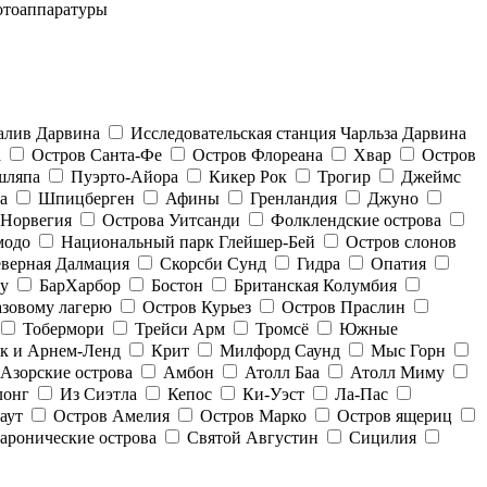
отоаппаратуры
алив Дарвина
Исследовательская станция Чарльза Дарвина
а
Остров Санта-Фе
Остров Флореана
Хвар
Остров
шляпа
Пуэрто-Айора
Кикер Рок
Трогир
Джеймс
а
Шпицберген
Афины
Гренландия
Джуно
Норвегия
Острова Уитсанди
Фолклендские острова
модо
Национальный парк Глейшер-Бей
Остров слонов
верная Далмация
Скорсби Сунд
Гидра
Опатия
y
БарХарбор
Бостон
Британская Колумбия
азовому лагерю
Остров Курьез
Остров Праслин
Тобермори
Трейси Арм
Тромсё
Южные
к и Арнем-Ленд
Крит
Милфорд Саунд
Мыс Горн
Азорские острова
Амбон
Атолл Баа
Атолл Миму
лонг
Из Сиэтла
Кепос
Ки-Уэст
Ла-Пас
аут
Остров Амелия
Остров Марко
Остров ящериц
аронические острова
Святой Августин
Сицилия