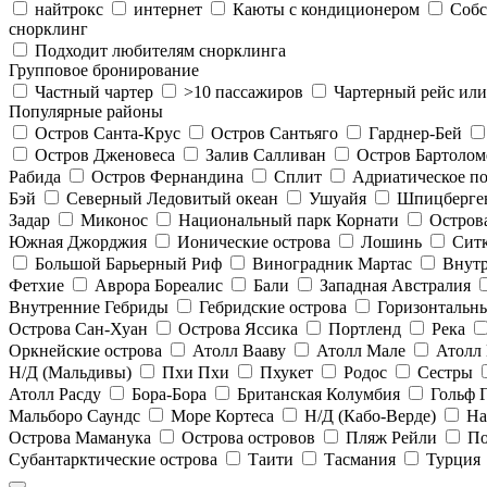
найтрокс
интернет
Каюты с кондиционером
Собс
снорклинг
Подходит любителям снорклинга
Групповое бронирование
Частный чартер
>10 пассажиров
Чартерный рейс ил
Популярные районы
Остров Санта-Крус
Остров Сантьяго
Гарднер-Бей
Остров Дженовеса
Залив Салливан
Остров Бартолом
Рабида
Остров Фернандина
Сплит
Адриатическое п
Бэй
Северный Ледовитый океан
Ушуайя
Шпицберге
Задар
Миконос
Национальный парк Корнати
Остров
Южная Джорджия
Ионические острова
Лошинь
Сит
Большой Барьерный Риф
Виноградник Мартас
Внут
Фетхие
Аврора Бореалис
Бали
Западная Австралия
Внутренние Гебриды
Гебридские острова
Горизонтальн
Острова Сан-Хуан
Острова Яссика
Портленд
Река
Оркнейские острова
Атолл Вааву
Атолл Мале
Атолл
Н/Д (Мальдивы)
Пхи Пхи
Пхукет
Родос
Сестры
Атолл Расду
Бора-Бора
Британская Колумбия
Гольф 
Мальборо Саундс
Море Кортеса
Н/Д (Кабо-Верде)
На
Острова Маманука
Острова островов
Пляж Рейли
По
Субантарктические острова
Таити
Тасмания
Турция