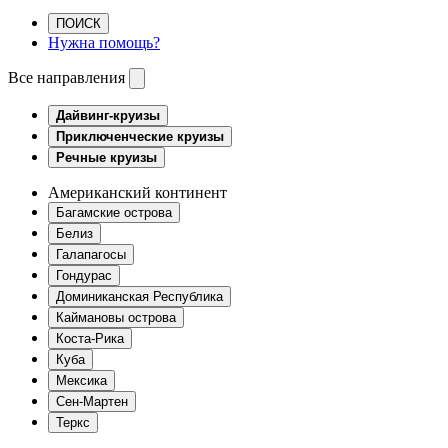
ПОИСК
Нужна помощь?
Все направления
Дайвинг-круизы
Приключенческие круизы
Речные круизы
Американский континент
Багамские острова
Белиз
Галапагосы
Гондурас
Доминиканская Республика
Каймановы острова
Коста-Рика
Куба
Мексика
Сен-Мартен
Теркс