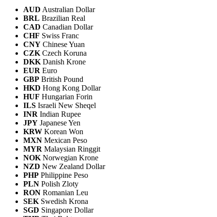
AUD
Australian Dollar
BRL
Brazilian Real
CAD
Canadian Dollar
CHF
Swiss Franc
CNY
Chinese Yuan
CZK
Czech Koruna
DKK
Danish Krone
EUR
Euro
GBP
British Pound
HKD
Hong Kong Dollar
HUF
Hungarian Forin
ILS
Israeli New Sheqel
INR
Indian Rupee
JPY
Japanese Yen
KRW
Korean Won
MXN
Mexican Peso
MYR
Malaysian Ringgit
NOK
Norwegian Krone
NZD
New Zealand Dollar
PHP
Philippine Peso
PLN
Polish Zloty
RON
Romanian Leu
SEK
Swedish Krona
SGD
Singapore Dollar