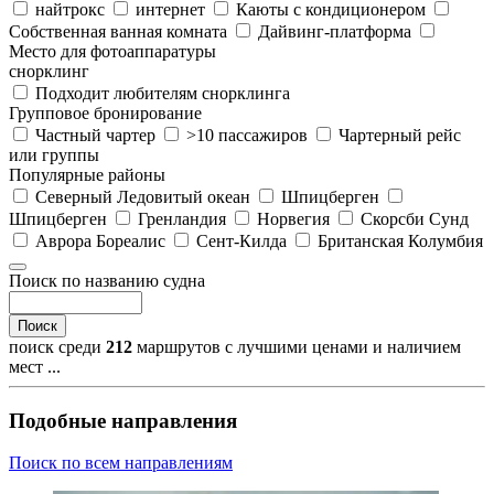
найтрокс
интернет
Каюты с кондиционером
Собственная ванная комната
Дайвинг-платформа
Место для фотоаппаратуры
снорклинг
Подходит любителям снорклинга
Групповое бронирование
Частный чартер
>10 пассажиров
Чартерный рейс
или группы
Популярные районы
Северный Ледовитый океан
Шпицберген
Шпицберген
Гренландия
Норвегия
Скорсби Сунд
Аврора Бореалис
Сент-Килда
Британская Колумбия
Поиск по названию судна
Поиск
поиск среди
212
маршрутов с лучшими ценами и наличием
мест ...
Подобные направления
Поиск по всем направлениям