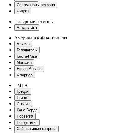
Соломоновы острова
Фиджи
Полярные регионы
Антарктика
Американский континент
Аляска
Галапагосы
Коста-Рика
Мексика
Новая Англия
Флорида
EMEA
Греция
Египет
Италия
Кабо-Верде
Норвегия
Португалия
Сейшельские острова