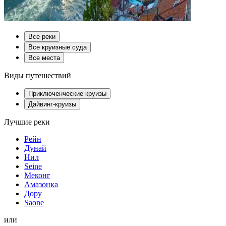
Все реки
Все круизные суда
Все места
Виды путешествий
Приключенческие круизы
Дайвинг-круизы
Лучшие реки
Рейн
Дунай
Нил
Seine
Меконг
Амазонка
Дору
Saone
или