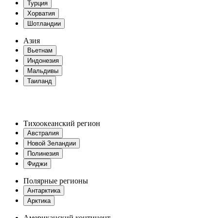
Турция
Хорватия
Шотландии
Азия
Вьетнам
Индонезия
Мальдивы
Таиланд
Тихоокеанский регион
Австралия
Новой Зеландии
Полинезия
Фиджи
Полярные регионы
Антарктика
Арктика
Американский континент