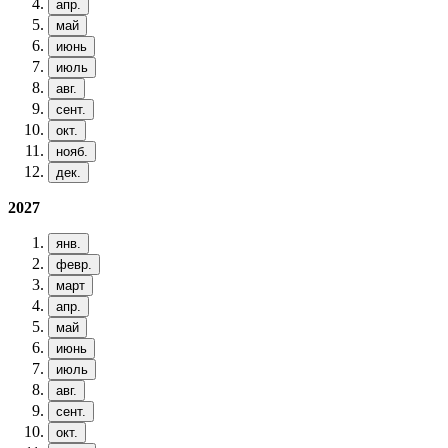
апр.
май
июнь
июль
авг.
сент.
окт.
нояб.
дек.
2027
янв.
февр.
март
апр.
май
июнь
июль
авг.
сент.
окт.