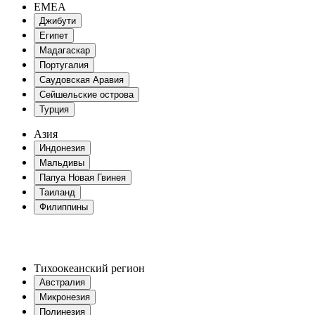
EMEA
Джибути
Египет
Мадагаскар
Португалия
Саудовская Аравия
Сейшельские острова
Турция
Азия
Индонезия
Мальдивы
Папуа Новая Гвинея
Таиланд
Филиппины
Тихоокеанский регион
Австралия
Микронезия
Полинезия