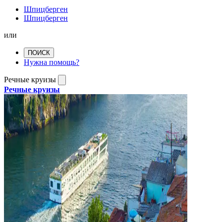
Шпицберген
Шпицберген
или
ПОИСК
Нужна помощь?
Речные круизы
Речные круизы