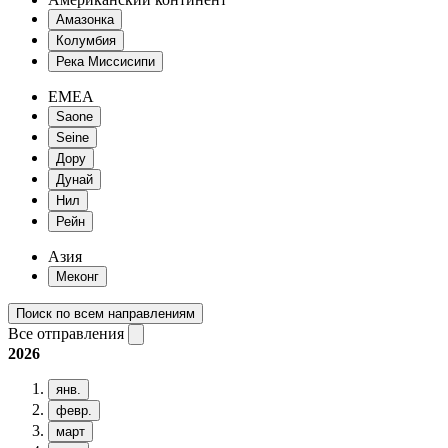
Амазонка
Колумбия
Река Миссисипи
EMEA
Saone
Seine
Дору
Дунай
Нил
Рейн
Азия
Меконг
Поиск по всем направлениям
Все отправления
2026
янв.
февр.
март