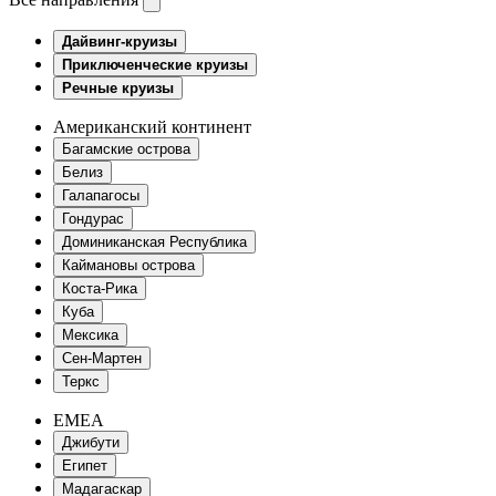
Дайвинг-круизы
Приключенческие круизы
Речные круизы
Американский континент
Багамские острова
Белиз
Галапагосы
Гондурас
Доминиканская Республика
Каймановы острова
Коста-Рика
Куба
Мексика
Сен-Мартен
Теркс
EMEA
Джибути
Египет
Мадагаскар