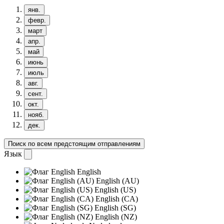
янв.
февр.
март
апр.
май
июнь
июль
авг.
сент.
окт.
нояб.
дек.
Поиск по всем предстоящим отправлениям
Язык
English
English (AU)
English (US)
English (CA)
English (SG)
English (NZ)