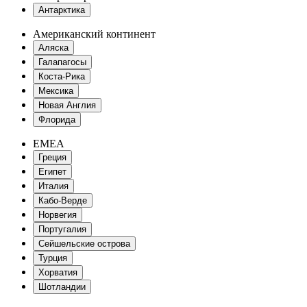
Антарктика
Американский континент
Аляска
Галапагосы
Коста-Рика
Мексика
Новая Англия
Флорида
EMEA
Греция
Египет
Италия
Кабо-Верде
Норвегия
Португалия
Сейшельские острова
Турция
Хорватия
Шотландии