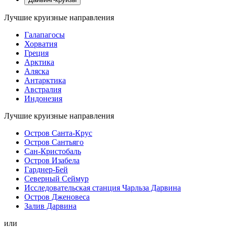
Лучшие круизные направления
Галапагосы
Хорватия
Греция
Арктика
Аляска
Антарктика
Австралия
Индонезия
Лучшие круизные направления
Остров Санта-Крус
Остров Сантьяго
Сан-Кристобаль
Остров Изабела
Гарднер-Бей
Северный Сеймур
Исследовательская станция Чарльза Дарвина
Остров Дженовеса
Залив Дарвина
или