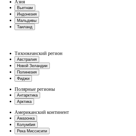
Азия
Вьетнам
Индонезия
Мальдивы
Таиланд
Тихоокеанский регион
Австралия
Новой Зеландии
Полинезия
Фиджи
Полярные регионы
Антарктика
Арктика
Американский континент
Амазонка
Колумбия
Река Миссисипи