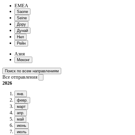
EMEA
Saone
Seine
Дору
Дунай
Нил
Рейн
Азия
Меконг
Поиск по всем направлениям
Все отправления
2026
янв.
февр.
март
апр.
май
июнь
июль