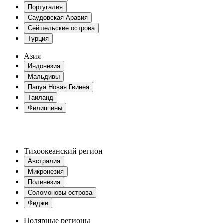
Португалия
Саудовская Аравия
Сейшельские острова
Турция
Азия
Индонезия
Мальдивы
Папуа Новая Гвинея
Таиланд
Филиппины
Тихоокеанский регион
Австралия
Микронезия
Полинезия
Соломоновы острова
Фиджи
Полярные регионы