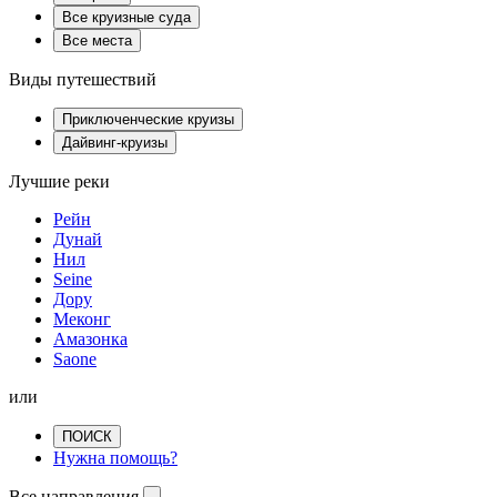
Все круизные суда
Все места
Виды путешествий
Приключенческие круизы
Дайвинг-круизы
Лучшие реки
Рейн
Дунай
Нил
Seine
Дору
Меконг
Амазонка
Saone
или
ПОИСК
Нужна помощь?
Все направления