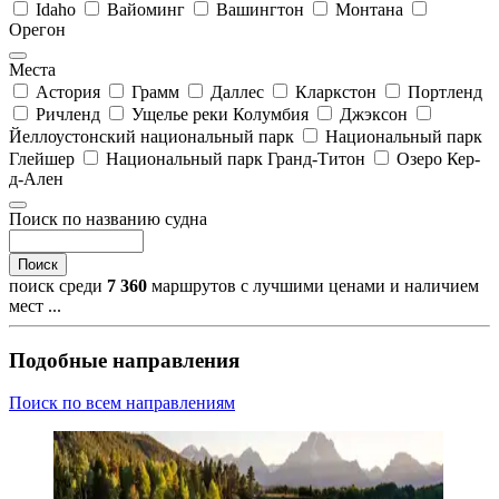
Idaho
Вайоминг
Вашингтон
Монтана
Орегон
Места
Астория
Грамм
Даллес
Кларкстон
Портленд
Ричленд
Ущелье реки Колумбия
Джэксон
Йеллоустонский национальный парк
Национальный парк
Глейшер
Национальный парк Гранд-Титон
Озеро Кер-
д-Ален
Поиск по названию судна
Поиск
поиск среди
7 360
маршрутов с лучшими ценами и наличием
мест ...
Подобные направления
Поиск по всем направлениям