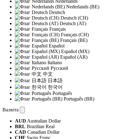
Nederlands
Nederlands (BE)
Deutsch
Deutsch (CH)
Deutsch (AT)
Français
Français (CH)
Français (BE)
Español
Español (MX)
Español (AR)
Italiano
Русский
中文
日本語
한국어
Português
Português (BR)
Валюта
AUD
Australian Dollar
BRL
Brazilian Real
CAD
Canadian Dollar
CHF
Swiss Franc