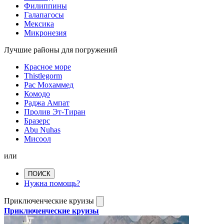
Филиппины
Галапагосы
Мексика
Микронезия
Лучшие районы для погружений
Красное море
Thistlegorm
Рас Мохаммед
Комодо
Раджа Ампат
Пролив Эт-Тиран
Бразерс
Abu Nuhas
Мисоол
или
ПОИСК
Нужна помощь?
Приключенческие круизы
Приключенческие круизы