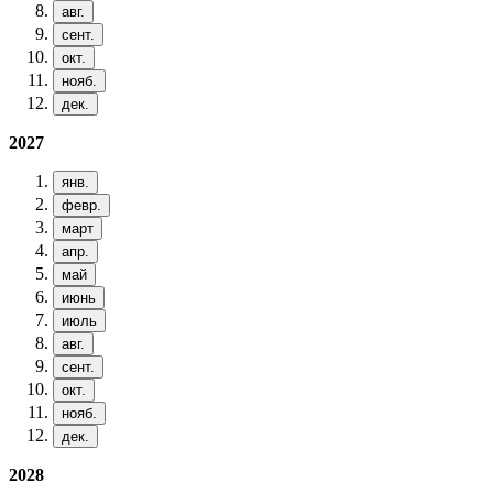
авг.
сент.
окт.
нояб.
дек.
2027
янв.
февр.
март
апр.
май
июнь
июль
авг.
сент.
окт.
нояб.
дек.
2028