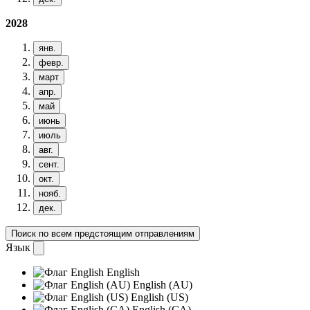
2028
янв.
февр.
март
апр.
май
июнь
июль
авг.
сент.
окт.
нояб.
дек.
Поиск по всем предстоящим отправлениям
Язык
English
English (AU)
English (US)
English (CA)