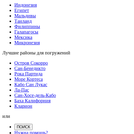
Индонезия
Египет
Мальдивы
Таиланд
Филиппины
Галапагосы
Мексика
Микронезия
Лучшие районы для погружений
Остров Сокорро
Сан-Бенедикто
Рока Партида
Море Кортеса
Кабо Сан Лукас
Ла-Пас
Сан-Хосе-дель-Кабо
Баха Калифорния
Кларион
или
ПОИСК
Нужна помощь?