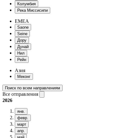
Колумбия
Река Миссисипи
EMEA
Saone
Seine
Дору
Дунай
Нил
Рейн
Азия
Меконг
Поиск по всем направлениям
Все отправления
2026
янв.
февр.
март
апр.
май