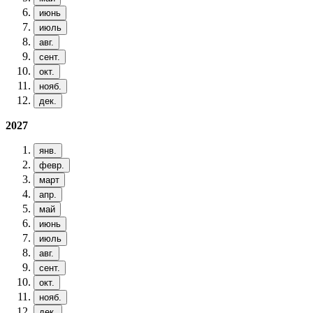
июнь
июль
авг.
сент.
окт.
нояб.
дек.
2027
янв.
февр.
март
апр.
май
июнь
июль
авг.
сент.
окт.
нояб.
дек.