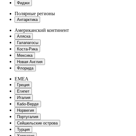
Фиджи
Полярные регионы
Антарктика
Американский континент
Аляска
Галапагосы
Коста-Рика
Мексика
Новая Англия
Флорида
EMEA
Греция
Египет
Италия
Кабо-Верде
Норвегия
Португалия
Сейшельские острова
Турция
Хорватия