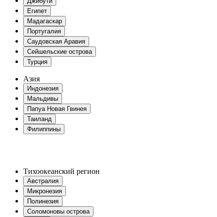
Джибути
Египет
Мадагаскар
Португалия
Саудовская Аравия
Сейшельские острова
Турция
Азия
Индонезия
Мальдивы
Папуа Новая Гвинея
Таиланд
Филиппины
Тихоокеанский регион
Австралия
Микронезия
Полинезия
Соломоновы острова