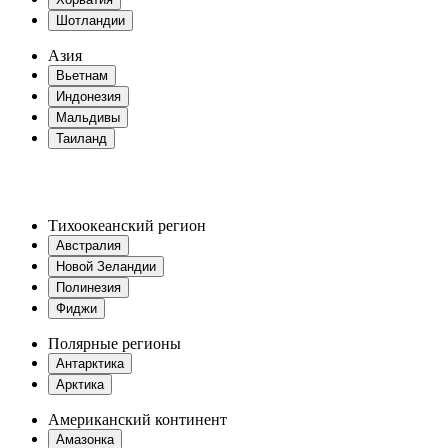
Шотландии
Азия
Вьетнам
Индонезия
Мальдивы
Таиланд
Тихоокеанский регион
Австралия
Новой Зеландии
Полинезия
Фиджи
Полярные регионы
Антарктика
Арктика
Американский континент
Амазонка