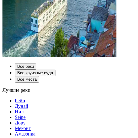
Все реки
Все круизные суда
Все места
Лучшие реки
Рейн
Дунай
Нил
Seine
Дору
Меконг
Амазонка