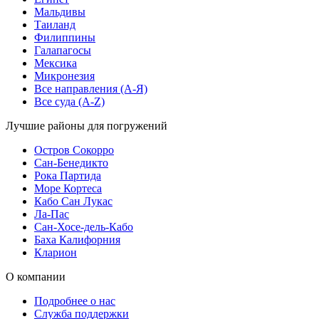
Мальдивы
Таиланд
Филиппины
Галапагосы
Мексика
Микронезия
Все направления (A-Я)
Все суда (A-Z)
Лучшие районы для погружений
Остров Сокорро
Сан-Бенедикто
Рока Партида
Море Кортеса
Кабо Сан Лукас
Ла-Пас
Сан-Хосе-дель-Кабо
Баха Калифорния
Кларион
О компании
Подробнее о нас
Служба поддержки