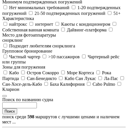
Минимум подтвержденных погружений
Нет минимальных требований
1-20 подтвержденных
погружений
21-50 подтвержденных погружений
51+
Характеристика
найтрокс
интернет
Каюты с кондиционером
Собственная ванная комната
Дайвинг-платформа
Место для фотоаппаратуры
снорклинг
Подходит любителям снорклинга
Групповое бронирование
Частный чартер
>10 пассажиров
Чартерный рейс
или группы
Зоны для погружения
Кабо
Остров Сокорро
Море Кортеса
Рока
Партида
Сан-Бенедикто
Кабо Сан Лукас
Ла-Пас
Сан-Хосе-дель-Кабо
Баха Калифорния
Cabo Pulmo
Кларион
Поиск по названию судна
Поиск
поиск среди
598
маршрутов с лучшими ценами и наличием
мест ...