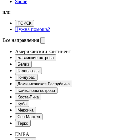
Saone
или
ПОИСК
Нужна помощь?
Все направления
Американский континент
Багамские острова
Белиз
Галапагосы
Гондурас
Доминиканская Республика
Каймановы острова
Коста-Рика
Куба
Мексика
Сен-Мартен
Теркс
EMEA