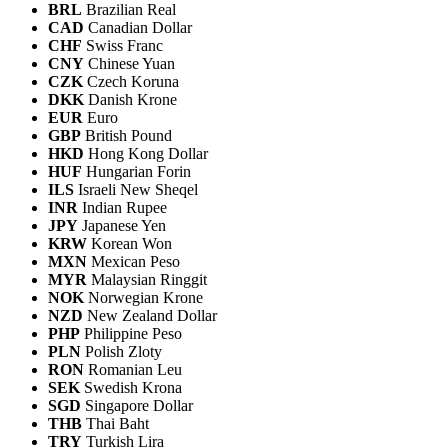
BRL
Brazilian Real
CAD
Canadian Dollar
CHF
Swiss Franc
CNY
Chinese Yuan
CZK
Czech Koruna
DKK
Danish Krone
EUR
Euro
GBP
British Pound
HKD
Hong Kong Dollar
HUF
Hungarian Forin
ILS
Israeli New Sheqel
INR
Indian Rupee
JPY
Japanese Yen
KRW
Korean Won
MXN
Mexican Peso
MYR
Malaysian Ringgit
NOK
Norwegian Krone
NZD
New Zealand Dollar
PHP
Philippine Peso
PLN
Polish Zloty
RON
Romanian Leu
SEK
Swedish Krona
SGD
Singapore Dollar
THB
Thai Baht
TRY
Turkish Lira