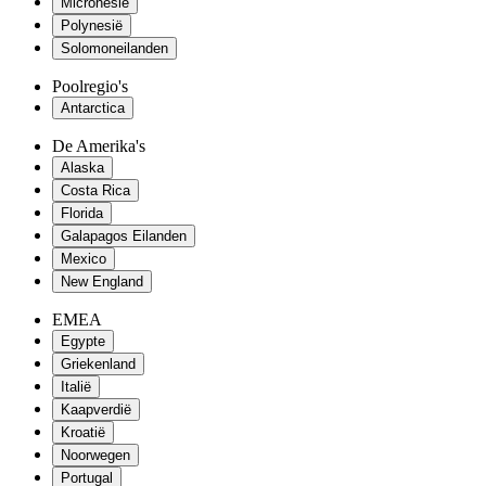
Micronesië
Polynesië
Solomoneilanden
Poolregio's
Antarctica
De Amerika's
Alaska
Costa Rica
Florida
Galapagos Eilanden
Mexico
New England
EMEA
Egypte
Griekenland
Italië
Kaapverdië
Kroatië
Noorwegen
Portugal