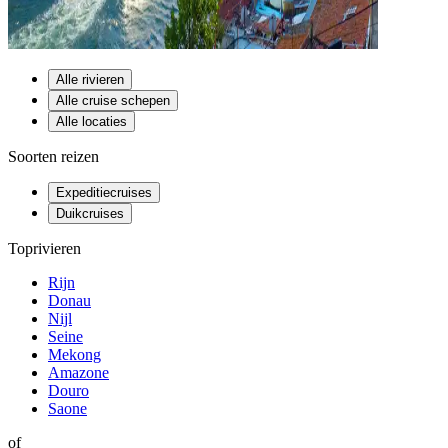
Alle rivieren
Alle cruise schepen
Alle locaties
Soorten reizen
Expeditiecruises
Duikcruises
Toprivieren
Rijn
Donau
Nijl
Seine
Mekong
Amazone
Douro
Saone
of