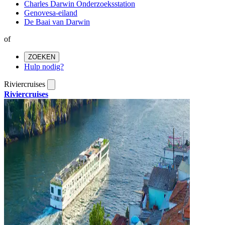
Charles Darwin Onderzoeksstation
Genovesa-eiland
De Baai van Darwin
of
ZOEKEN
Hulp nodig?
Riviercruises
Riviercruises