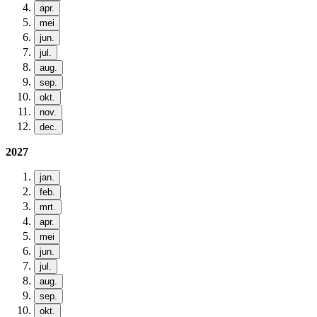
apr.
mei
jun.
jul.
aug.
sep.
okt.
nov.
dec.
2027
jan.
feb.
mrt.
apr.
mei
jun.
jul.
aug.
sep.
okt.