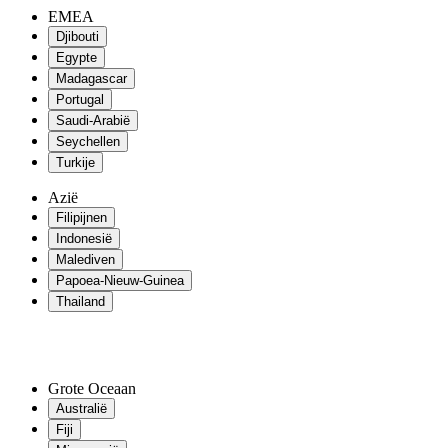
EMEA
Djibouti
Egypte
Madagascar
Portugal
Saudi-Arabië
Seychellen
Turkije
Azië
Filipijnen
Indonesië
Malediven
Papoea-Nieuw-Guinea
Thailand
Grote Oceaan
Australië
Fiji