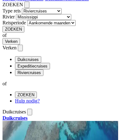
ZOEKEN
Type reis
Rivier
Reisperiode
ZOEKEN
of
Verken
Verken
Duikcruises
Expeditiecruises
Riviercruises
of
ZOEKEN
Hulp nodig?
Duikcruises
Duikcruises