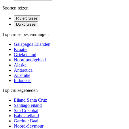
Soorten reizen
Riviercruises
Duikcruises
Top cruise bestemmingen
Galapagos Eilanden
Kroatië
Griekenland
Noordpoolgebied
Alaska
Antarctica
Australië
Indonesië
Top cruisegebieden
Eiland Santa Cruz
Santiago eiland
San Cristobal
Isabela-eiland
Gardner Baai
Noord-Seymour