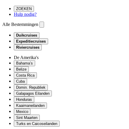
ZOEKEN
Hulp nodig?
Alle Bestemmingen
Duikcruises
Expeditiecruises
Riviercruises
De Amerika's
Bahama’s
Belize
Costa Rica
Cuba
Domin. Republiek
Galapagos Eilanden
Honduras
Kaaimaneilanden
Mexico
Sint Maarten
Turks en Caicoseilanden