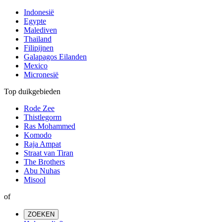
Indonesië
Egypte
Malediven
Thailand
Filipijnen
Galapagos Eilanden
Mexico
Micronesië
Top duikgebieden
Rode Zee
Thistlegorm
Ras Mohammed
Komodo
Raja Ampat
Straat van Tiran
The Brothers
Abu Nuhas
Misool
of
ZOEKEN