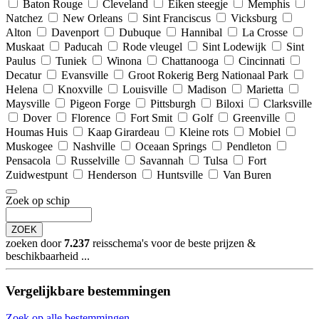
Baton Rouge
Cleveland
Eiken steegje
Memphis
Natchez
New Orleans
Sint Franciscus
Vicksburg
Alton
Davenport
Dubuque
Hannibal
La Crosse
Muskaat
Paducah
Rode vleugel
Sint Lodewijk
Sint
Paulus
Tuniek
Winona
Chattanooga
Cincinnati
Decatur
Evansville
Groot Rokerig Berg Nationaal Park
Helena
Knoxville
Louisville
Madison
Marietta
Maysville
Pigeon Forge
Pittsburgh
Biloxi
Clarksville
Dover
Florence
Fort Smit
Golf
Greenville
Houmas Huis
Kaap Girardeau
Kleine rots
Mobiel
Muskogee
Nashville
Oceaan Springs
Pendleton
Pensacola
Russelville
Savannah
Tulsa
Fort
Zuidwestpunt
Henderson
Huntsville
Van Buren
Zoek op schip
ZOEK
zoeken door
7.237
reisschema's voor de beste prijzen &
beschikbaarheid ...
Vergelijkbare bestemmingen
Zoek op alle bestemmingen