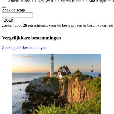
Amelia Island
Key West
Marco Island
Sint Augustinus
Zoek op schip
ZOEK
zoeken door
26
reisschema's voor de beste prijzen & beschikbaarheid 
Vergelijkbare bestemmingen
Zoek op alle bestemmingen