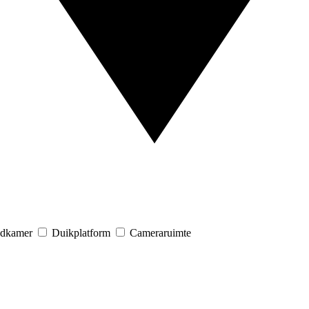
adkamer
Duikplatform
Cameraruimte