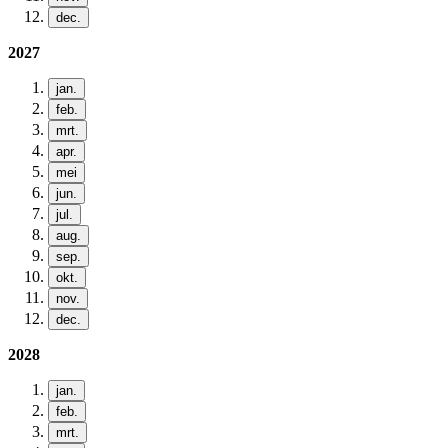
dec.
2027
jan.
feb.
mrt.
apr.
mei
jun.
jul.
aug.
sep.
okt.
nov.
dec.
2028
jan.
feb.
mrt.