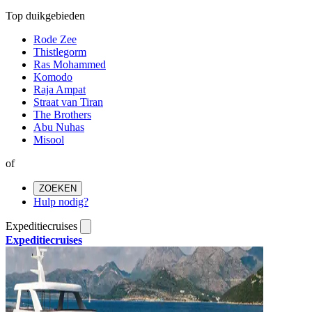
Top duikgebieden
Rode Zee
Thistlegorm
Ras Mohammed
Komodo
Raja Ampat
Straat van Tiran
The Brothers
Abu Nuhas
Misool
of
ZOEKEN
Hulp nodig?
Expeditiecruises
Expeditiecruises