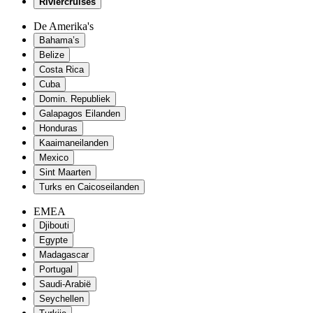
Riviercruises
De Amerika's
Bahama’s
Belize
Costa Rica
Cuba
Domin. Republiek
Galapagos Eilanden
Honduras
Kaaimaneilanden
Mexico
Sint Maarten
Turks en Caicoseilanden
EMEA
Djibouti
Egypte
Madagascar
Portugal
Saudi-Arabië
Seychellen