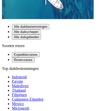
Alle duikbestemmingen
Alle duikschepen
Alle duikgebieden
Soorten reizen
Expeditiecruises
Riviercruises
Top duikbestemmingen
Indonesië
Egypte
Malediven
Thailand
Filipijnen
Galapagos Eilanden
Mexico
Micronesië