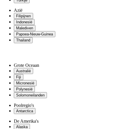
Turkije
Azië
Filipijnen
Indonesië
Malediven
Papoea-Nieuw-Guinea
Thailand
Grote Oceaan
Australië
Fiji
Micronesië
Polynesië
Solomoneilanden
Poolregio's
Antarctica
De Amerika's
Alaska