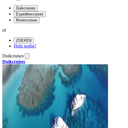
Duikcruises
Expeditiecruises
Riviercruises
of
ZOEKEN
Hulp nodig?
Duikcruises
Duikcruises