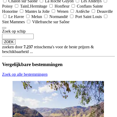
Chalon sur Saône
La Roche Guyon
Les Andelys
Poissy
TainLHermitage
Honfleur
Conflans Sainte
Honorine
Mantes la Jolie
Wenen
Ardèche
Deauville
Le Havre
Melun
Normandië
Port Saint Louis
Sint Mammes
Villefranche sur Saône
Zoek op schip
ZOEK
zoeken door
7.237
reisschema's voor de beste prijzen &
beschikbaarheid ...
Vergelijkbare bestemmingen
Zoek op alle bestemmingen