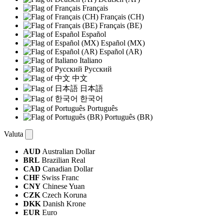
Français
Français (CH)
Français (BE)
Español
Español (MX)
Español (AR)
Italiano
Русский
中文
日本語
한국어
Português
Português (BR)
Valuta
AUD
Australian Dollar
BRL
Brazilian Real
CAD
Canadian Dollar
CHF
Swiss Franc
CNY
Chinese Yuan
CZK
Czech Koruna
DKK
Danish Krone
EUR
Euro