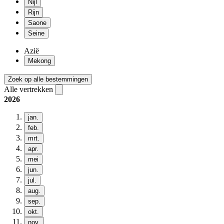
Nijl
Rijn
Saone
Seine
Azië
Mekong
Zoek op alle bestemmingen
Alle vertrekken
2026
jan.
feb.
mrt.
apr.
mei
jun.
jul.
aug.
sep.
okt.
nov.