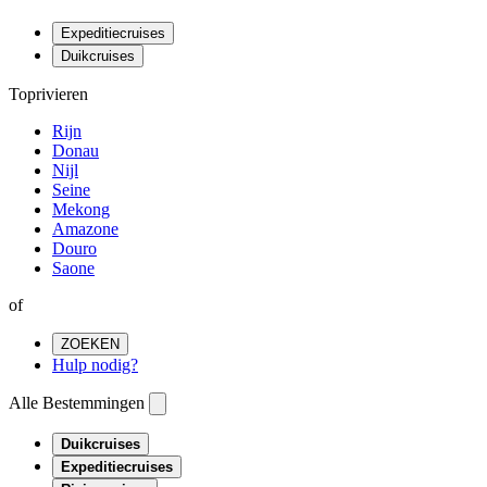
Expeditiecruises
Duikcruises
Toprivieren
Rijn
Donau
Nijl
Seine
Mekong
Amazone
Douro
Saone
of
ZOEKEN
Hulp nodig?
Alle Bestemmingen
Duikcruises
Expeditiecruises