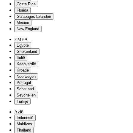
Costa Rica
Florida
Galapagos Eilanden
Mexico
New England
EMEA
Egypte
Griekenland
Italië
Kaapverdië
Kroatië
Noorwegen
Portugal
Schotland
Seychellen
Turkije
Azië
Indonesië
Maldives
Thailand