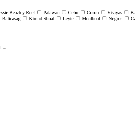
essie Beazley Reef
Palawan
Cebu
Coron
Visayas
Ba
Balicasag
Kimud Shoal
Leyte
Moalboal
Negros
C
 ...