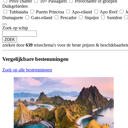
Privé charter
10+ Passagiers
Privécharter of groepen
Duikgebieden
Tubbataha
Puerto Princesa
Apo-eiland
Apo Reef
J
Dumaguete
Gato-eiland
Pescador
Siquijor
Sumilon
Zoek op schip
ZOEK
zoeken door
639
reisschema's voor de beste prijzen & beschikbaarheid
Vergelijkbare bestemmingen
Zoek op alle bestemmingen