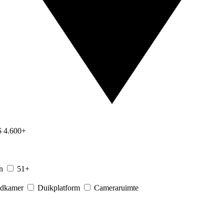
$ 4.600+
en
51+
adkamer
Duikplatform
Cameraruimte