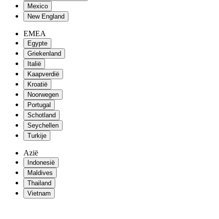
Mexico
New England
EMEA
Egypte
Griekenland
Italië
Kaapverdië
Kroatië
Noorwegen
Portugal
Schotland
Seychellen
Turkije
Azië
Indonesië
Maldives
Thailand
Vietnam