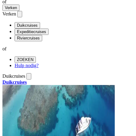
of
Verken
Verken
Duikcruises
Expeditiecruises
Riviercruises
of
ZOEKEN
Hulp nodig?
Duikcruises
Duikcruises