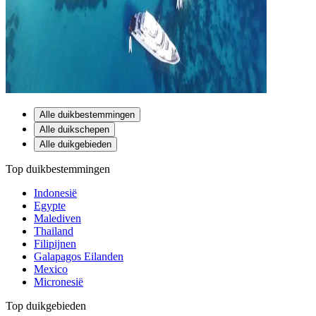
Alle duikbestemmingen
Alle duikschepen
Alle duikgebieden
Top duikbestemmingen
Indonesië
Egypte
Malediven
Thailand
Filipijnen
Galapagos Eilanden
Mexico
Micronesië
Top duikgebieden