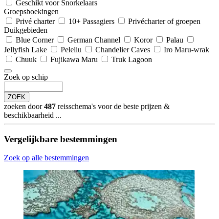
Geschikt voor Snorkelaars
Groepsboekingen
Privé charter
10+ Passagiers
Privécharter of groepen
Duikgebieden
Blue Corner
German Channel
Koror
Palau
Jellyfish Lake
Peleliu
Chandelier Caves
Iro Maru-wrak
Chuuk
Fujikawa Maru
Truk Lagoon
Zoek op schip
ZOEK
zoeken door
487
reisschema's voor de beste prijzen &
beschikbaarheid ...
Vergelijkbare bestemmingen
Zoek op alle bestemmingen