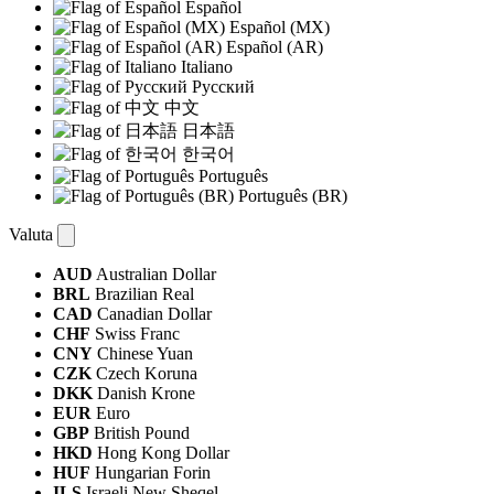
Español
Español (MX)
Español (AR)
Italiano
Русский
中文
日本語
한국어
Português
Português (BR)
Valuta
AUD
Australian Dollar
BRL
Brazilian Real
CAD
Canadian Dollar
CHF
Swiss Franc
CNY
Chinese Yuan
CZK
Czech Koruna
DKK
Danish Krone
EUR
Euro
GBP
British Pound
HKD
Hong Kong Dollar
HUF
Hungarian Forin
ILS
Israeli New Sheqel