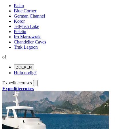
Palau
Blue Corner
German Channel
Koror
Jellyfish Lake
Peleliu
Iro Maru-wrak
Chandelier Caves
Truk Lagoon
of
ZOEKEN
Hulp nodig?
Expeditiecruises
Expeditiecruises