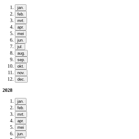
jan.
feb.
mrt.
apr.
mei
jun.
jul.
aug.
sep.
okt.
nov.
dec.
2028
jan.
feb.
mrt.
apr.
mei
jun.