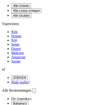
Alle rivieren
Alle cruise schepen
Alle locaties
Toprivieren
Rijn
Donau
Nijl
Seine
Douro
Mekong
Amazone
Saone
of
ZOEKEN
Hulp nodig?
Alle Bestemmingen
De Amerika's
Bahama’s