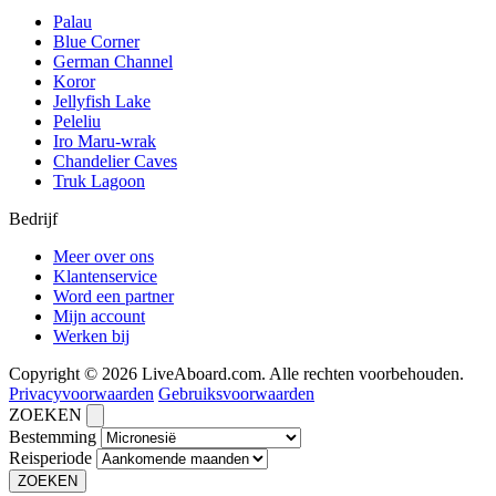
Palau
Blue Corner
German Channel
Koror
Jellyfish Lake
Peleliu
Iro Maru-wrak
Chandelier Caves
Truk Lagoon
Bedrijf
Meer over ons
Klantenservice
Word een partner
Mijn account
Werken bij
Copyright © 2026 LiveAboard.com. Alle rechten voorbehouden.
Privacyvoorwaarden
Gebruiksvoorwaarden
ZOEKEN
Bestemming
Reisperiode
ZOEKEN