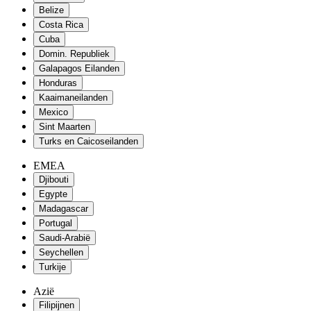
Belize
Costa Rica
Cuba
Domin. Republiek
Galapagos Eilanden
Honduras
Kaaimaneilanden
Mexico
Sint Maarten
Turks en Caicoseilanden
EMEA
Djibouti
Egypte
Madagascar
Portugal
Saudi-Arabië
Seychellen
Turkije
Azië
Filipijnen