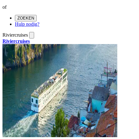
of
ZOEKEN
Hulp nodig?
Riviercruises
Riviercruises