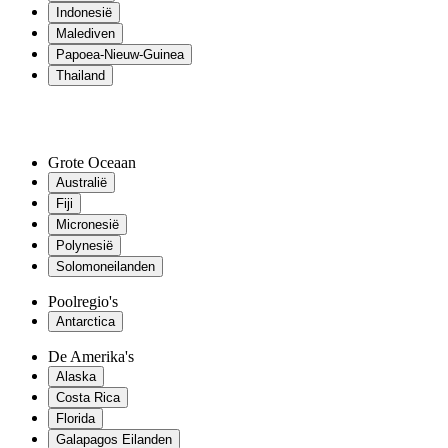
Indonesië
Malediven
Papoea-Nieuw-Guinea
Thailand
Grote Oceaan
Australië
Fiji
Micronesië
Polynesië
Solomoneilanden
Poolregio's
Antarctica
De Amerika's
Alaska
Costa Rica
Florida
Galapagos Eilanden