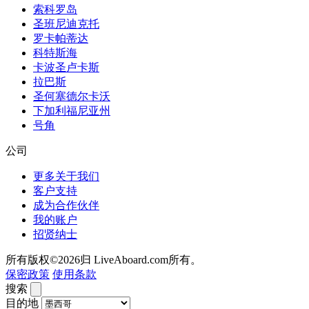
索科罗岛
圣班尼迪克托
罗卡帕蒂达
科特斯海
卡波圣卢卡斯
拉巴斯
圣何塞德尔卡沃
下加利福尼亚州
号角
公司
更多关于我们
客户支持
成为合作伙伴
我的账户
招贤纳士
所有版权©2026归 LiveAboard.com所有。
保密政策
使用条款
搜索
目的地