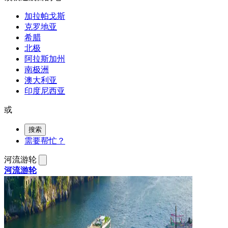
加拉帕戈斯
克罗地亚
希腊
北极
阿拉斯加州
南极洲
澳大利亚
印度尼西亚
或
搜索
需要帮忙？
河流游轮
河流游轮