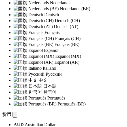
Nederlands
Nederlands (BE)
Deutsch
Deutsch (CH)
Deutsch (AT)
Français
Français (CH)
Français (BE)
Español
Español (MX)
Español (AR)
Italiano
Русский
中文
日本語
한국어
Português
Português (BR)
货币
AUD
Australian Dollar