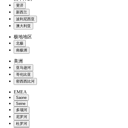
斐济
新西兰
波利尼西亚
澳大利亚
极地地区
北极
南极洲
美洲
亚马逊河
哥伦比亚
密西西比河
EMEA
Saone
Seine
多瑙河
尼罗河
杜罗河