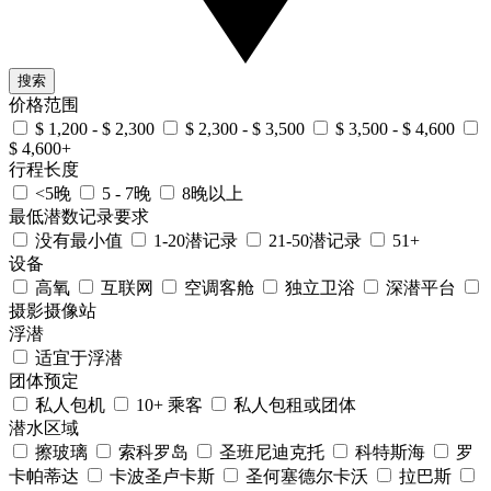
搜索
价格范围
$ 1,200 - $ 2,300
$ 2,300 - $ 3,500
$ 3,500 - $ 4,600
$ 4,600+
行程长度
<5晚
5 - 7晚
8晚以上
最低潜数记录要求
没有最小值
1-20潜记录
21-50潜记录
51+
设备
高氧
互联网
空调客舱
独立卫浴
深潜平台
摄影摄像站
浮潜
适宜于浮潜
团体预定
私人包机
10+ 乘客
私人包租或团体
潜水区域
擦玻璃
索科罗岛
圣班尼迪克托
科特斯海
罗
卡帕蒂达
卡波圣卢卡斯
圣何塞德尔卡沃
拉巴斯