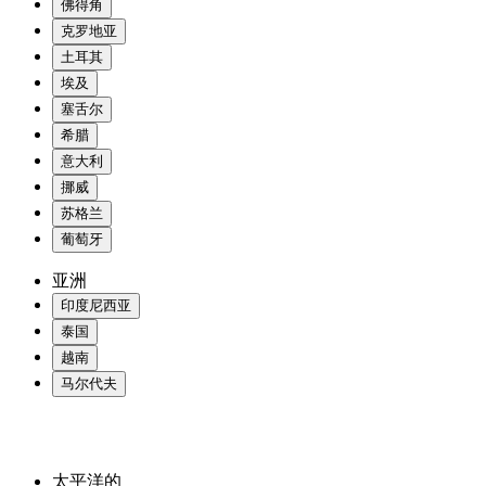
佛得角
克罗地亚
土耳其
埃及
塞舌尔
希腊
意大利
挪威
苏格兰
葡萄牙
亚洲
印度尼西亚
泰国
越南
马尔代夫
太平洋的