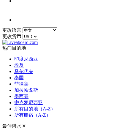
更改语言
更改货币
热门目的地
印度尼西亚
埃及
马尔代夫
泰国
菲律宾
加拉帕戈斯
墨西哥
密克罗尼西亚
所有目的地（A-Z）
所有船宿（A-Z）
最佳潜水区