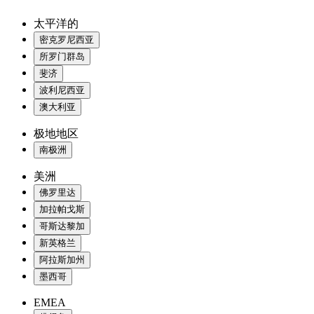
太平洋的
密克罗尼西亚
所罗门群岛
斐济
波利尼西亚
澳大利亚
极地地区
南极洲
美洲
佛罗里达
加拉帕戈斯
哥斯达黎加
新英格兰
阿拉斯加州
墨西哥
EMEA