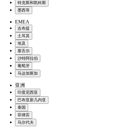
特克斯和凯科斯
墨西哥
EMEA
吉布提
土耳其
埃及
塞舌尔
沙特阿拉伯
葡萄牙
马达加斯加
亚洲
印度尼西亚
巴布亚新几内亚
泰国
菲律宾
马尔代夫