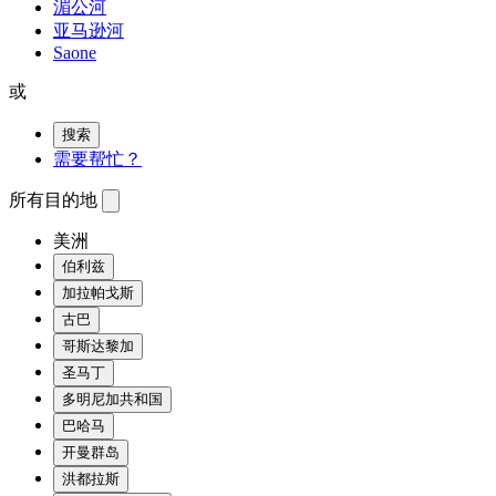
湄公河
亚马逊河
Saone
或
搜索
需要帮忙？
所有目的地
美洲
伯利兹
加拉帕戈斯
古巴
哥斯达黎加
圣马丁
多明尼加共和国
巴哈马
开曼群岛
洪都拉斯