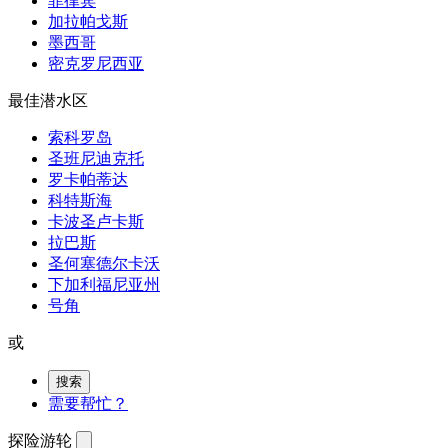
菲律宾
加拉帕戈斯
墨西哥
密克罗尼西亚
最佳潜水区
索科罗岛
圣班尼迪克托
罗卡帕蒂达
科特斯海
卡波圣卢卡斯
拉巴斯
圣何塞德尔卡沃
下加利福尼亚州
号角
或
搜索
需要帮忙？
探险游轮