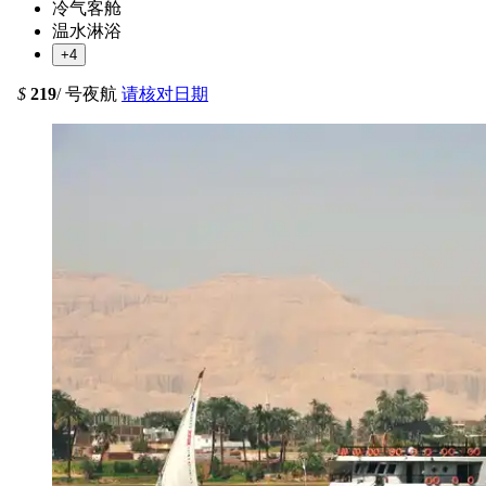
冷气客舱
温水淋浴
+4
$
219
/ 号夜航
请核对日期