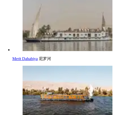
Merit Dahabiya
尼罗河