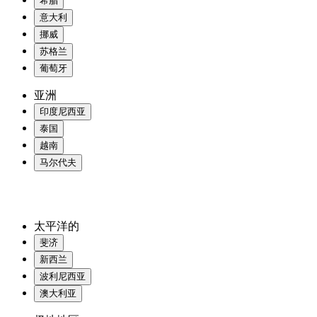
希腊
意大利
挪威
苏格兰
葡萄牙
亚洲
印度尼西亚
泰国
越南
马尔代夫
太平洋的
斐济
新西兰
波利尼西亚
澳大利亚