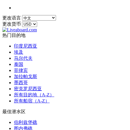
更改语言
更改货币
热门目的地
印度尼西亚
埃及
马尔代夫
泰国
菲律宾
加拉帕戈斯
墨西哥
密克罗尼西亚
所有目的地（A-Z）
所有船宿（A-Z）
最佳潜水区
伯利兹堡礁
图内弗礁