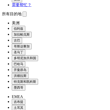
需要帮忙？
所有目的地
美洲
伯利兹
加拉帕戈斯
古巴
哥斯达黎加
圣马丁
多明尼加共和国
巴哈马
开曼群岛
洪都拉斯
特克斯和凯科斯
墨西哥
EMEA
吉布提
土耳其