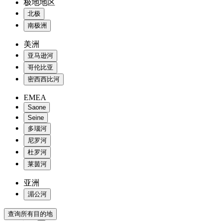
极地地区
北极
南极洲
美洲
亚马逊河
哥伦比亚
密西西比河
EMEA
Saone
Seine
多瑙河
尼罗河
杜罗河
莱茵河
亚洲
湄公河
查询所有目的地