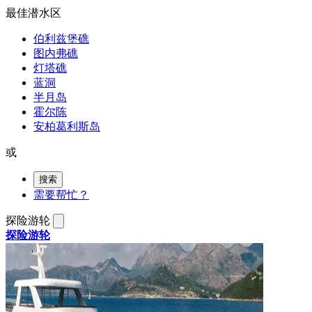
最佳潜水区
伯利兹堡礁
图内弗礁
灯塔礁
蓝洞
半月岛
霍尔陈
安柏葛利斯岛
或
搜索
需要帮忙？
探险游轮
探险游轮