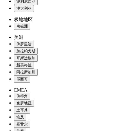
波利尼西亚
澳大利亚
极地地区
南极洲
美洲
佛罗里达
加拉帕戈斯
哥斯达黎加
新英格兰
阿拉斯加州
墨西哥
EMEA
佛得角
克罗地亚
土耳其
埃及
塞舌尔