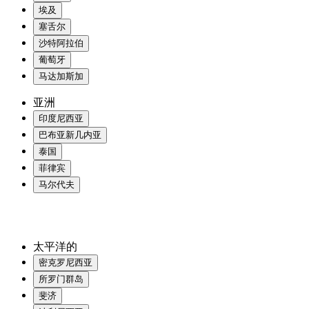
埃及
塞舌尔
沙特阿拉伯
葡萄牙
马达加斯加
亚洲
印度尼西亚
巴布亚新几内亚
泰国
菲律宾
马尔代夫
太平洋的
密克罗尼西亚
所罗门群岛
斐济