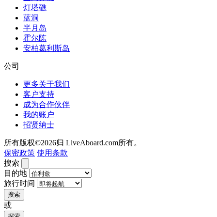
灯塔礁
蓝洞
半月岛
霍尔陈
安柏葛利斯岛
公司
更多关于我们
客户支持
成为合作伙伴
我的账户
招贤纳士
所有版权©2026归 LiveAboard.com所有。
保密政策
使用条款
搜索
目的地
旅行时间
搜索
或
探索