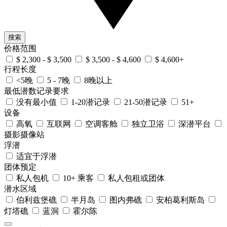
搜索
价格范围
$ 2,300 - $ 3,500
$ 3,500 - $ 4,600
$ 4,600+
行程长度
<5晚
5 - 7晚
8晚以上
最低潜数记录要求
没有最小值
1-20潜记录
21-50潜记录
51+
设备
高氧
互联网
空调客舱
独立卫浴
深潜平台
摄影摄像站
浮潜
适宜于浮潜
团体预定
私人包机
10+ 乘客
私人包租或团体
潜水区域
伯利兹堡礁
半月岛
图内弗礁
安柏葛利斯岛
灯塔礁
蓝洞
霍尔陈