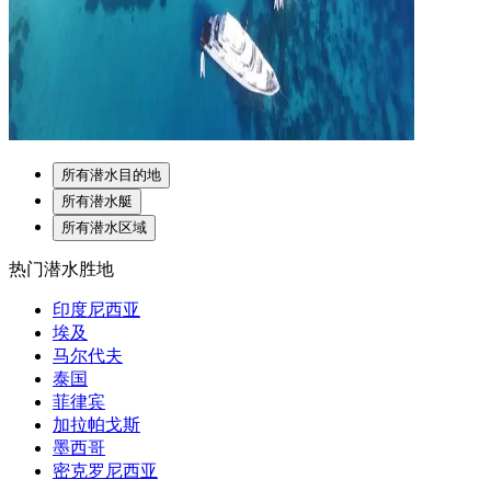
所有潜水目的地
所有潜水艇
所有潜水区域
热门潜水胜地
印度尼西亚
埃及
马尔代夫
泰国
菲律宾
加拉帕戈斯
墨西哥
密克罗尼西亚