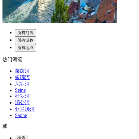
所有河流
所有游轮
所有地点
热门河流
莱茵河
多瑙河
尼罗河
Seine
杜罗河
湄公河
亚马逊河
Saone
或
搜索