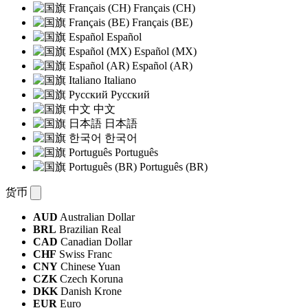
Français (CH)
Français (BE)
Español
Español (MX)
Español (AR)
Italiano
Русский
中文
日本語
한국어
Português
Português (BR)
货币
AUD
Australian Dollar
BRL
Brazilian Real
CAD
Canadian Dollar
CHF
Swiss Franc
CNY
Chinese Yuan
CZK
Czech Koruna
DKK
Danish Krone
EUR
Euro