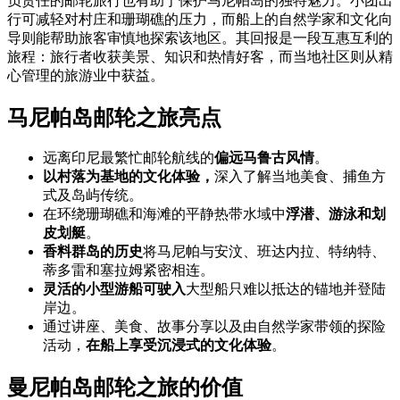
负责任的邮轮旅行也有助于保护马尼帕岛的独特魅力。小团出
行可减轻对村庄和珊瑚礁的压力，而船上的自然学家和文化向
导则能帮助旅客审慎地探索该地区。其回报是一段互惠互利的
旅程：旅行者收获美景、知识和热情好客，而当地社区则从精
心管理的旅游业中获益。
马尼帕岛邮轮之旅亮点
远离印尼最繁忙邮轮航线的
偏远马鲁古风情
。
以村落为基地的文化体验，
深入了解当地美食、捕鱼方
式及岛屿传统。
在环绕珊瑚礁和海滩的平静热带水域中
浮潜、游泳和划
皮划艇
。
香料群岛的历史
将马尼帕与安汶、班达内拉、特纳特、
蒂多雷和塞拉姆紧密相连。
灵活的小型游船可驶入
大型船只难以抵达的锚地并登陆
岸边。
通过讲座、美食、故事分享以及由自然学家带领的探险
活动，
在船上享受沉浸式的文化体验
。
曼尼帕岛邮轮之旅的价值