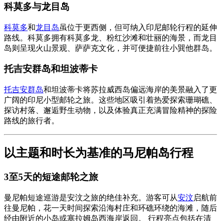
科莫多与龙目岛
科莫多
和
龙目岛
虽位于更西侧，但可纳入印尼邮轮行程的延伸
路线。科莫多拥有科莫多龙、粉红沙滩和壮丽的海景，而龙目
岛则呈现火山景观、萨萨克文化，并可便捷前往小巽他群岛。
托吉安群岛和坦波蒂卡
托吉安群岛
和坦波蒂卡将苏拉威西岛偏远海岸的美景融入了更
广阔的印尼小型邮轮之旅。这些地区吸引着热爱探索珊瑚礁、
探访村落、邂逅野生动物，以及体验真正充满冒险精神的探险
路线的旅行者。
以主题和时长为基准的马尼帕岛行程
3至5天的短途邮轮之旅
曼尼帕短途巡游是安汶之旅的绝佳补充。游客可从
安汶
启航前
往曼尼帕，花一天时间探索沿海村庄和环礁环绕的海滩，随后
经由附近的小岛或塞拉姆岛西海岸返回。 行程亮点包括在清