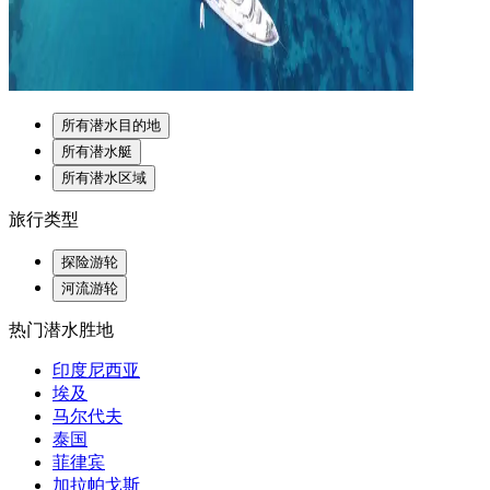
所有潜水目的地
所有潜水艇
所有潜水区域
旅行类型
探险游轮
河流游轮
热门潜水胜地
印度尼西亚
埃及
马尔代夫
泰国
菲律宾
加拉帕戈斯