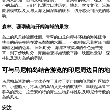
更为人所知，但马尼帕却提供了一个更亲密的视角：在这个较
小的岛屿上，人们可以通过口述历史、地名、饮食文化、沿海
聚居模式以及人与大海之间深厚的联系，切身感受到历史的脉
动。
森林、珊瑚礁与开阔海域的景致
岛上的风景静谧而壮丽。青翠的山丘向椰林环绕的海滩延伸，
狭长的码头横跨在波光粼粼的水面上，小船则标示着村庄与珊
瑚礁之间的边界。 日出时分，海岸常被柔和的金色光芒笼
罩；到了傍晚时分，海面会变得如镜般平静，映照出云彩、森
林以及远方岛屿的剪影。
可与马尼帕岛结合游览的印尼周边目的地
马尼帕岛巡游的一大优势在于其位于更广阔的印尼航行区域之
中。小型船只可将马尼帕岛纳入更长的航线中，串联起马鲁古
群岛的历史、拉贾安帕特的海生生物多样性以及印尼传奇般的
岛屿风光。
安汶