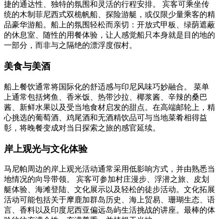
捷的通达性、独特的氛围和灵活的行程安排。 宾客可乘坐传
统的木制菲尼西式双桅帆船、探险游艇，或仅限少量乘客的精
品豪华游船。船上的氛围轻松而亲切：开放式甲板、绿荫遮蔽
的休息室、随性的用餐体验，让人感觉船只本身就是目的地的
一部分，而非与之隔绝的漂浮度假村。
美食与美酒
船上餐饮通常将国际化的舒适感与印尼风味巧妙融合。 菜单
上通常包括烤鱼、香米饭、热带沙拉、椰浆酱、辛辣的桑巴
酱、新鲜水果以及受当地食材启发的甜点。在高端邮轮上，精
心挑选的葡萄酒、鸡尾酒和无酒精饮品可与当地菜肴相得益
彰，将晚餐变成对当日探索之旅的感官延续。
岸上观光与文化体验
马尼帕周边的岸上观光活动通常采用低影响方式，并由熟悉当
地情况的向导带领。 宾客可参加村庄漫步、浮潜之旅、皮划
艇体验、海滩登陆、文化展示以及轻松的徒步活动。文化拓展
活动可能包括关于摩鹿加群岛历史、海上贸易、珊瑚生态、语
言、香料以及印度尼西亚偏远岛屿生活挑战的讲座。最棒的体