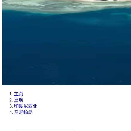
主页
巡航
印度尼西亚
马尼帕岛