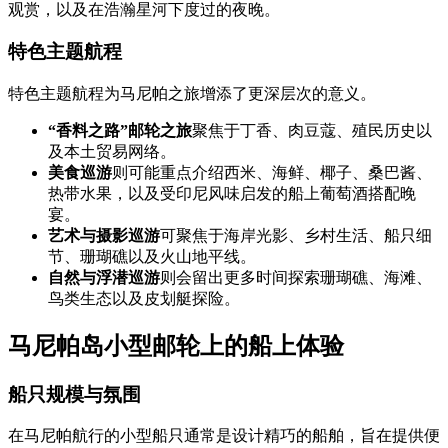
观赏，以及在浩瀚星河下度过的夜晚。
特色主题航程
特色主题航程为马尼帕之旅增添了更深层次的意义。
“香料之路”邮轮之旅
聚焦于丁香、肉豆蔻、殖民历史以
及本土贸易网络。
美食巡游
则可能重点介绍西米、海鲜、椰子、桑巴酱、
热带水果，以及受印尼风味启发的船上葡萄酒搭配晚
宴。
艺术与摄影巡游
可聚焦于海岸光影、乡村生活、船只细
节、珊瑚礁以及火山地平线。
自然与浮潜巡游
则会留出更多时间探索珊瑚礁、海滩、
鸟类生态以及皮划艇探险。
马尼帕岛小型邮轮上的船上体验
船只规模与氛围
在马尼帕航行的小型船只通常是设计精巧的船舶，旨在提供便