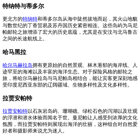
特纳特与蒂多尔
更北方的
特纳特
和蒂多尔岛从海中陡然拔地而起，其火山地貌
与数世纪的丁香贸易及苏丹国历史紧密相连。这些岛屿为马尼
帕邮轮之旅增添了宏大的历史底蕴，尤其是在安汶与北马鲁古
之间的长途航线上。
哈马黑拉
哈尔马赫拉岛
拥有更原始的自然景观、林木葱郁的海岸线、人
迹罕至的海滩以及丰富的海洋生态。对于探险风格的邮轮之
旅，将哈尔马赫拉岛与马尼帕岛相结合，能让宾客更深刻地感
受印度尼西亚东部的辽阔疆域、生物多样性及文化多样性。
拉贾安帕特
拉贾安帕特
以石灰岩岛屿、珊瑚礁、绿松石色的泻湖以及壮观
的浮潜和潜水体验而闻名于世。曼尼帕让人感受到浓厚的文化
氛围，而拉贾安帕特则展现出海洋的壮丽，这种组合对自然爱
好者和摄影师来说尤为迷人。