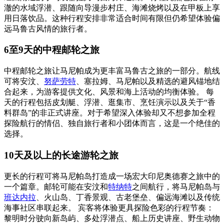
澈的水域浮潜、跟随向导漫步村庄、海滩烧烤以及在甲板上享
用日落饮品。这种行程安排非常适合时间有限但仍希望体验偏
远马鲁古风情的旅行者。
6至9天的中程邮轮之旅
中程邮轮之旅让马尼帕成为更丰富马鲁古之旅的一部分。航线
可将安汶、
努萨劳特
、塞拉姆、马尼帕以及精选的避风锚地结
合起来，为游客提供文化、风景和海上活动的均衡体验。 每
天的行程包括皮划艇、浮潜、逛集市、烹饪演示以及关于“香
料群岛”的非正式讲座。对于希望深入体验却又不想参加全程
探险航行的情侣、独自旅行者和小团体而言，这是一个绝佳的
选择。
10天及以上的长途游轮之旅
更长的行程可将马尼帕岛打造成一场宏大印尼奥德赛之旅中的
一个篇章。邮轮可能在安汶和
特纳特
之间航行，将马尼帕岛与
班达内拉
、火山岛、丁香景观、古老堡垒、偏远海滩以及传统
海事社区串联起来。 宾客将体验更具探险色彩的行程节奏：
黎明时分驶向新岛屿、多处浮潜点、船上历史讲座、野生动物