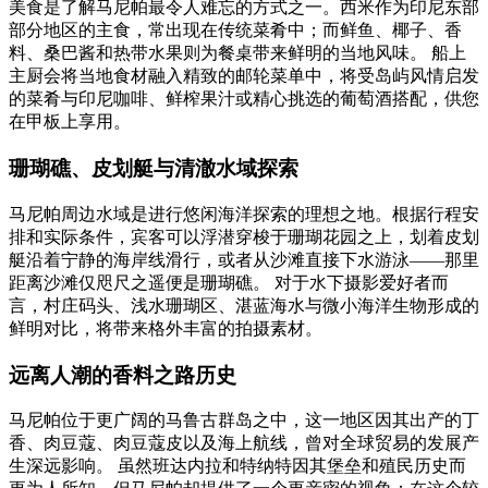
美食是了解马尼帕最令人难忘的方式之一。西米作为印尼东部
部分地区的主食，常出现在传统菜肴中；而鲜鱼、椰子、香
料、桑巴酱和热带水果则为餐桌带来鲜明的当地风味。 船上
主厨会将当地食材融入精致的邮轮菜单中，将受岛屿风情启发
的菜肴与印尼咖啡、鲜榨果汁或精心挑选的葡萄酒搭配，供您
在甲板上享用。
珊瑚礁、皮划艇与清澈水域探索
马尼帕周边水域是进行悠闲海洋探索的理想之地。根据行程安
排和实际条件，宾客可以浮潜穿梭于珊瑚花园之上，划着皮划
艇沿着宁静的海岸线滑行，或者从沙滩直接下水游泳——那里
距离沙滩仅咫尺之遥便是珊瑚礁。 对于水下摄影爱好者而
言，村庄码头、浅水珊瑚区、湛蓝海水与微小海洋生物形成的
鲜明对比，将带来格外丰富的拍摄素材。
远离人潮的香料之路历史
马尼帕位于更广阔的马鲁古群岛之中，这一地区因其出产的丁
香、肉豆蔻、肉豆蔻皮以及海上航线，曾对全球贸易的发展产
生深远影响。 虽然班达内拉和特纳特因其堡垒和殖民历史而