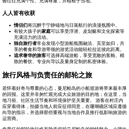
验往往充满个性、充满尊重，并植根于当地。
人人皆有收获
情侣们
将沉醉于宁静锚地与日落航行的浪漫氛围中。
有较大孩子的
家庭
可以享受浮潜、皮划艇和文化探索等
充满活力的活动。
独自旅行者
常会发现小型游船氛围融洽、宾至如归，共
享的餐食和导游带领的游览活动能轻松拉近彼此距离。
追求奢华的旅客
可选择高端游船，享受宽敞的客舱、精
致的餐饮、专业向导以及量身定制的私密体验。
旅行风格与负责任的邮轮之旅
若怀着好奇与尊重的心态，曼尼帕岛的小船巡游将带来最丰厚
的回报。这里并非匆忙观光或大众旅游的目的地；在这里，当
地习俗、社区生活节奏和环境保护至关重要。 游客在村庄内
应穿着得体，拍摄当地人前应征得同意，在珊瑚礁区域应遵循
向导的指示，并选择那些重视与当地合作及推行低影响旅游的
运营商。