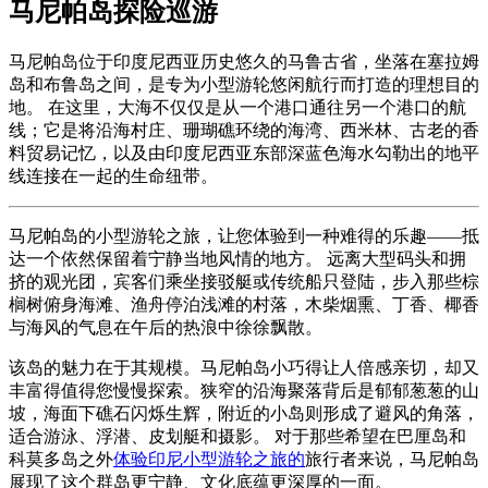
马尼帕岛探险巡游
马尼帕岛位于印度尼西亚历史悠久的马鲁古省，坐落在塞拉姆
岛和布鲁岛之间，是专为小型游轮悠闲航行而打造的理想目的
地。 在这里，大海不仅仅是从一个港口通往另一个港口的航
线；它是将沿海村庄、珊瑚礁环绕的海湾、西米林、古老的香
料贸易记忆，以及由印度尼西亚东部深蓝色海水勾勒出的地平
线连接在一起的生命纽带。
马尼帕岛的小型游轮之旅，让您体验到一种难得的乐趣——抵
达一个依然保留着宁静当地风情的地方。 远离大型码头和拥
挤的观光团，宾客们乘坐接驳艇或传统船只登陆，步入那些棕
榈树俯身海滩、渔舟停泊浅滩的村落，木柴烟熏、丁香、椰香
与海风的气息在午后的热浪中徐徐飘散。
该岛的魅力在于其规模。马尼帕岛小巧得让人倍感亲切，却又
丰富得值得您慢慢探索。狭窄的沿海聚落背后是郁郁葱葱的山
坡，海面下礁石闪烁生辉，附近的小岛则形成了避风的角落，
适合游泳、浮潜、皮划艇和摄影。 对于那些希望在巴厘岛和
科莫多岛之外
体验印尼小型游轮之旅的
旅行者来说，马尼帕岛
展现了这个群岛更宁静、文化底蕴更深厚的一面。