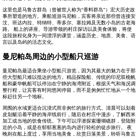
这里也是马鲁古群岛（曾被世人称为“香料群岛”）宏大历史故
事所塑造的地方。乘船巡游马尼帕，宾客将亲近那些曾连接安
汶、班达内拉、特纳特、蒂多尔、塞拉姆及无数小岛的古老海
路。 船上的讲座、导游带领的村庄探访以及美食体验，将使
这段旅程化身为一间漂浮的课堂，涵盖历史、地质、美食、语
言以及岛屿的活态文化。
曼尼帕岛周边的小型船只巡游
曼尼帕岛最适合乘坐小型船只游览，因为其最大的魅力在于那
些大型船只难以抵达的地方。精品探险船、传统的印尼双桅帆
船和豪华帆船可以停泊在宁静的海湾附近，根据天气和海况调
整行程，让宾客有时间悠闲停留，而不是匆匆忙忙地从一个地
标赶往另一个地标。
周围的水域更适合沉浸式而非匆忙的旅行方式。清晨可以划着
皮划艇沿着平静的海岸线前行，随后在村庄中漫步，了解西米
加工或当地的饮食传统。下午可以浮潜探索珊瑚礁群，登陆附
近的小岛，或是在郁郁葱葱的岛内进行轻松的徒步旅行。 夜
晚则在船上度过，享用当地美食，欣赏日落美景，聆听马鲁古