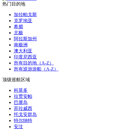
热门目的地
加拉帕戈斯
克罗地亚
希腊
北极
阿拉斯加州
南极洲
澳大利亚
印度尼西亚
所有目的地（A-Z）
所有巡游游船（A-Z）
顶级巡航区域
科莫多
拉贾安帕
巴厘岛
苏拉威西
托戈安群岛
特尔纳特
安汶