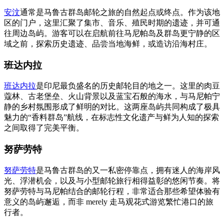
安汶
通常是马鲁古群岛邮轮之旅的自然起点或终点。作为该地
区的门户，这里汇聚了集市、音乐、殖民时期的遗迹，并可通
往周边岛屿。游客可以在启航前往马尼帕岛及群岛更宁静的区
域之前，探索历史遗迹、品尝当地海鲜，或造访沿海村庄。
班达内拉
班达内拉
是印尼最负盛名的历史邮轮目的地之一。这里的肉豆
蔻林、古老堡垒、火山背景以及蓝宝石般的海水，与马尼帕宁
静的乡村氛围形成了鲜明的对比。这两座岛屿共同构成了极具
魅力的“香料群岛”航线，在标志性文化遗产与鲜为人知的探索
之间取得了完美平衡。
努萨劳特
努萨劳特
是马鲁古群岛的又一私密停靠点，拥有迷人的海岸风
光、浮潜机会，以及与小型邮轮旅行相得益彰的悠闲节奏。将
努萨劳特与马尼帕结合的邮轮行程，非常适合那些希望体验有
意义的岛屿邂逅，而非 merely 走马观花式游览繁忙港口的旅
行者。