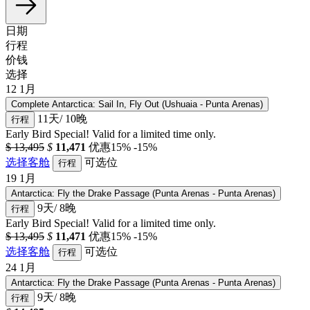
日期
行程
价钱
选择
12
1月
Complete Antarctica: Sail In, Fly Out (Ushuaia - Punta Arenas)
11天/ 10晚
行程
Early Bird Special! Valid for a limited time only.
$ 13,495
$
11,471
优惠15%
-15%
选择客舱
可选位
行程
19
1月
Antarctica: Fly the Drake Passage (Punta Arenas - Punta Arenas)
9天/ 8晚
行程
Early Bird Special! Valid for a limited time only.
$ 13,495
$
11,471
优惠15%
-15%
选择客舱
可选位
行程
24
1月
Antarctica: Fly the Drake Passage (Punta Arenas - Punta Arenas)
9天/ 8晚
行程