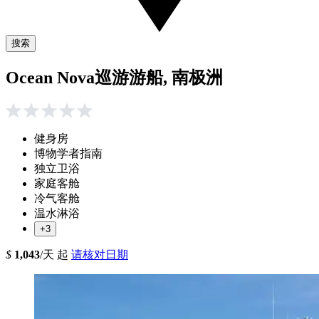
搜索
Ocean Nova巡游游船, 南极洲
健身房
博物学者指南
独立卫浴
家庭客舱
冷气客舱
温水淋浴
+3
$
1,043
/天 起
请核对日期