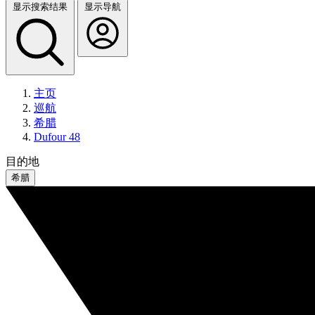
显示搜索结果
显示导航
主页
巡航
希腊
Dufour 48
目的地
希腊