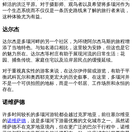
鲜活的洪泛平原。对于摄影师、观鸟者以及希望将多瑙河作为
一个生态系统而不仅仅是一条历史路线来了解的旅行者来说，
这种体验尤为有益。
达尔杰
达尔杰是多瑙河畔的另一个社区，为环绕阿尔杰马斯的旅程增
添了当地特色。与知名港口相比，这里较为安静，但这也是它
的魅力所在。达尔杰等村庄有助于展现河流的日常生活：花
园、捕鱼传统、家庭住宅以及沿岸居民点的缓慢延续。
对于重视真实性的游客来说，在达尔伊停留或游览，有助于平
衡武科瓦尔和奥西耶克更宏大的历史叙事。在这里，多瑙河并
不是一个可供拍照的地标，而是一个邻居、工作场所和永恒的
存在。
诺维萨德
许多时间较长的多瑙河游轮都会越过克罗地亚，前往塞尔维亚
的
诺维萨德
，这是多瑙河下游最优雅的文化城市之一。虽然诺
维萨德不在克罗地亚境内，但在更广泛的巴尔干行程中，诺维