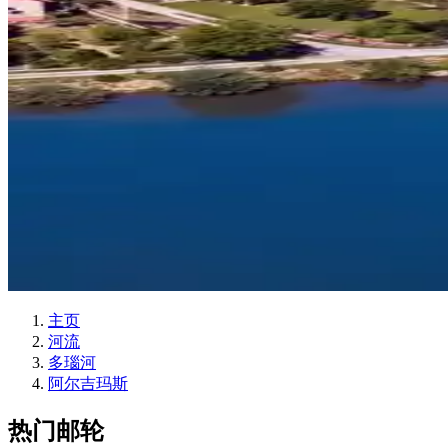
主页
河流
多瑙河
阿尔吉玛斯
热门邮轮