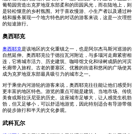
葡萄园营造出克罗地亚东部柔和的田园风光，而在陆地上，则
是轻松惬意的乡村氛围。对于喜欢慢游、小生产者以及通过种
植和服务展现一个地方特色的对话的游客来说，这是一次理想
的短途旅行。
奥西耶克
奥西耶克
是该地区的文化重镇之一，也是阿尔杰马斯河巡游的
自然延伸。奥西耶克位于德拉瓦河附近，与多瑙河走廊紧密相
连，它将城市活力、历史建筑、咖啡馆文化和绿树成荫的河滨
长廊带入旅程。古老的要塞区、优雅的街道和悠闲的广场使其
成为克罗地亚东部最具吸引力的城市之一。
对于乘坐内河游轮的游客来说，奥西耶克往往能让他们感受到
更丰富的地区特色。游览的重点可能是建筑、当地市场、传统
美食或斯拉沃尼亚的历史。这座城市足够大，让人感觉生机勃
勃，但又足够小，可以舒适地游览，因此特别适合有导游带领
的徒步旅行和半天的文化参观。
武科瓦尔