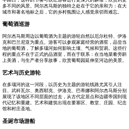
多不同的风景。阿尔杰马斯的独特之处在于它的亲和力：在大
城市和著名地标之后，它的乡村氛围让人感觉亲切而难忘。
葡萄酒巡游
阿尔杰马斯周边以葡萄酒为主题的游轮自然以厄尔杜特、伊洛
克和巴兰尼亚为重点。游客可以参观家庭经营的酒窖，品尝当
地的葡萄酒，了解多瑙河如何影响土壤、气候和贸易。这些行
程的重点不在于正式的品酒室，而在于联系：在当地菜肴旁斟
上美酒，与生产者分享故事，欣赏葡萄园延伸至河边的美景。
艺术与历史游轮
在多瑙河的这一河段，以历史为主题的游轮线路尤其引人注
目。武科瓦尔、奥西耶克、伊洛克、巴蒂娜和阿尔杰马斯分别
展现了该地区不同层面的过去，从古代定居点和边疆帝国到现
代记忆和重建。艺术和建筑出现在要塞区、教堂、庄园、纪念
馆和村庄圣地。
圣诞市场游船