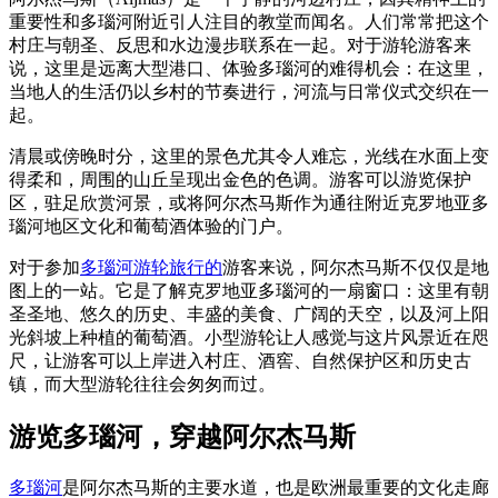
重要性和多瑙河附近引人注目的教堂而闻名。人们常常把这个
村庄与朝圣、反思和水边漫步联系在一起。对于游轮游客来
说，这里是远离大型港口、体验多瑙河的难得机会：在这里，
当地人的生活仍以乡村的节奏进行，河流与日常仪式交织在一
起。
清晨或傍晚时分，这里的景色尤其令人难忘，光线在水面上变
得柔和，周围的山丘呈现出金色的色调。游客可以游览保护
区，驻足欣赏河景，或将阿尔杰马斯作为通往附近克罗地亚多
瑙河地区文化和葡萄酒体验的门户。
对于参加
多瑙河游轮旅行的
游客来说，阿尔杰马斯不仅仅是地
图上的一站。它是了解克罗地亚多瑙河的一扇窗口：这里有朝
圣圣地、悠久的历史、丰盛的美食、广阔的天空，以及河上阳
光斜坡上种植的葡萄酒。小型游轮让人感觉与这片风景近在咫
尺，让游客可以上岸进入村庄、酒窖、自然保护区和历史古
镇，而大型游轮往往会匆匆而过。
游览多瑙河，穿越阿尔杰马斯
多瑙河
是阿尔杰马斯的主要水道，也是欧洲最重要的文化走廊