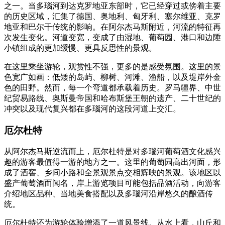
之一。当多瑙河到达克罗地亚东部时，它已经穿过或傍着主要
的历史区域，汇集了德国、奥地利、匈牙利、塞尔维亚、克罗
地亚和巴尔干传统的影响。在阿尔杰马斯附近，河流的特征再
次发生变化。河道变宽，变成了由湿地、葡萄园、港口和边陲
小镇组成的更加缓慢、更具反思性的景观。
在这里乘坐游轮，观赏性不强，更多的是感受氛围。这里的景
色宽广如画：低矮的岛屿、柳树、河滩、渔船，以及堤岸外金
色的田野。然而，每一个弯道都承载着历史。罗马疆界、中世
纪贸易路线、奥斯曼帝国和哈布斯堡王朝的遗产、二十世纪的
冲突以及现代复兴都在多瑙河的这段河道上交汇。
厄尔杜特
从阿尔杰马斯逆流而上，厄尔杜特是对多瑙河葡萄酒文化感兴
趣的游客最值得一游的地方之一。这里的葡萄园高出河面，形
成了酒窖、乡间小路和全景观景点交相辉映的景观。该地区以
盛产葡萄酒而闻名，岸上游览项目可能包括品酒活动，向游客
介绍地区品种、当地美食搭配以及多瑙河沿岸悠久的酿酒传
统。
厄尔杜特还为游轮体验增添了一道风景线。从水上看，山丘和