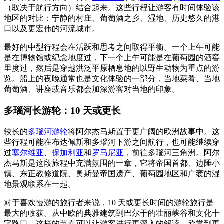
（取决于航行方向）结合起来。这些行程让游客有时间体验该
地区的对比：宁静的村庄、葡萄酒之乡、湿地、历史悠久的港
口以及更宏伟的河流城市。
最好的中型行程会在活跃和思考之间取得平衡。一个上午可能
是在博物馆或纪念地度过，下一个上午可能是在葡萄园的酒窖
里度过，然后是穿越洪泛平原栖息地的以野生动物为重点的游
览。船上的夜晚通常也是文化体验的一部分，当地菜肴、当地
葡萄酒、讲座或音乐都会加深游客对当地的印象。
多瑙河长游轮：10 天或更长
较长的
多瑙河游轮
将阿尔杰马斯置于更广阔的欧洲故事中。这
些行程可能在布达佩斯和多瑙河下游之间航行，也可能继续穿
过
塞尔维亚
、
保加利亚
和
罗马尼亚
，前往多瑙河三角洲。阿尔
杰马斯是这段旅程中充满氛围的一章，它将帝国首都、边陲小
镇、东正教修道院、奥斯曼帝国遗产、葡萄园地区和广袤的湿
地景观联系在一起。
对于喜欢慢游的旅行者来说，10 天或更长时间的游轮旅行是
最大的收获。从中欧的典雅建筑到巴尔干的壮丽峡谷和文化十
字路口，这样的节奏可以让游客进行更深入的解读，欣赏到更