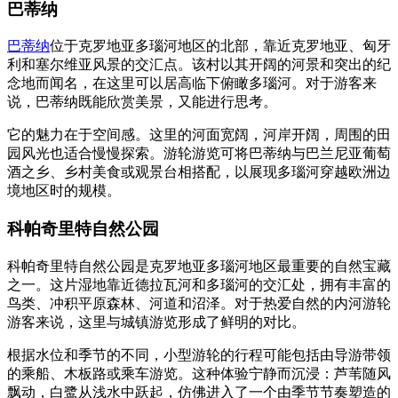
巴蒂纳
巴蒂纳
位于克罗地亚多瑙河地区的北部，靠近克罗地亚、匈牙
利和塞尔维亚风景的交汇点。该村以其开阔的河景和突出的纪
念地而闻名，在这里可以居高临下俯瞰多瑙河。对于游客来
说，巴蒂纳既能欣赏美景，又能进行思考。
它的魅力在于空间感。这里的河面宽阔，河岸开阔，周围的田
园风光也适合慢慢探索。游轮游览可将巴蒂纳与巴兰尼亚葡萄
酒之乡、乡村美食或观景台相搭配，以展现多瑙河穿越欧洲边
境地区时的规模。
科帕奇里特自然公园
科帕奇里特自然公园是克罗地亚多瑙河地区最重要的自然宝藏
之一。这片湿地靠近德拉瓦河和多瑙河的交汇处，拥有丰富的
鸟类、冲积平原森林、河道和沼泽。对于热爱自然的内河游轮
游客来说，这里与城镇游览形成了鲜明的对比。
根据水位和季节的不同，小型游轮的行程可能包括由导游带领
的乘船、木板路或乘车游览。这种体验宁静而沉浸：芦苇随风
飘动，白鹭从浅水中跃起，仿佛进入了一个由季节节奏塑造的