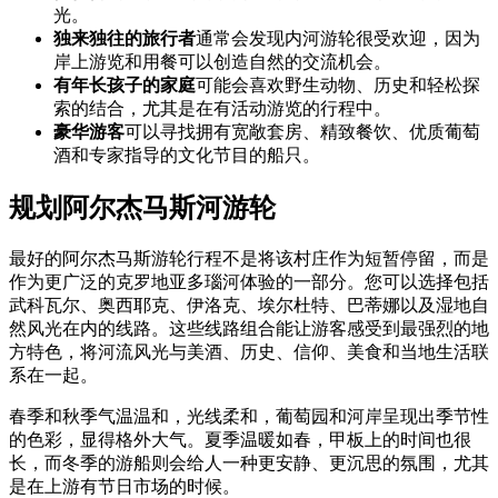
光。
独来独往的旅行者
通常会发现内河游轮很受欢迎，因为
岸上游览和用餐可以创造自然的交流机会。
有年长孩子的家庭
可能会喜欢野生动物、历史和轻松探
索的结合，尤其是在有活动游览的行程中。
豪华游客
可以寻找拥有宽敞套房、精致餐饮、优质葡萄
酒和专家指导的文化节目的船只。
规划阿尔杰马斯河游轮
最好的阿尔杰马斯游轮行程不是将该村庄作为短暂停留，而是
作为更广泛的克罗地亚多瑙河体验的一部分。您可以选择包括
武科瓦尔、奥西耶克、伊洛克、埃尔杜特、巴蒂娜以及湿地自
然风光在内的线路。这些线路组合能让游客感受到最强烈的地
方特色，将河流风光与美酒、历史、信仰、美食和当地生活联
系在一起。
春季和秋季气温温和，光线柔和，葡萄园和河岸呈现出季节性
的色彩，显得格外大气。夏季温暖如春，甲板上的时间也很
长，而冬季的游船则会给人一种更安静、更沉思的氛围，尤其
是在上游有节日市场的时候。