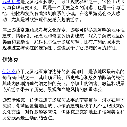
武科瓦尔
是克罗地亚多瑙河上最壮观的驿站之一。它位于武卡
河与多瑙河交汇处，既是一个历史悠久的河港，也是一个与记
忆、韧性和复兴有着深刻联系的小镇。在这里游览会令人感
动，尤其是对欧洲近代史感兴趣的游客。
岸上游通常兼顾思考与文化探索。游客可以参观河畔的地标性
建筑、博物馆、纪念地和修复的历史建筑，深入了解该地区的
美丽和复杂性。武科瓦尔位于多瑙河畔，拥有广阔的滨水景
观和过去与现在的连续性，这也赋予了它强烈的河流特征。
伊洛克
伊洛克
位于克罗地亚东部边缘的多瑙河畔，是该地区最著名的
葡萄酒小镇之一。其山顶环境、历史核心和悠久的酿酒传统使
其成为多瑙河葡萄酒之旅的亮点。小镇上的酒窖、教堂和观景
点给游客带来了历史、景观和当地风情的多重体验。
游览伊洛克，仿佛走进了多瑙河故事的宁静篇章。河水在脚下
流淌，葡萄园覆盖着山坡，小镇的建筑反映了几个世纪以来的
文化交流。对许多游客来说，伊洛克是克罗地亚多瑙河美食和
历史线索最生动的结合点。