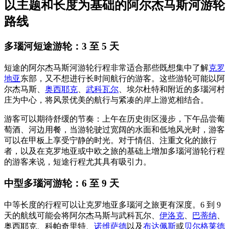
以主题和长度为基础的阿尔杰马斯河游轮
路线
多瑙河短途游轮：3 至 5 天
短途的阿尔杰马斯河游轮行程非常适合那些既想集中了解
克罗
地亚
东部，又不想进行长时间航行的游客。这些游轮可能以阿
尔杰马斯、
奥西耶克
、
武科瓦尔
、埃尔杜特和附近的多瑙河村
庄为中心，将风景优美的航行与紧凑的岸上游览相结合。
游客可以期待舒缓的节奏：上午在历史街区漫步，下午品尝葡
萄酒、河边用餐，当游轮驶过宽阔的水面和低地风光时，游客
可以在甲板上享受宁静的时光。对于情侣、注重文化的旅行
者，以及在克罗地亚或中欧之旅的基础上增加多瑙河游轮行程
的游客来说，短途行程尤其具有吸引力。
中型多瑙河游轮：6 至 9 天
中等长度的行程可以让克罗地亚多瑙河之旅更有深度。6 到 9
天的航线可能会将阿尔杰马斯与武科瓦尔、
伊洛克
、
巴蒂纳
、
奥西耶克、科帕奇里特、
诺维萨德
以及
布达佩斯
或
贝尔格莱德