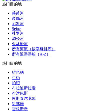
热门目的地
莱茵河
多瑙河
尼罗河
Seine
杜罗河
湄公河
亚马逊河
所有河流（按字母排序）
所有巡游游船（A-Z）
热门目的地
维也纳
牛奶
帕绍
布拉迪斯拉发
布达佩斯
埃斯泰尔戈姆
科赫姆
雷根斯堡