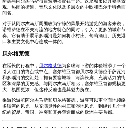
萨德与阿尔杰马斯很自然地搭配在一起。这座城市以其要塞景
观、热闹的街道、音乐文化以及多层次的中欧和巴尔干特色而
闻名。
对于从阿尔杰马斯周围较为宁静的风景开始游览的游客来说，
诺维萨德在不失河流的地方特色的同时，引入了更多的城市节
奏。它有助于展示多瑙河是如何将小村庄、葡萄酒山、历史港
口和主要文化中心连成一体的。
贝尔格莱德
在延长的行程中，
贝尔格莱德
为多瑙河下游的体验增添了一个
引人注目的终点或中点。塞尔维亚首都贝尔格莱德位于萨瓦河
和多瑙河的交汇处，拥有要塞城墙、河滨长廊、充满活力的街
区和深厚的历史感。与阿尔杰马斯相比，塞尔维亚首都规模更
大、氛围更浓，但这种反差也是其魅力所在。
乘游轮游览阿尔杰马斯和贝尔格莱德，游客可以更全面地领略
多瑙河的风光：从充满灵性的村庄和湿地风光，到经过几个世
纪的贸易、帝国、冲突和复兴塑造而成的欧洲主要首都。