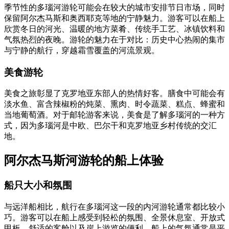
季节性的多瑙河游轮可能会在较大的城市安排节日市场，同时
保留阿尔杰马斯和奥西耶克等地的宁静魅力。游客可以在船上
欣赏冬日的河光、温暖的地方菜肴、传统手工艺、冰镇饮料和
气氛热烈的夜晚。游轮的魅力在于对比：历史中心热闹的集市
与宁静的航行，穿越霜雪覆盖的河流景观。
美食游轮
美食之旅彰显了克罗地亚东部人的热情好客。膳食中可能会有
淡水鱼、富含辣椒粉的炖菜、熏肉、时令蔬菜、糕点、蜂蜜和
当地葡萄酒。对于邮轮游客来说，美食是了解多瑙河的一种方
式，因为多瑙河是中欧、巴尔干和克罗地亚乡村传统的交汇
地。
阿尔杰马斯河游轮的船上体验
船只大小和氛围
与远洋船相比，航行在多瑙河这一段的内河游轮通常都比较小
巧。游客可以在船上感受到轻松的氛围、全景休息室、开放式
甲板、舒适的客舱以及岸上游览的便利。船上的气氛通常是平