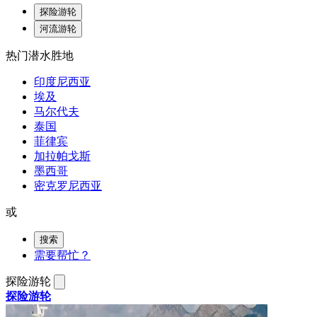
探险游轮
河流游轮
热门潜水胜地
印度尼西亚
埃及
马尔代夫
泰国
菲律宾
加拉帕戈斯
墨西哥
密克罗尼西亚
或
搜索
需要帮忙？
探险游轮
探险游轮