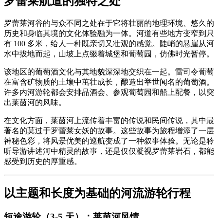
罗蕾莱航道的独特之处
罗蕾莱河谷的与众不同之处在于它将壮丽的地理环境、悠久的
历史和身临其境的文化体验融为一体。河道有些地方变窄到只
有 100 多米，给人一种既亲切又壮观的感觉。陡峭的悬崖从河
水中拔地而起，山坡上点缀着城堡和葡萄园，仿佛时光暂停。
该地区的葡萄酒文化与其地貌深深地交织在一起。雷司令葡萄
在富含矿物质的土壤中茁壮成长，酿造出举世闻名的葡萄酒。
许多内河游轮都会安排品酒会、参观葡萄园和船上配餐，以突
出莱茵河的风味。
在文化方面，莱茵河上流传着丰富的传说和民间传说，其中最
著名的莫过于罗蕾莱女妖的故事。这些故事为旅程增添了一层
神秘色彩，将风景优美的巡航变成了一种叙事体验。无论是聆
听导游讲述河中精灵的故事，还是仅仅凝视罗蕾莱岩石，都能
感受到历史的厚重感。
以主题和长度为基础的河流游轮行程
短途游轮（3-5 天）：莱茵河风情