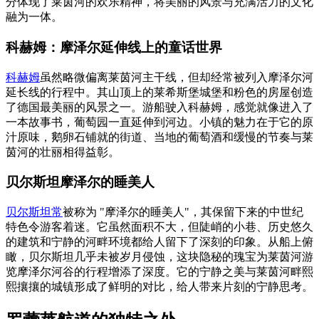
分体现了莱茵河的欢乐精神，将美丽的风景与充满活力的文化
融为一体。
科赫姆：摩泽尔延伸线上的童话世界
科赫姆
虽然略微偏离莱茵河主干线，但却经常被列入摩泽尔河
延长线的行程中。其山顶上的莱希斯堡城堡和粉色的房屋创造
了德国最美丽的风景之一。游船驶入科赫姆，感觉就像进入了
一本故事书，葡萄园一直延伸到河边。小镇的魅力在于它的原
汁原味，鹅卵石铺就的街道、当地的葡萄酒和缓慢的节奏与莱
茵河的壮丽相得益彰。
贝尔斯坦摩泽尔的睡美人
贝尔斯坦常
被称为 "摩泽尔的睡美人"，其保留下来的中世纪
特色令游客着迷。它虽然面积不大，但陡峭的小巷、历史悠久
的建筑和宁静的河畔环境都给人留下了深刻的印象。从船上俯
瞰，贝尔斯坦几乎未被岁月侵蚀，这块隐秘的瑰宝为莱茵河游
览摩泽尔河谷的行程增添了深度。它的宁静之美与莱茵河畔熙
熙攘攘的城镇形成了鲜明的对比，给人带来片刻的宁静思考。