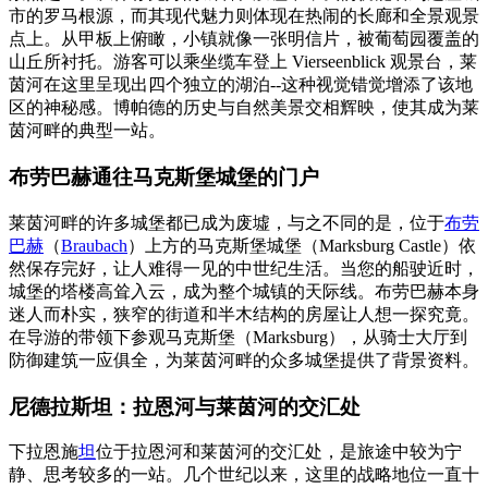
市的罗马根源，而其现代魅力则体现在热闹的长廊和全景观景
点上。从甲板上俯瞰，小镇就像一张明信片，被葡萄园覆盖的
山丘所衬托。游客可以乘坐缆车登上 Vierseenblick 观景台，莱
茵河在这里呈现出四个独立的湖泊--这种视觉错觉增添了该地
区的神秘感。博帕德的历史与自然美景交相辉映，使其成为莱
茵河畔的典型一站。
布劳巴赫通往马克斯堡城堡的门户
莱茵河畔的许多城堡都已成为废墟，与之不同的是，位于
布劳
巴赫
（
Braubach
）上方的马克斯堡城堡（Marksburg Castle）依
然保存完好，让人难得一见的中世纪生活。当您的船驶近时，
城堡的塔楼高耸入云，成为整个城镇的天际线。布劳巴赫本身
迷人而朴实，狭窄的街道和半木结构的房屋让人想一探究竟。
在导游的带领下参观马克斯堡（Marksburg），从骑士大厅到
防御建筑一应俱全，为莱茵河畔的众多城堡提供了背景资料。
尼德拉斯坦：拉恩河与莱茵河的交汇处
下拉恩施
坦
位于拉恩河和莱茵河的交汇处，是旅途中较为宁
静、思考较多的一站。几个世纪以来，这里的战略地位一直十