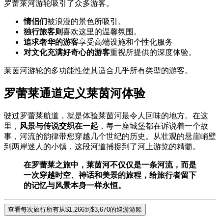
罗蕾莱河游轮吸引了众多游客。
情侣们
被浪漫的景色所吸引。
独行旅客则
喜欢这里的温馨氛围。
追求奢华的游客
享受高端设施和个性化服务
对文化充满好奇心的游客
重视所提供的深度体验。
莱茵河游轮的多功能性使其适合几乎所有类型的游客。
罗蕾莱通道定义莱茵河体验
驶过罗蕾莱航道，就是体验莱茵河最令人回味的地方。在这
里，
风景与传说交织在一起
，每一座城堡都在诉说着一个故
事，河流的韵律带您穿越几个世纪的历史。从壮观的悬崖峭壁
到两岸迷人的小镇，这段河道捕捉到了河上游览的精髓。
在罗蕾莱之旅中，莱茵河不仅仅是一条河流，而是
一次穿越时空、神话和美景的旅程，给旅行者留下
的记忆与风景本身一样永恒。
查看每次旅行所有从$1,266到$3,670的巡游游船