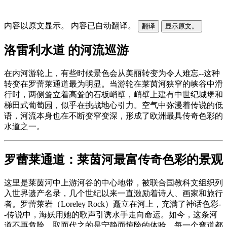
内容以原文显示。
内容已自动翻译。
翻译
显示原文。
洛雷利水道 的河流巡游
在内河游轮上，有些时候景色会从美丽转变为令人难忘--这种
转变在罗蕾莱通道最为明显。当游轮在莱茵河狭窄的峡谷中滑
行时，两侧耸立着高耸的石板峭壁，峭壁上建有中世纪城堡和
梯田式葡萄园，似乎在挑战地心引力。空气中弥漫着传说的低
语，河流本身也在不断变窄变深，形成了欧洲最具传奇色彩的
水道之一。
罗蕾莱通道：莱茵河最富传奇色彩的景观
这里是莱茵河中上游河谷的中心地带，被联合国教科文组织列
入世界遗产名录，几个世纪以来一直激励着诗人、画家和旅行
者。罗蕾莱岩（Loreley Rock）矗立在河上，充满了神话色彩-
-传说中，海妖用她的歌声引诱水手走向命运。如今，这条河
道不再危险，取而代之的是宁静而惊险的体验，每一个弯道都