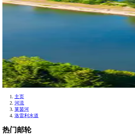
主页
河流
莱茵河
洛雷利水道
热门邮轮