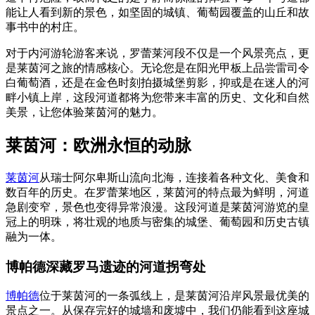
能让人看到新的景色，如坚固的城镇、葡萄园覆盖的山丘和故
事书中的村庄。
对于内河游轮游客来说，罗蕾莱河段不仅是一个风景亮点，更
是莱茵河之旅的情感核心。无论您是在阳光甲板上品尝雷司令
白葡萄酒，还是在金色时刻拍摄城堡剪影，抑或是在迷人的河
畔小镇上岸，这段河道都将为您带来丰富的历史、文化和自然
美景，让您体验莱茵河的魅力。
莱茵河：欧洲永恒的动脉
莱茵河
从瑞士阿尔卑斯山流向北海，连接着各种文化、美食和
数百年的历史。在罗蕾莱地区，莱茵河的特点最为鲜明，河道
急剧变窄，景色也变得异常浪漫。这段河道是莱茵河游览的皇
冠上的明珠，将壮观的地质与密集的城堡、葡萄园和历史古镇
融为一体。
博帕德深藏罗马遗迹的河道拐弯处
博帕德
位于莱茵河的一条弧线上，是莱茵河沿岸风景最优美的
景点之一。从保存完好的城墙和废墟中，我们仍能看到这座城