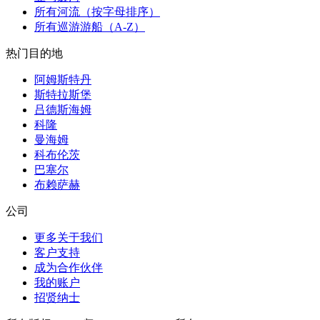
所有河流（按字母排序）
所有巡游游船（A-Z）
热门目的地
阿姆斯特丹
斯特拉斯堡
吕德斯海姆
科隆
曼海姆
科布伦茨
巴塞尔
布赖萨赫
公司
更多关于我们
客户支持
成为合作伙伴
我的账户
招贤纳士