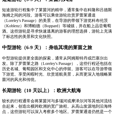
短途游轮行程集中了莱茵河的精华，通常集中在科隆和吕德斯
海姆之间的河段。游客可以乘坐游轮欣赏罗蕾莱通道
（Loreley's Passage）的美景，在导游的带领下游览科布伦茨
（Koblenz）和博帕德（Boppard）等城镇，并在船上品尝葡萄
酒。这些游轮是寻求快速逃离的游客的理想选择，游轮上充满
了标志性的美景和文化快照。
中型游轮（6-9 天）：身临其境的莱茵之旅
中型游轮提供更全面的探索，通常从阿姆斯特丹或巴塞尔出
发。除了罗蕾莱之路（Loreley's Passage），这些行程还包括在
历史名城、葡萄园区和文化中心的停留。游客可以在导游带领
下游览、享受闲暇时光、欣赏巡航美景，从而更深入地领略莱
茵河的风光和传统。
长期游轮（10 天以上）：欧洲大航海
较长的行程通常会将莱茵河与多瑙河或摩泽尔河等其他河流结
合起来，创造出横跨欧洲的宽广旅程。从高山发源地到沿海终
点，这些游轮可以深入考察多个地区。罗蕾莱通道仍然是一个