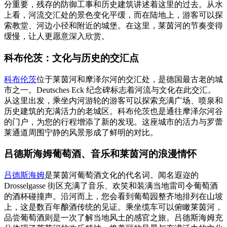
分重要，残存的防御工事和历史建筑讲述着这里的过去。从水
上看，河流交汇处的景色变化平缓，而在陆地上，游客可以探
索教堂、河边小径和附近的城堡。在这里，莱茵河的节奏变得
缓慢，让人更愿意深入欣赏。
科布伦茨：文化与历史的交汇点
科布伦茨
位于莱茵河和摩泽尔河的交汇处，是德国最古老的城
市之一。Deutsches Eck 纪念碑标志着河流与文化在此交汇。
从这里出发，乘坐内河游轮的游客可以探索充满广场、喷泉和
历史建筑的充满活力的老城区。科布伦茨也是通往摩泽尔河谷
的门户，为您的行程增添了新的发现。这座城市的活力与罗蕾
莱通道周围宁静的风景形成了鲜明的对比。
吕德斯海姆葡萄酒、音乐和莱茵河的浪漫情怀
吕德斯海姆
是莱茵河葡萄酒文化的代名词。闻名遐迩的
Drosselgasse 街区充满了音乐、欢笑和装满当地雷司令葡萄酒
的酒杯碰撞声。沿河而上，您会看到葡萄园整齐地排列在山坡
上，这是数百年酿酒传统的见证。乘坐缆车可以俯瞰莱茵河，
品尝葡萄酒则是一次了解当地风土的感官之旅。吕德斯海姆充