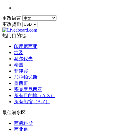
更改语言
更改货币
热门目的地
印度尼西亚
埃及
马尔代夫
泰国
菲律宾
加拉帕戈斯
墨西哥
密克罗尼西亚
所有目的地（A-Z）
所有船宿（A-Z）
最佳潜水区
西凯科斯
西北角