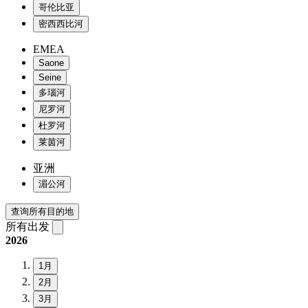
哥伦比亚
密西西比河
EMEA
Saone
Seine
多瑙河
尼罗河
杜罗河
莱茵河
亚洲
湄公河
查询所有目的地
所有出发
2026
1月
2月
3月