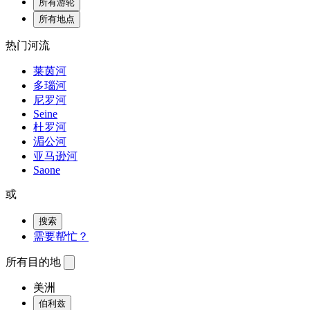
所有游轮
所有地点
热门河流
莱茵河
多瑙河
尼罗河
Seine
杜罗河
湄公河
亚马逊河
Saone
或
搜索
需要帮忙？
所有目的地
美洲
伯利兹