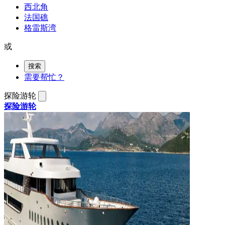
西北角
法国礁
格雷斯湾
或
搜索
需要帮忙？
探险游轮
探险游轮