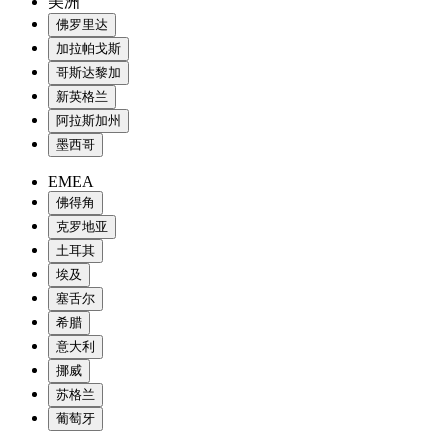
美洲
佛罗里达
加拉帕戈斯
哥斯达黎加
新英格兰
阿拉斯加州
墨西哥
EMEA
佛得角
克罗地亚
土耳其
埃及
塞舌尔
希腊
意大利
挪威
苏格兰
葡萄牙