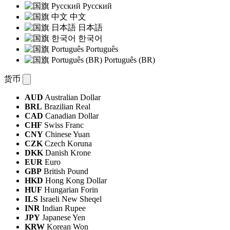
Русский
中文
日本語
한국어
Português
Português (BR)
货币
AUD
Australian Dollar
BRL
Brazilian Real
CAD
Canadian Dollar
CHF
Swiss Franc
CNY
Chinese Yuan
CZK
Czech Koruna
DKK
Danish Krone
EUR
Euro
GBP
British Pound
HKD
Hong Kong Dollar
HUF
Hungarian Forin
ILS
Israeli New Sheqel
INR
Indian Rupee
JPY
Japanese Yen
KRW
Korean Won