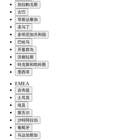
加拉帕戈斯
古巴
哥斯达黎加
圣马丁
多明尼加共和国
巴哈马
开曼群岛
洪都拉斯
特克斯和凯科斯
墨西哥
EMEA
吉布提
土耳其
埃及
塞舌尔
沙特阿拉伯
葡萄牙
马达加斯加