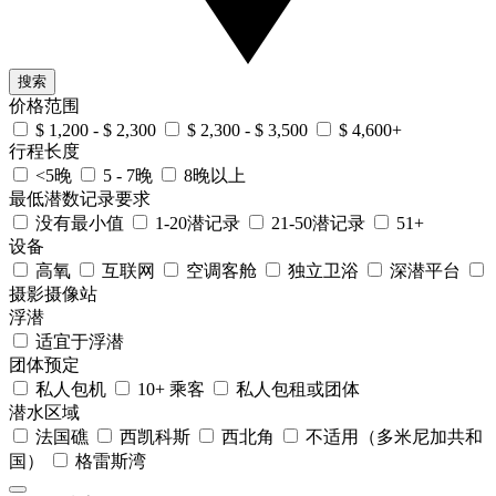
搜索
价格范围
$ 1,200 - $ 2,300
$ 2,300 - $ 3,500
$ 4,600+
行程长度
<5晚
5 - 7晚
8晚以上
最低潜数记录要求
没有最小值
1-20潜记录
21-50潜记录
51+
设备
高氧
互联网
空调客舱
独立卫浴
深潜平台
摄影摄像站
浮潜
适宜于浮潜
团体预定
私人包机
10+ 乘客
私人包租或团体
潜水区域
法国礁
西凯科斯
西北角
不适用（多米尼加共和
国）
格雷斯湾