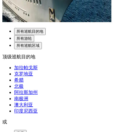
所有巡航目的地
所有游轮
所有巡航区域
顶级巡航目的地
加拉帕戈斯
克罗地亚
希腊
北极
阿拉斯加州
南极洲
澳大利亚
印度尼西亚
或