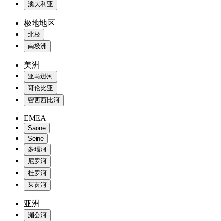
澳大利亚
极地地区
北极
南极洲
美洲
亚马逊河
哥伦比亚
密西西比河
EMEA
Saone
Seine
多瑙河
尼罗河
杜罗河
莱茵河
亚洲
湄公河