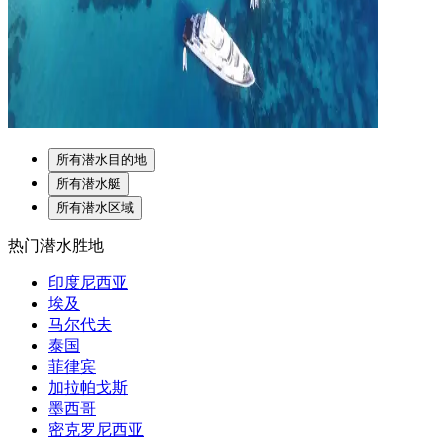
所有潜水目的地
所有潜水艇
所有潜水区域
热门潜水胜地
印度尼西亚
埃及
马尔代夫
泰国
菲律宾
加拉帕戈斯
墨西哥
密克罗尼西亚