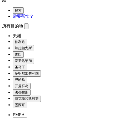
或
搜索
需要帮忙？
所有目的地
美洲
伯利兹
加拉帕戈斯
古巴
哥斯达黎加
圣马丁
多明尼加共和国
巴哈马
开曼群岛
洪都拉斯
特克斯和凯科斯
墨西哥
EMEA