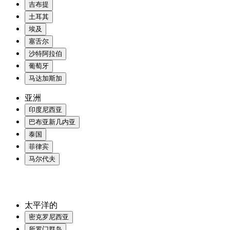
吉布提
土耳其
埃及
塞舌尔
沙特阿拉伯
葡萄牙
马达加斯加
亚洲
印度尼西亚
巴布亚新几内亚
泰国
菲律宾
马尔代夫
太平洋的
密克罗尼西亚
所罗门群岛