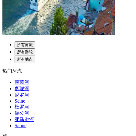
所有河流
所有游轮
所有地点
热门河流
莱茵河
多瑙河
尼罗河
Seine
杜罗河
湄公河
亚马逊河
Saone