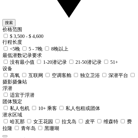
搜索
价格范围
$ 3,500 - $ 4,600
行程长度
<5晚
5 - 7晚
8晚以上
最低潜数记录要求
没有最小值
1-20潜记录
21-50潜记录
51+
设备
高氧
互联网
空调客舱
独立卫浴
深潜平台
摄影摄像站
浮潜
适宜于浮潜
团体预定
私人包机
10+ 乘客
私人包租或团体
潜水区域
哈瓦那
女王花园
拉戈岛
皮平
维森特
费
拉隆
青年岛
黑珊瑚