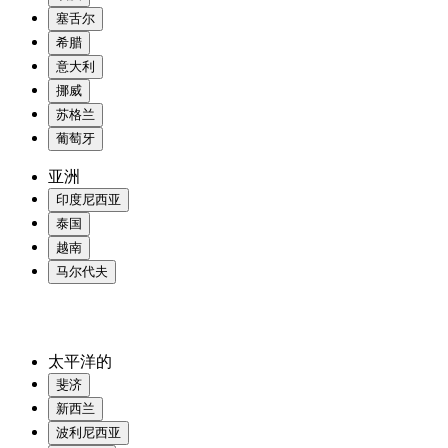
塞舌尔
希腊
意大利
挪威
苏格兰
葡萄牙
亚洲
印度尼西亚
泰国
越南
马尔代夫
太平洋的
斐济
新西兰
波利尼西亚