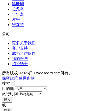
黑珊瑚
拉戈岛
青年岛
皮平
维森特
公司
更多关于我们
客户支持
成为合作伙伴
我的账户
招贤纳士
所有版权©2026归 LiveAboard.com所有。
保密政策
使用条款
搜索
目的地
旅行时间
搜索
或
探索