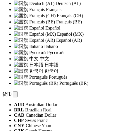
Deutsch (AT)
Français
Français (CH)
Français (BE)
Español
Español (MX)
Español (AR)
Italiano
Русский
中文
日本語
한국어
Português
Português (BR)
货币
AUD
Australian Dollar
BRL
Brazilian Real
CAD
Canadian Dollar
CHF
Swiss Franc
CNY
Chinese Yuan
CZK
Czech Koruna