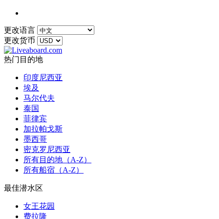
更改语言
更改货币
热门目的地
印度尼西亚
埃及
马尔代夫
泰国
菲律宾
加拉帕戈斯
墨西哥
密克罗尼西亚
所有目的地（A-Z）
所有船宿（A-Z）
最佳潜水区
女王花园
费拉隆