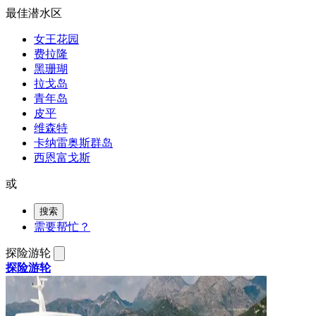
最佳潜水区
女王花园
费拉隆
黑珊瑚
拉戈岛
青年岛
皮平
维森特
卡纳雷奥斯群岛
西恩富戈斯
或
搜索
需要帮忙？
探险游轮
探险游轮