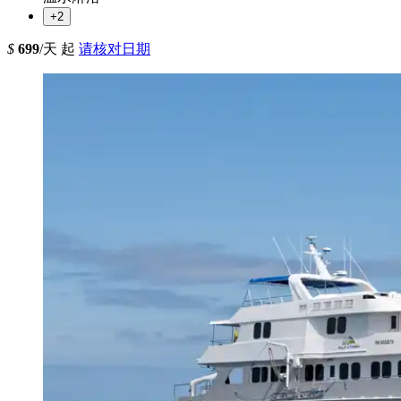
+2
$
699
/天 起
请核对日期