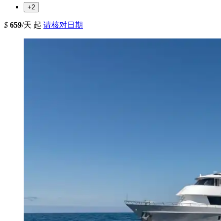
+2
$
659
/天 起
请核对日期