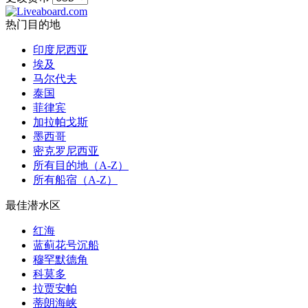
热门目的地
印度尼西亚
埃及
马尔代夫
泰国
菲律宾
加拉帕戈斯
墨西哥
密克罗尼西亚
所有目的地（A-Z）
所有船宿（A-Z）
最佳潜水区
红海
蓝蓟花号沉船
穆罕默德角
科莫多
拉贾安帕
蒂朗海峡