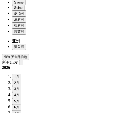
Saone
Seine
多瑙河
尼罗河
杜罗河
莱茵河
亚洲
湄公河
查询所有目的地
所有出发
2026
1月
2月
3月
4月
5月
6月