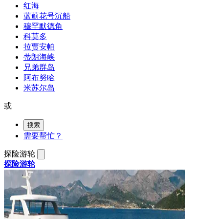
红海
蓝蓟花号沉船
穆罕默德角
科莫多
拉贾安帕
蒂朗海峡
兄弟群岛
阿布努哈
米苏尔岛
或
搜索
需要帮忙？
探险游轮
探险游轮