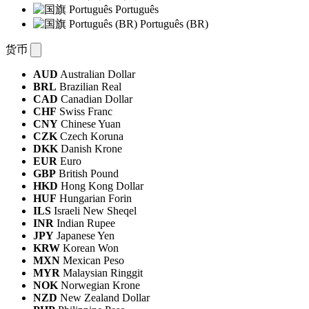
Português
Português (BR)
货币
AUD
Australian Dollar
BRL
Brazilian Real
CAD
Canadian Dollar
CHF
Swiss Franc
CNY
Chinese Yuan
CZK
Czech Koruna
DKK
Danish Krone
EUR
Euro
GBP
British Pound
HKD
Hong Kong Dollar
HUF
Hungarian Forin
ILS
Israeli New Sheqel
INR
Indian Rupee
JPY
Japanese Yen
KRW
Korean Won
MXN
Mexican Peso
MYR
Malaysian Ringgit
NOK
Norwegian Krone
NZD
New Zealand Dollar