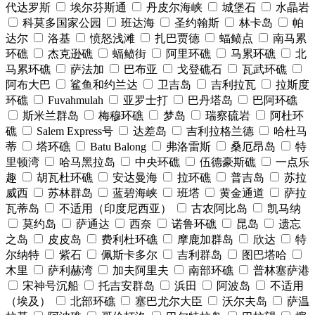
代达罗斯
埃尔芬斯通
丹皮尔海峡
城堡石
水晶岩
科莫多国家公园
班达海
圣约翰斯
林卡岛
帕
达尔
洛基
愤怒浅滩
扎巴贾德
蝠鲼点
南马累
环礁
杰克逊礁
蝠鲼街
阿里环礁
马累环礁
北
马累环礁
萨法加
巴布亚
戈登礁石
瓦武环礁
阿布大巴
鲨鱼和约兰达
卫吉岛
吉利拉瓦
拉斯度
环礁
Fuvahmulah
亚罗士打
巴丹塔岛
巴阿环礁
斯米兰群岛
梅穆环礁
梦岛
瑞察硫岩
阿杜环
礁
Salem Express号
达差岛
吉利拉格兰德
哈杜马
蒂
塔环礁
Batu Balong
弗洛雷斯
桑厄昂岛
特
里顿湾
哈马黑拉岛
中央环礁
伍德豪斯礁
一点乐
趣
胡瓦杜环礁
安达曼海
拉环礁
普吉岛
苏拉
威西
苏林群岛
蓝碧海峡
班塔
黄金通道
萨拉
瓦蒂岛
不适用（印度尼西亚）
古农阿比岛
凯马纳
莫约岛
萨通达
西奈
诺鲁环礁
昆岛
遗忘
之岛
皮皮岛
费利杜环礁
摩鹿加群岛
欣达
特
尔纳特
紫石
佩斯卡多尔
吉利群岛
图巴塔哈
木里
萨利赫湾
加夫阿里夫
南部环礁
普林塞萨港
宋神号沉船
托吉安群岛
浜田
阿波岛
不适用
（埃及）
北部环礁
塞巴尤尔大臣
沃尔夫岛
萨温