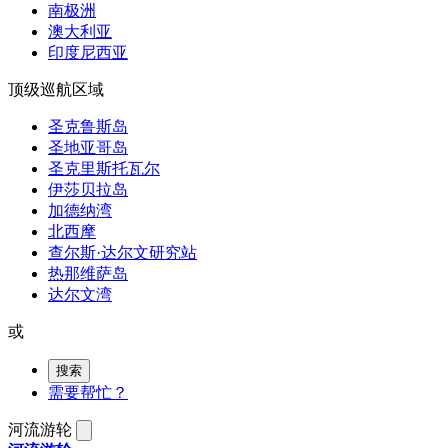
南极洲
澳大利亚
印度尼西亚
顶级巡航区域
圣克鲁斯岛
圣地亚哥岛
圣克里斯托瓦尔
伊莎贝拉岛
加德纳湾
北西摩
查尔斯·达尔文研究站
热那维萨岛
达尔文湾
或
搜索
需要帮忙？
河流游轮