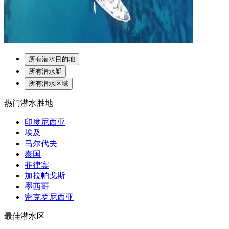
所有潜水目的地
所有潜水艇
所有潜水区域
热门潜水胜地
印度尼西亚
埃及
马尔代夫
泰国
菲律宾
加拉帕戈斯
墨西哥
密克罗尼西亚
最佳潜水区