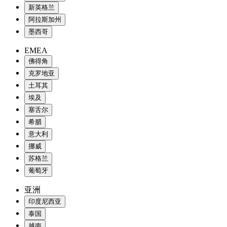
新英格兰
阿拉斯加州
墨西哥
EMEA
佛得角
克罗地亚
土耳其
埃及
塞舌尔
希腊
意大利
挪威
苏格兰
葡萄牙
亚洲
印度尼西亚
泰国
越南