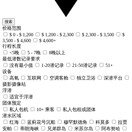
搜索
价格范围
$ 0 - $ 1,200
$ 1,200 - $ 2,300
$ 2,300 - $ 3,500
$
3,500 - $ 4,600
$ 4,600+
行程长度
<5晚
5 - 7晚
8晚以上
最低潜数记录要求
没有最小值
1-20潜记录
21-50潜记录
51+
设备
高氧
互联网
空调客舱
独立卫浴
深潜平台
摄影摄像站
浮潜
适宜于浮潜
团体预定
私人包机
10+ 乘客
私人包租或团体
潜水区域
红海
蓝蓟花号沉船
穆罕默德角
科莫多
拉贾
安帕
蒂朗海峡
兄弟群岛
米苏尔岛
阿布努哈