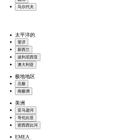
马尔代夫
太平洋的
斐济
新西兰
波利尼西亚
澳大利亚
极地地区
北极
南极洲
美洲
亚马逊河
哥伦比亚
密西西比河
EMEA