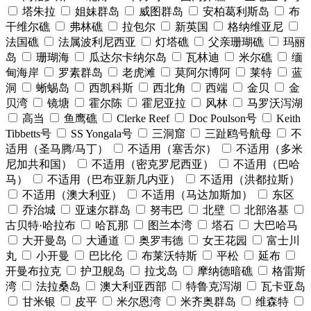
塔朱拉
姐妹群岛
威图群岛
安柏葛利斯岛
布
干维尔礁
弗林礁
拉包尔
新英国
格纳维亚尼
法国礁
法属波利尼西亚
灯塔礁
父亲珊瑚礁
玛丽
岛
珊瑚海
瓜达尔卡纳尔岛
瓦林迪
米尔礁
缅
甸海岸
罗素群岛
老虎滩
莫阿尔博阿
莱特
蓝
洞
蜥蜴岛
西凯科斯
西北角
西端
金贝
金
贝湾
镜塘
霍尔陈
霍尼亚拉
风林
马罗沃泻湖
高当
鱼鹰礁
Clerke Reef
Doc Poulson号
Keith
Tibbetts号
SS Yongala号
三洞窟
三趾鸥号航母
不
适用（圣马腾/马丁）
不适用（塞舌尔）
不适用（多米
尼加共和国）
不适用（密克罗尼西亚）
不适用（巴哈
马）
不适用（巴布亚新几内亚）
不适用（洪都拉斯）
不适用（澳大利亚）
不适用（马达加斯加）
东区
乔治城
亚速尔群岛
努韦巴
北壁
北部洛基
古贝特·哈拉布
哈瓦那
图兰本湾
塔石
大巴哈马
大开曼岛
大通道
奥罗韦德
女王花园
富士川
丸
小开曼
巴比伦
布莱沃特斯
平松
延布
开曼布拉克
护卫舰岛
拉戈岛
摩纳德暗礁
格雷斯
湾
法拉桑岛
澳大利亚西部
特鲁克泻湖
瓦卡亚岛
甘米银
皮平
米尔恩湾
米齐奥群岛
维森特