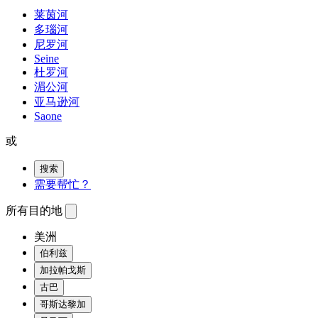
莱茵河
多瑙河
尼罗河
Seine
杜罗河
湄公河
亚马逊河
Saone
或
搜索
需要帮忙？
所有目的地
美洲
伯利兹
加拉帕戈斯
古巴
哥斯达黎加