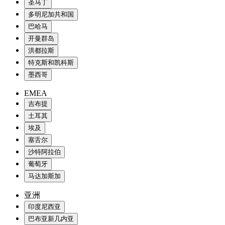
圣马丁
多明尼加共和国
巴哈马
开曼群岛
洪都拉斯
特克斯和凯科斯
墨西哥
EMEA
吉布提
土耳其
埃及
塞舌尔
沙特阿拉伯
葡萄牙
马达加斯加
亚洲
印度尼西亚
巴布亚新几内亚