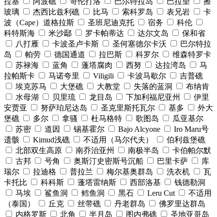
拉基
阿波礁
哥伦打洛
巴尔特拉岛
巴拉望
擦
玻璃
杰西比兹利礁
比马
索科罗岛
表兄岩
卡
波（Cape）道格拉斯
圣班尼迪克托
宿务
科伦
科特斯海
米沙鄢
罗卡帕蒂达
达尔文岛
保和省
八打雁
卡波圣卢卡斯
圣何塞德尔卡沃
巴尔特拉
岛
帕劳
德国通道
拉巴斯
科罗尔
维森特罗卡
苏禄海
蓝角
蓬塔腐肉
西努
达拉湾岛
马
拉帕斯卡
马诺夸里
Viligili
卡波马歇尔
吉普礁
埃克苏马
大堡礁
大教堂
失落的蓝洞
布纳肯
水母湖
贝里琉
龙目岛
下加利福尼亚州
伊里
安贾亚
努萨珀尼达岛
圣克里斯托瓦尔
基多
外大
堡礁
多尔
拿骚
杜马格特
歌图岛
瓜亚基尔
苏密
道因
锡基霍尔
Bajo Alcyone
Iro Maru号
遗骸
Kimud浅礁
不适用（马尔代夫）
伯利兹堡礁
北部双生高原
南乔治亚州
南极半岛
卡伯帕尔默
古邦
号角
奥斯汀史密斯号沉船
巴里卡萨
库
瑞尔
拉迪格
普拉兰
梅尔基奥群岛
洗衣机
瓦
卡托比
科科斯
蓬塔雷纳斯
西部洛基
钱德勒洞
马埃
鲨鱼洞
鳕鱼洞
黑石
Leru Cut
不适用
（泰国）
丘克
丝带礁
丹老群岛
佛罗里达群岛
内格罗斯
北角
半月岛
图内弗礁
圣地亚哥岛