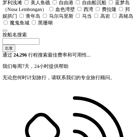
罗利浅滩
美人鱼礁
自由港
自由船沉船
蓝梦岛
（Nusa Lembongan）
血色湾壁
西湾
费拉隆
邦
妮拱门
青年岛
马尔马里斯
马当
高岩
高铭岛
魔鬼鱼城
黑珊瑚
按船名搜索
出发
通过
24,296
行程搜索最佳费率和可用性...
我们每周7天，24小时提供帮助
无论您何时计划旅行，请联系我们的专业旅行顾问。