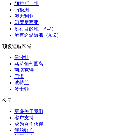
阿拉斯加州
南极洲
澳大利亚
印度尼西亚
所有目的地（A-Z）
所有巡游游船（A-Z）
顶级巡航区域
纽波特
马萨葡萄园岛
南塔克特
巴港
波特兰
波士顿
公司
更多关于我们
客户支持
成为合作伙伴
我的账户