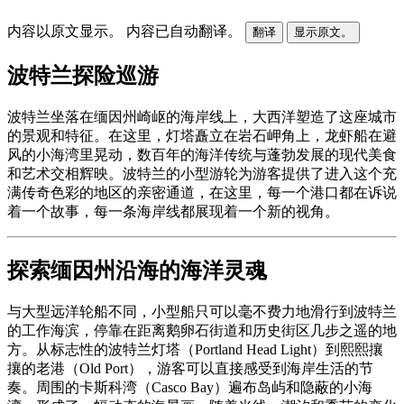
内容以原文显示。
内容已自动翻译。
翻译
显示原文。
波特兰探险巡游
波特兰坐落在缅因州崎岖的海岸线上，大西洋塑造了这座城市
的景观和特征。在这里，灯塔矗立在岩石岬角上，龙虾船在避
风的小海湾里晃动，数百年的海洋传统与蓬勃发展的现代美食
和艺术交相辉映。波特兰的小型游轮为游客提供了进入这个充
满传奇色彩的地区的亲密通道，在这里，每一个港口都在诉说
着一个故事，每一条海岸线都展现着一个新的视角。
探索缅因州沿海的海洋灵魂
与大型远洋轮船不同，小型船只可以毫不费力地滑行到波特兰
的工作海滨，停靠在距离鹅卵石街道和历史街区几步之遥的地
方。从标志性的波特兰灯塔（Portland Head Light）到熙熙攘
攘的老港（Old Port），游客可以直接感受到海岸生活的节
奏。周围的卡斯科湾（Casco Bay）遍布岛屿和隐蔽的小海