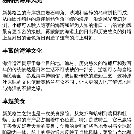
独特的海岸风光
新英格兰的海岸线由岩石岬角、沙滩和幽静的岛屿拼接而成。
从缅因州崎岖的悬崖到鳕鱼角平缓的海岸，沿途风光变幻莫
测。小船可以驶入隐蔽的海湾和鲜为人知的港口，与沿途的风
景有更亲密的接触。雾蒙蒙的海港上的日出和历史悠久的灯塔
上反射出的金色落日创造了难忘的海上时刻。
丰富的海洋文化
海洋遗产贯穿于每个目的地。渔村、历史悠久的造船厂和数百
年的传统依然是日常生活不可或缺的一部分。游客可以与当地
渔民会面，参观海事博物馆，或目睹传统的造船工艺。这种原
汁原味的文化使新英格兰与众不同，让人更深入地了解该地区
与海洋的不解之缘。
卓越美食
新英格兰之旅也是一次美食探险。从龙虾和蛤蜊到扇贝和牡
蛎，新鲜的海产品占据着中心位置。特别是波特兰，它已赢得
了美食爱好者天堂的美誉，创新的厨师们将当地食材与全球影
响融为一体。船上的餐饮通常反映了当地风味，菜肴与当地酿