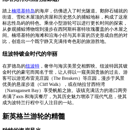
踏上
楠塔基特岛
的海岸，仿佛进入了时光隧道。鹅卵石铺就的
街道、雪松木屋顶的房屋和历史悠久的捕鲸地标，构成了这座
标志性岛屿的特色。乘坐小型游轮可以进行更长时间的探索，
从参观捕鲸博物馆到漫步在西阿斯科塞特玫瑰覆盖的小木屋之
间。楠塔基特的海滩和沿海小径与其丰富的历史形成自然的对
比，创造出一个既宁静又充满传奇色彩的旅游胜地。
纽波特镀金时代的华丽
在罗德岛的
纽波特
，奢华与海滨美景交相辉映。纽波特因其镀
金时代的豪宅而闻名于世，让人得以一窥美国贵族的过去。游
客可以游览布雷克庄园（The Breakers）等庄园，漫步于风景
优美的悬崖步道（Cliff Walk），或在纳拉甘西特湾
（Narragansett Bay）享受帆船之旅。该镇充满活力的港口两旁
布满了яхts 和海滨餐厅，为其历史魅力增添了现代气息，使其
成为波特兰行程中引人注目的一站。
新英格兰游轮的精髓