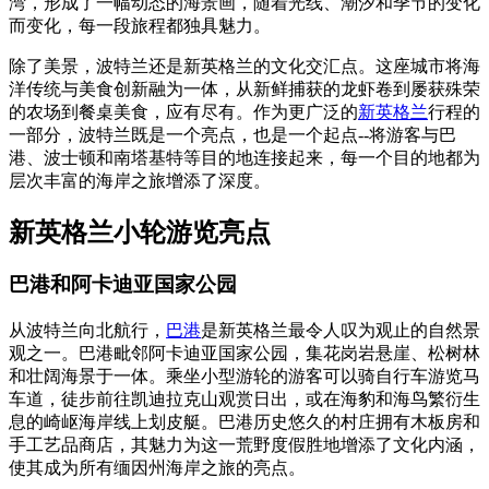
湾，形成了一幅动态的海景画，随着光线、潮汐和季节的变化
而变化，每一段旅程都独具魅力。
除了美景，波特兰还是新英格兰的文化交汇点。这座城市将海
洋传统与美食创新融为一体，从新鲜捕获的龙虾卷到屡获殊荣
的农场到餐桌美食，应有尽有。作为更广泛的
新英格兰
行程的
一部分，波特兰既是一个亮点，也是一个起点--将游客与巴
港、波士顿和南塔基特等目的地连接起来，每一个目的地都为
层次丰富的海岸之旅增添了深度。
新英格兰小轮游览亮点
巴港和阿卡迪亚国家公园
从波特兰向北航行，
巴港
是新英格兰最令人叹为观止的自然景
观之一。巴港毗邻阿卡迪亚国家公园，集花岗岩悬崖、松树林
和壮阔海景于一体。乘坐小型游轮的游客可以骑自行车游览马
车道，徒步前往凯迪拉克山观赏日出，或在海豹和海鸟繁衍生
息的崎岖海岸线上划皮艇。巴港历史悠久的村庄拥有木板房和
手工艺品商店，其魅力为这一荒野度假胜地增添了文化内涵，
使其成为所有缅因州海岸之旅的亮点。