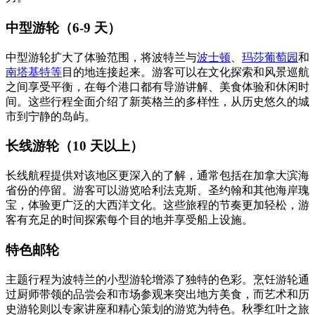
中型游轮（6-9 天）
中型游轮扩大了体验范围，将波特兰与
波士顿
、
玛莎葡萄园
和
南塔基特等
目的地连接起来。游客可以在文化探索和风景巡航
之间享受平衡，在每个港口都有导游讲解、美食体验和休闲时
间。这些行程全面介绍了新英格兰的多样性，从历史悠久的城
市到宁静的岛屿。
长线游轮（10 天以上）
长线航程提供对该地区更深入的了解，通常包括在加拿大滨海
省份的停留。游客可以游览哈利法克斯、圣约翰和其他海岸瑰
宝，体验更广泛的大西洋文化。这些旅程的节奏更加轻松，游
客有充足的时间探索每个目的地并享受船上设施。
特色邮轮
主题行程为波特兰的小型游轮增添了独特的色彩。烹饪游轮通
过厨师带领的品尝会和市场参观来突出地方美食，而艺术和历
史游轮则以专家讲座和精心策划的游览为特色。秋季红叶之旅