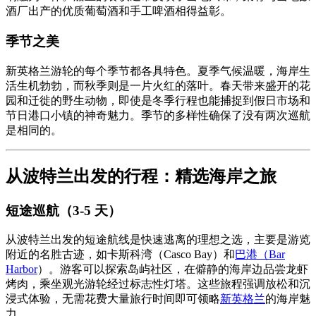
酒厂出产的优质葡萄酒和手工啤酒相得益彰。
季节之美
新英格兰游轮的每个季节都各具特色。夏季气候温暖，海岸生
活生机勃勃，而秋季则是一片火红的落叶。春天带来盛开的花
园和迁徙的野生动物，即使是冬季行程也能捕捉到假日市场和
节日港口小镇的神奇魅力。季节的多样性确保了没有两次巡航
是相同的。
从波特兰出发的行程：精选海岸之旅
短途巡航（3-5 天）
从波特兰出发的短途航线是快速逃离的理想之选，主要是游览
附近的名胜古迹，如卡斯科湾（Casco Bay）和
巴港（Bar
Harbor
）。游客可以探索岛屿社区，在僻静的海岸边品尝龙虾
烤肉，乘坐观光游轮经过标志性灯塔。这些旅程强调放松和沉
浸式体验，无需花费大量旅行时间即可领略
新英格兰
的海岸魅
力。