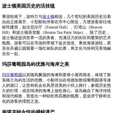
波士顿美国历史的活挂毯
乘游轮南下，波特兰与
波士顿
相连，几个世纪的美国历史沿着
自由之路展开。小型邮轮停靠在市中心附近，方便游客前往地
标性建筑，如法尼尔厅（Faneuil Hall）、灯塔山（Beacon
Hill）和波士顿茶党船（Boston Tea Party Ships）。除了历史，
波士顿还提供世界一流的美食、充满活力的街区和繁荣的艺术
氛围。游客可以在导游的带领下徒步游览、乘坐海港游轮，甚
至在芬威公园观看一场红袜队的比赛，将文化与休闲完美地融
合在一起。
玛莎葡萄园岛屿优雅与海岸之美
玛莎葡萄园
以其随风飘荡的海滩和姜饼小屋而闻名，体现了新
英格兰岛屿生活的优雅。小船停泊在埃德加敦或葡萄园港等迷
人的港口，让您有机会在风景优美的小径上骑行，参观历史悠
久的灯塔，或在纯净的海滩上放松身心。该岛融合了海洋传统
和现代精致，营造出一种轻松而高雅的氛围，是追求宁静和文
化的游客的理想之选。
南塔克特永恒的捕鲸遗产