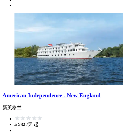
American Independence - New England
新英格兰
$
582
/天 起