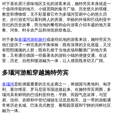
对于喜欢原汁原味地区文化的游客来说，施特劳宾本身就是一
个值得停留的地方。小镇宽阔的集市广场、历史悠久的塔楼、
教堂和博物馆，无不彰显着它作为多瑙河贸易中心的悠久历
史。步行游览可以看到商人的房屋、华丽的外墙和巴伐利亚中
世纪的历史故事，而当地的餐馆则会向游客介绍丰盛的地方菜
肴、河鱼、时令农产品和传统烘焙食品。
对于参加
多瑙河游轮旅行
或途经此地的游客来说，施特劳宾为
他们提供了一种完美的平衡体验：既有深厚的文化底蕴，又没
有熙熙攘攘的人群；既有扎根于当地农场和酿酒厂的地方美
食，又有通往德国一些最著名的游轮小镇的便捷交通。在这
里，历史、自然和慢游融为一体，让人感觉既亲切又广阔。
多瑙河游船穿越施特劳宾
多瑙河
是欧洲最重要的文化走廊之一，将德国与奥地利、匈牙
利、塞尔维亚、罗马尼亚等国连接起来。在施特劳宾周围，多
瑙河具有鲜明的巴伐利亚特色：平静、田园气息浓厚，与贸
易、信仰、农耕和中世纪城镇生活息息相关。这一带的游船通
常将历史名城、巴洛克式教堂、葡萄园景观和宁静的河畔社区
融为一体。