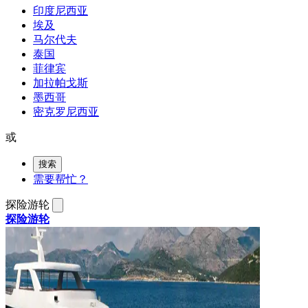
印度尼西亚
埃及
马尔代夫
泰国
菲律宾
加拉帕戈斯
墨西哥
密克罗尼西亚
或
搜索
需要帮忙？
探险游轮
探险游轮