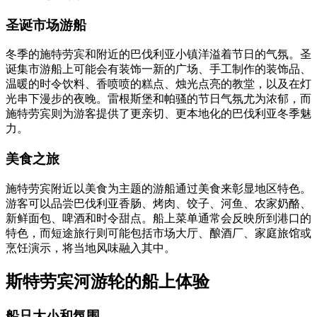
圣诞市场游船
冬季的施特劳宾和附近的巴伐利亚小镇洋溢着节日的气氛。圣
诞集市游船上可能会有装饰一新的广场、手工制作的装饰品、
温暖的时令饮料、香喷喷的糕点、烛光点亮的教堂，以及在灯
光串下漫步的夜晚。雷根斯堡和帕骚的节日气氛尤为浓郁，而
施特劳宾则为游客提供了更亲切、更本地化的巴伐利亚冬季魅
力。
美食之旅
施特劳宾附近以美食为主题的游船通过美食来彰显地区特色。
游客可以品尝巴伐利亚香肠、烤肉、饺子、河鱼、农家奶酪、
新鲜面包、啤酒和时令甜点。船上菜单通常会反映所到港口的
特色，而短途旅行则可能包括市场大厅、酿酒厂、家庭旅馆或
烹饪演示，将当地风味融入其中。
斯特劳宾河游轮的船上体验
船只大小和氛围