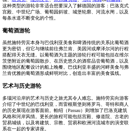
这种类型的游轮非常适合想要深入了解德国的游客：巴洛克式
宫殿、中世纪广场、葡萄园斜坡、城堡轮廓、河流水闸，以及
每条水道不断变化的个性。
葡萄酒游轮
虽然施特劳宾本身与巴伐利亚美食和啤酒传统的关系比葡萄酒
更为密切，但它与继续前往弗兰肯、美因河或摩泽尔河的行程
搭配得天衣无缝。以葡萄酒为主题的游轮行程可能包括在维尔
茨堡附近的葡萄园散步、在历史悠久的酒窖品尝葡萄酒，以及
围绕地区配餐设计的船上晚餐。巴伐利亚丰盛的河畔美食与弗
兰肯优雅的葡萄酒形成鲜明对比，创造出丰富的美食弧线。
艺术与历史游轮
多瑙河沿岸的艺术与历史之旅尤其令人难忘。施特劳宾向游客
介绍了中世纪的巴伐利亚，而雷根斯堡则将罗马、哥特和商人
的历史展现在游客面前。帕绍（Passau）则增加了巴洛克建筑
风格和河岸风情。更长的旅程可能包括宫殿、修道院、古老的
贸易城镇，以及将建筑、宗教、贸易和欧洲河流城市的演变联
系在一起的专家讲座。