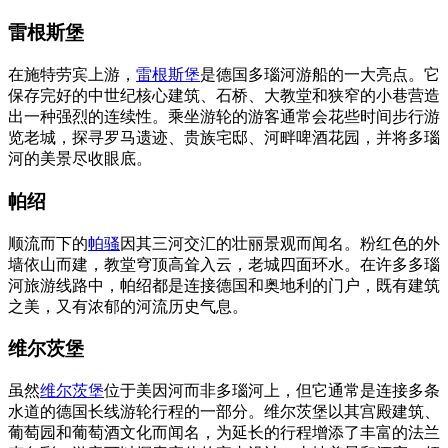
雷根斯堡
在施特劳宾上游，
雷根斯堡
是德国多瑙河游船的一大亮点。它
保存完好的中世纪核心建筑、石桥、大教堂和狭窄的小巷营造
出一种强烈的连续性。乘坐游轮的游客通常会花些时间步行游
览老城，探寻罗马遗迹、贵族宅邸、河畔啤酒花园，并将多瑙
河的美景尽收眼底。
帕绍
顺流而下的
帕骚
因其三河交汇的壮丽景观而闻名。粉红色的外
墙依山而建，教堂穹顶高耸入云，老城四面环水。在许多多瑙
河旅游线路中，帕绍都是连接德国和奥地利的门户，既有建筑
之美，又有浓郁的河流历史气息。
维尔茨堡
虽然
维尔茨堡
位于美因河而非多瑙河上，但它通常是连接多条
水道的德国长线游轮行程的一部分。维尔茨堡以其宫殿建筑、
葡萄园和葡萄酒文化而闻名，为延长的行程增添了丰富的法兰