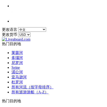
更改语言
更改货币
热门目的地
莱茵河
多瑙河
尼罗河
Seine
湄公河
亚马逊河
杜罗河
所有河流（按字母排序）
所有巡游游船（A-Z）
热门目的地