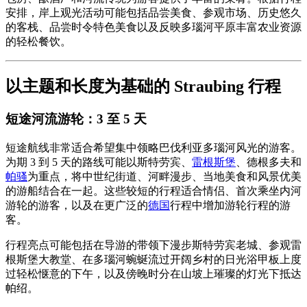
安排，岸上观光活动可能包括品尝美食、参观市场、历史悠久
的客栈、品尝时令特色美食以及反映多瑙河平原丰富农业资源
的轻松餐饮。
以主题和长度为基础的 Straubing 行程
短途河流游轮：3 至 5 天
短途航线非常适合希望集中领略巴伐利亚多瑙河风光的游客。
为期 3 到 5 天的路线可能以斯特劳宾、
雷根斯堡
、德根多夫和
帕骚
为重点，将中世纪街道、河畔漫步、当地美食和风景优美
的游船结合在一起。这些较短的行程适合情侣、首次乘坐内河
游轮的游客，以及在更广泛的
德国
行程中增加游轮行程的游
客。
行程亮点可能包括在导游的带领下漫步斯特劳宾老城、参观雷
根斯堡大教堂、在多瑙河蜿蜒流过开阔乡村的日光浴甲板上度
过轻松惬意的下午，以及傍晚时分在山坡上璀璨的灯光下抵达
帕绍。