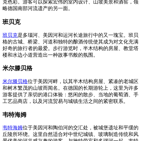
克色彩。游客可以探索宏伟的室内设计、山坡美景和酒窖，领
略德国南部河流遗产的另一面。
班贝克
班贝克
是多瑙河、美因河和运河长途旅行中的又一瑰宝。班贝
格的古城、桥梁、河道和独特的酿酒传统使其成为对文化充满
好奇的旅行者的最爱。步行游览时，半木结构的房屋、教堂塔
楼和水边小道营造出一种故事书般的氛围。
米尔滕贝格
米尔滕贝格
位于美因河畔，以其半木结构房屋、紧凑的老城区
和树木繁茂的山坡而闻名。在德国的长期游轮上，这里为许多
游客提供了亲切的港口体验：悠闲的散步、当地的葡萄酒、手
工艺品商店，以及河流贸易与城镇生活之间的紧密联系。
韦特海姆
韦特海姆
位于美因河和陶伯河的交汇处，被城堡遗址和平缓的
丘陵所环绕。这里自然适合对中世纪城镇、玻璃制造传统和风
景优美的河谷感兴趣的游客。与施特劳宾和多瑙河一起，韦特