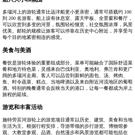
多瑙河上的游轮通常比远洋船更小更亲密，通常可搭载约 100
到 200 名游客。船上设有休息室、露天甲板、全景窗和餐厅，
可以欣赏到多变的河景，氛围轻松惬意，社交氛围浓厚，风景
优美。邮轮的规模让旅客可以停靠在历史中心附近，并享受与
每个目的地紧密相连的感觉。
美食与美酒
餐饮是游轮体验的重要组成部分。菜单可能融合了国际舒适菜
肴和地方特色菜，灵感来自巴伐利亚、奥地利、弗兰肯和更广
阔的多瑙河走廊。客人可以品尝到新鲜的面包、汤、烤肉、
鱼、时令蔬菜、糕点、当地啤酒以及来自附近河流地区的葡萄
酒。特别的晚餐通常会反映当天的港口，让每一餐都成为岸上
旅程的延续。
游览和丰富活动
施特劳宾河游轮上的游览项目通常以历史、建筑、美食和当地
生活为主。根据行程安排，导游带领的步行游览、博物馆参
观、大教堂参观、品酒、自然漫步和风景游览都可能包括在