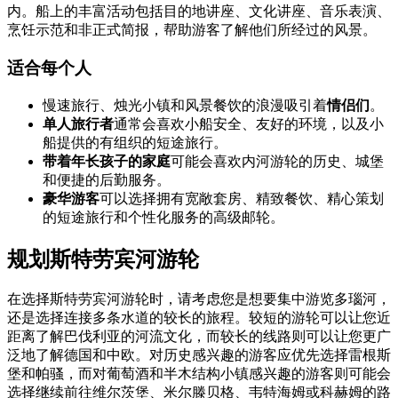
内。船上的丰富活动包括目的地讲座、文化讲座、音乐表演、
烹饪示范和非正式简报，帮助游客了解他们所经过的风景。
适合每个人
慢速旅行、烛光小镇和风景餐饮的浪漫吸引着
情侣们
。
单人旅行者
通常会喜欢小船安全、友好的环境，以及小
船提供的有组织的短途旅行。
带着年长孩子的家庭
可能会喜欢内河游轮的历史、城堡
和便捷的后勤服务。
豪华游客
可以选择拥有宽敞套房、精致餐饮、精心策划
的短途旅行和个性化服务的高级邮轮。
规划斯特劳宾河游轮
在选择斯特劳宾河游轮时，请考虑您是想要集中游览多瑙河，
还是选择连接多条水道的较长的旅程。较短的游轮可以让您近
距离了解巴伐利亚的河流文化，而较长的线路则可以让您更广
泛地了解德国和中欧。对历史感兴趣的游客应优先选择雷根斯
堡和帕骚，而对葡萄酒和半木结构小镇感兴趣的游客则可能会
选择继续前往维尔茨堡、米尔滕贝格、韦特海姆或科赫姆的路