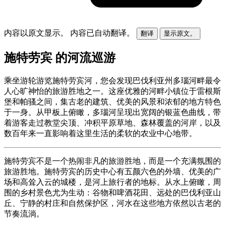
内容以原文显示。
内容已自动翻译。
翻译
显示原文。
施特劳宾 的河流巡游
乘坐游轮游览施特劳宾河，您会发现巴伐利亚州多瑙河畔最令
人心旷神怡的旅游胜地之一。这座优雅的河畔小镇位于雷根斯
堡和帕骚之间，集古老的建筑、优美的风景和浓郁的地方特色
于一身。从甲板上俯瞰，多瑙河呈现出宽阔的银蓝色曲线，带
着游客走过教堂尖顶、冲积平原草地、森林覆盖的河岸，以及
数百年来一直影响着这里生活的柔软的农业中心地带。
施特劳宾不是一个热闹非凡的旅游胜地，而是一个充满氛围的
旅游胜地。施特劳宾的历史中心有五颜六色的外墙、优美的广
场和高耸入云的城楼，是河上旅行者的地标。从水上俯瞰，周
围的乡村景色尤为生动：谷物和啤酒花田、远处的巴伐利亚山
丘、宁静的村庄和自然保护区，河水在这些地方依然以古老的
节奏流淌。