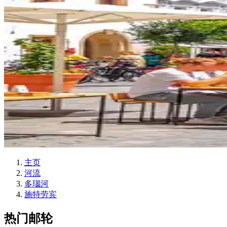
主页
河流
多瑙河
施特劳宾
热门邮轮