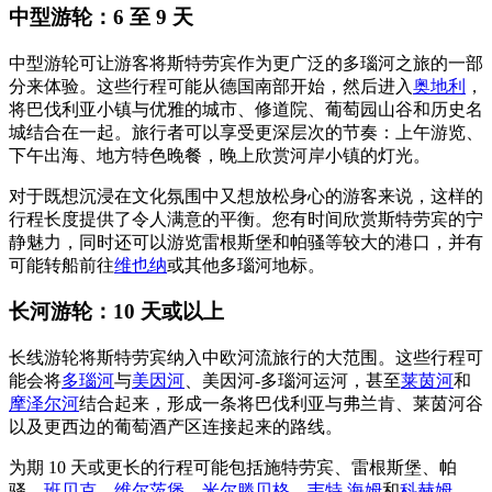
中型游轮：6 至 9 天
中型游轮可让游客将斯特劳宾作为更广泛的多瑙河之旅的一部
分来体验。这些行程可能从德国南部开始，然后进入
奥地利
，
将巴伐利亚小镇与优雅的城市、修道院、葡萄园山谷和历史名
城结合在一起。旅行者可以享受更深层次的节奏：上午游览、
下午出海、地方特色晚餐，晚上欣赏河岸小镇的灯光。
对于既想沉浸在文化氛围中又想放松身心的游客来说，这样的
行程长度提供了令人满意的平衡。您有时间欣赏斯特劳宾的宁
静魅力，同时还可以游览雷根斯堡和帕骚等较大的港口，并有
可能转船前往
维也纳
或其他多瑙河地标。
长河游轮：10 天或以上
长线游轮将斯特劳宾纳入中欧河流旅行的大范围。这些行程可
能会将
多瑙河
与
美因河
、美因河-多瑙河运河，甚至
莱茵河
和
摩泽尔河
结合起来，形成一条将巴伐利亚与弗兰肯、莱茵河谷
以及更西边的葡萄酒产区连接起来的路线。
为期 10 天或更长的行程可能包括施特劳宾、雷根斯堡、帕
骚、
班贝克
、
维尔茨堡
、
米尔滕贝格
、
韦特
海姆
和
科赫姆
。