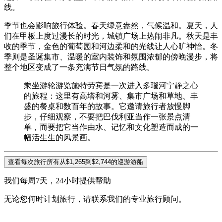
线。
季节也会影响旅行体验。春天绿意盎然，气候温和。夏天，人
们在甲板上度过漫长的时光，城镇广场上热闹非凡。秋天是丰
收的季节，金色的葡萄园和河边柔和的光线让人心旷神怡。冬
季则是圣诞集市、温暖的室内装饰和氛围浓郁的傍晚漫步，将
整个地区变成了一条充满节日气氛的路线。
乘坐游轮游览施特劳宾是一次进入多瑙河宁静之心
的旅程：这里有高塔和河雾、集市广场和草地、丰
盛的餐桌和数百年的故事。它邀请旅行者放慢脚
步，仔细观察，不要把巴伐利亚当作一张景点清
单，而要把它当作由水、记忆和文化塑造而成的一
幅活生生的风景画。
查看每次旅行所有从$1,265到$2,744的巡游游船
我们每周7天，24小时提供帮助
无论您何时计划旅行，请联系我们的专业旅行顾问。