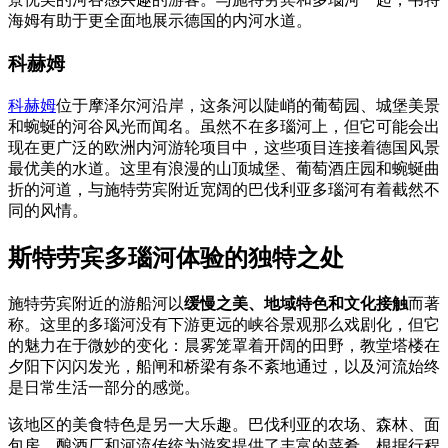
海姆有助于更全面地展示德国的内河水道。
科赫姆
科赫姆
位于摩泽尔河沿岸，这条河以陡峭的葡萄园、城堡美景
和蜿蜒的河谷风光而闻名。虽然不在多瑙河上，但它可能会出
现在更广泛的欧洲内河游轮项目中，这些项目连接着德国风景
最优美的水道。这里有浪漫的山顶城堡、葡萄酒庄园和蜿蜒曲
折的河道，与施特劳宾附近宽阔的巴伐利亚多瑙河有着截然不
同的风情。
斯特劳宾多瑙河体验的独特之处
施特劳宾附近的游船河以
缓慢之美、地域特色和文化接触
而著
称。这里的多瑙河没有下游更远的峡谷景观那么戏剧化，但它
的魅力在于微妙的变化：晨雾笼罩着开阔的田野，教堂塔楼在
夕阳下闪闪发光，船闸和桥梁有条不紊地通过，以及河流始终
是日常生活一部分的感觉。
该地区的美食特色是另一大乐趣。巴伐利亚的农场、森林、面
包房、酿酒厂和河流传统为游客提供了丰富的菜肴。根据行程