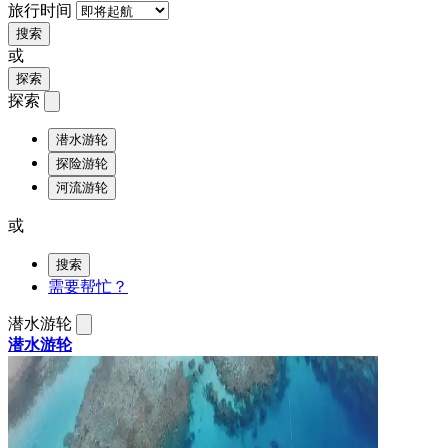
旅行时间
搜索
或
探索
探索
潜水游轮
探险游轮
河流游轮
或
搜索
需要帮忙？
潜水游轮
潜水游轮