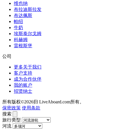
维也纳
布拉迪斯拉发
布达佩斯
帕绍
牛奶
埃斯泰尔戈姆
科赫姆
雷根斯堡
公司
更多关于我们
客户支持
成为合作伙伴
我的账户
招贤纳士
所有版权©2026归 LiveAboard.com所有。
保密政策
使用条款
搜索
旅行类型
河流