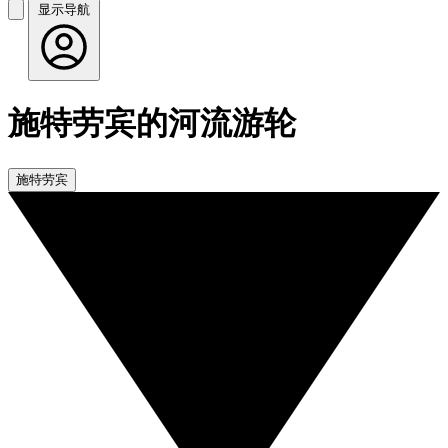
显示导航
施特劳宾的河流游轮
施特劳宾